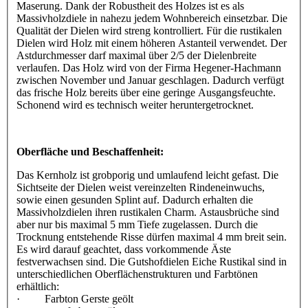
Maserung. Dank der Robustheit des Holzes ist es als
Massivholzdiele in nahezu jedem Wohnbereich einsetzbar. Die
Qualität der Dielen wird streng kontrolliert. Für die rustikalen
Dielen wird Holz mit einem höheren Astanteil verwendet. Der
Astdurchmesser darf maximal über 2/5 der Dielenbreite
verlaufen. Das Holz wird von der Firma Hegener-Hachmann
zwischen November und Januar geschlagen. Dadurch verfügt
das frische Holz bereits über eine geringe Ausgangsfeuchte.
Schonend wird es technisch weiter heruntergetrocknet.
Oberfläche und Beschaffenheit:
Das Kernholz ist grobporig und umlaufend leicht gefast. Die
Sichtseite der Dielen weist vereinzelten Rindeneinwuchs,
sowie einen gesunden Splint auf. Dadurch erhalten die
Massivholzdielen ihren rustikalen Charm. Astausbrüche sind
aber nur bis maximal 5 mm Tiefe zugelassen. Durch die
Trocknung entstehende Risse dürfen maximal 4 mm breit sein.
Es wird darauf geachtet, dass vorkommende Äste
festverwachsen sind. Die Gutshofdielen Eiche Rustikal sind in
unterschiedlichen Oberflächenstrukturen und Farbtönen
erhältlich:
· Farbton Gerste geölt