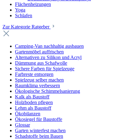
Flächenheizungen
Yoga
Schlafen
Zur Kategorie Ratgeber
Camping-Van nachhaltig ausbauen
Gartenmöbel auffrischen
Alternativen zu Silikon und Acryl
Dämmung aus Schafwolle
Sichere Farben für Spielzeuge
Farbreste entsorgen
Spielzeug selber machen
Raumklima verbessern
Ökologische Schimmelsanierung
Kalk als Baustoff
Holzboden pflegen
Lehm als Baustoff
Ökobilanzen
Ökosiegel für Baustoffe
Glossar
Garten winterfest machen
Schadstoffe beim Bauen