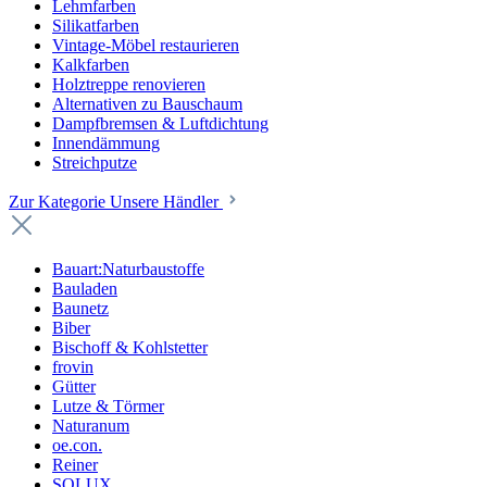
Lehmfarben
Silikatfarben
Vintage-Möbel restaurieren
Kalkfarben
Holztreppe renovieren
Alternativen zu Bauschaum
Dampfbremsen & Luftdichtung
Innendämmung
Streichputze
Zur Kategorie Unsere Händler
Bauart:Naturbaustoffe
Bauladen
Baunetz
Biber
Bischoff & Kohlstetter
frovin
Gütter
Lutze & Törmer
Naturanum
oe.con.
Reiner
SOLUX