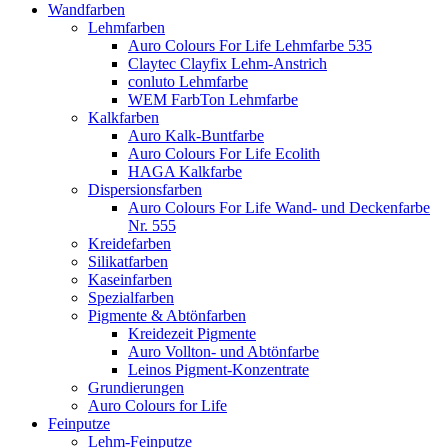
Wandfarben
Lehmfarben
Auro Colours For Life Lehmfarbe 535
Claytec Clayfix Lehm-Anstrich
conluto Lehmfarbe
WEM FarbTon Lehmfarbe
Kalkfarben
Auro Kalk-Buntfarbe
Auro Colours For Life Ecolith
HAGA Kalkfarbe
Dispersionsfarben
Auro Colours For Life Wand- und Deckenfarbe
Nr. 555
Kreidefarben
Silikatfarben
Kaseinfarben
Spezialfarben
Pigmente & Abtönfarben
Kreidezeit Pigmente
Auro Vollton- und Abtönfarbe
Leinos Pigment-Konzentrate
Grundierungen
Auro Colours for Life
Feinputze
Lehm-Feinputze