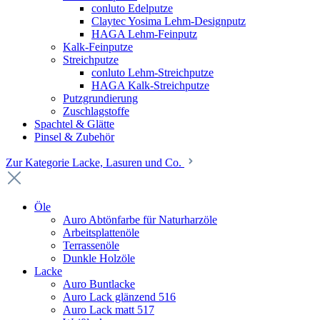
conluto Edelputze
Claytec Yosima Lehm-Designputz
HAGA Lehm-Feinputz
Kalk-Feinputze
Streichputze
conluto Lehm-Streichputze
HAGA Kalk-Streichputze
Putzgrundierung
Zuschlagstoffe
Spachtel & Glätte
Pinsel & Zubehör
Zur Kategorie Lacke, Lasuren und Co.
Öle
Auro Abtönfarbe für Naturharzöle
Arbeitsplattenöle
Terrassenöle
Dunkle Holzöle
Lacke
Auro Buntlacke
Auro Lack glänzend 516
Auro Lack matt 517