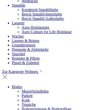
Weißlacke
Standöle
Kreidezeit Standölfarbe
Beeck Standöl-Innenfarbe
Beeck Standöl-Außenfarbe
Lasuren
Auro Holzlasuren
Auro Colours for Life Holzlasur
Wachse
Laugen & Beizen
Grundierungen
Pigmente & Abtönfarbe
Spachtel
Reiniger & Pflege
Pinsel & Zubehör
Zur Kategorie Wohnen
Böden
Massivholzdielen
Parkett
Kork
Teppiche
Bodenreinigung & Bodenpflege