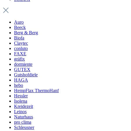
Auro
Beeck
Berg & Berg
Biofa
Claytec
conluto
FAXE
gräfix
dormiente
GUTEX
Gutshofdiele
HAGA
hebo
HempFlax ThermoHanf
Hessler
Isolena
Kreidezeit
Leinos
Naturhaus
pro clima
Schleusner