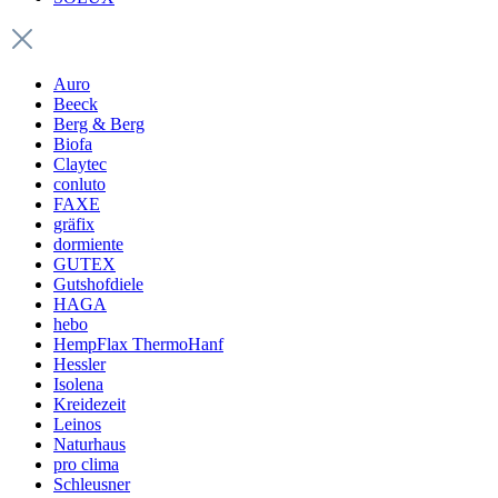
Auro
Beeck
Berg & Berg
Biofa
Claytec
conluto
FAXE
gräfix
dormiente
GUTEX
Gutshofdiele
HAGA
hebo
HempFlax ThermoHanf
Hessler
Isolena
Kreidezeit
Leinos
Naturhaus
pro clima
Schleusner