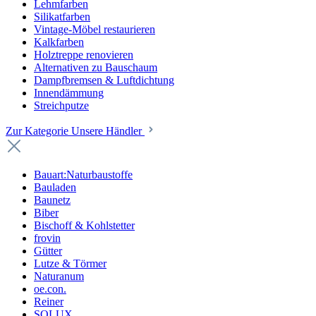
Lehmfarben
Silikatfarben
Vintage-Möbel restaurieren
Kalkfarben
Holztreppe renovieren
Alternativen zu Bauschaum
Dampfbremsen & Luftdichtung
Innendämmung
Streichputze
Zur Kategorie Unsere Händler
Bauart:Naturbaustoffe
Bauladen
Baunetz
Biber
Bischoff & Kohlstetter
frovin
Gütter
Lutze & Törmer
Naturanum
oe.con.
Reiner
SOLUX