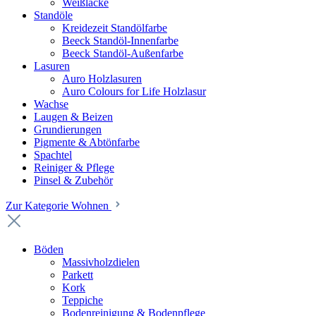
Weißlacke
Standöle
Kreidezeit Standölfarbe
Beeck Standöl-Innenfarbe
Beeck Standöl-Außenfarbe
Lasuren
Auro Holzlasuren
Auro Colours for Life Holzlasur
Wachse
Laugen & Beizen
Grundierungen
Pigmente & Abtönfarbe
Spachtel
Reiniger & Pflege
Pinsel & Zubehör
Zur Kategorie Wohnen
Böden
Massivholzdielen
Parkett
Kork
Teppiche
Bodenreinigung & Bodenpflege