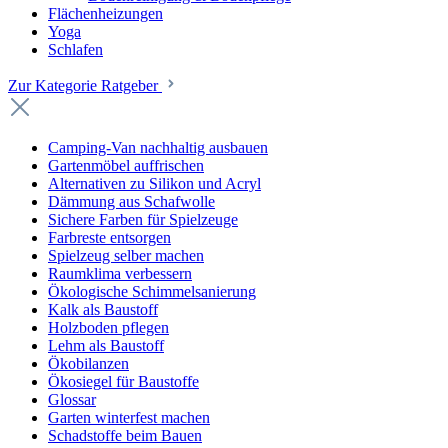
Flächenheizungen
Yoga
Schlafen
Zur Kategorie Ratgeber
Camping-Van nachhaltig ausbauen
Gartenmöbel auffrischen
Alternativen zu Silikon und Acryl
Dämmung aus Schafwolle
Sichere Farben für Spielzeuge
Farbreste entsorgen
Spielzeug selber machen
Raumklima verbessern
Ökologische Schimmelsanierung
Kalk als Baustoff
Holzboden pflegen
Lehm als Baustoff
Ökobilanzen
Ökosiegel für Baustoffe
Glossar
Garten winterfest machen
Schadstoffe beim Bauen