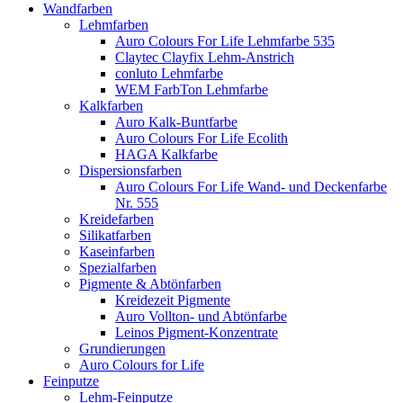
Wandfarben
Lehmfarben
Auro Colours For Life Lehmfarbe 535
Claytec Clayfix Lehm-Anstrich
conluto Lehmfarbe
WEM FarbTon Lehmfarbe
Kalkfarben
Auro Kalk-Buntfarbe
Auro Colours For Life Ecolith
HAGA Kalkfarbe
Dispersionsfarben
Auro Colours For Life Wand- und Deckenfarbe
Nr. 555
Kreidefarben
Silikatfarben
Kaseinfarben
Spezialfarben
Pigmente & Abtönfarben
Kreidezeit Pigmente
Auro Vollton- und Abtönfarbe
Leinos Pigment-Konzentrate
Grundierungen
Auro Colours for Life
Feinputze
Lehm-Feinputze