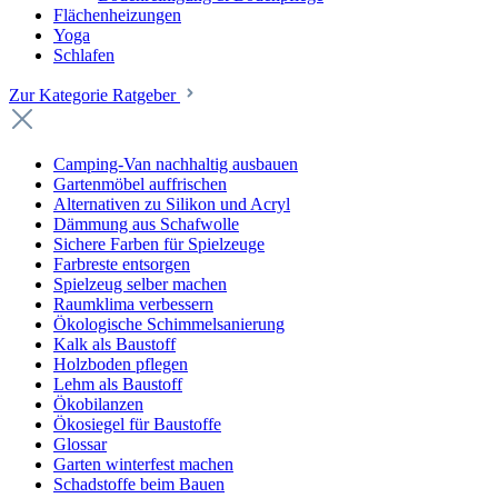
Flächenheizungen
Yoga
Schlafen
Zur Kategorie Ratgeber
Camping-Van nachhaltig ausbauen
Gartenmöbel auffrischen
Alternativen zu Silikon und Acryl
Dämmung aus Schafwolle
Sichere Farben für Spielzeuge
Farbreste entsorgen
Spielzeug selber machen
Raumklima verbessern
Ökologische Schimmelsanierung
Kalk als Baustoff
Holzboden pflegen
Lehm als Baustoff
Ökobilanzen
Ökosiegel für Baustoffe
Glossar
Garten winterfest machen
Schadstoffe beim Bauen