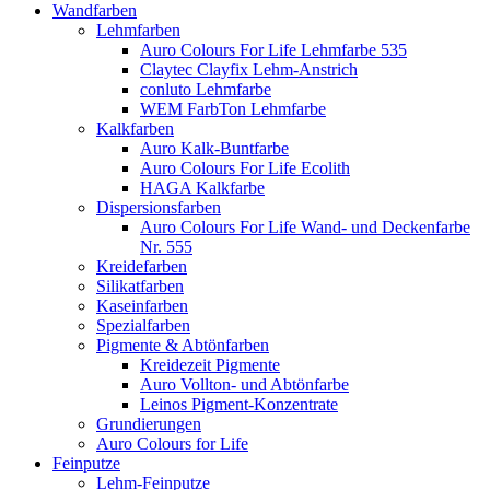
Wandfarben
Lehmfarben
Auro Colours For Life Lehmfarbe 535
Claytec Clayfix Lehm-Anstrich
conluto Lehmfarbe
WEM FarbTon Lehmfarbe
Kalkfarben
Auro Kalk-Buntfarbe
Auro Colours For Life Ecolith
HAGA Kalkfarbe
Dispersionsfarben
Auro Colours For Life Wand- und Deckenfarbe
Nr. 555
Kreidefarben
Silikatfarben
Kaseinfarben
Spezialfarben
Pigmente & Abtönfarben
Kreidezeit Pigmente
Auro Vollton- und Abtönfarbe
Leinos Pigment-Konzentrate
Grundierungen
Auro Colours for Life
Feinputze
Lehm-Feinputze