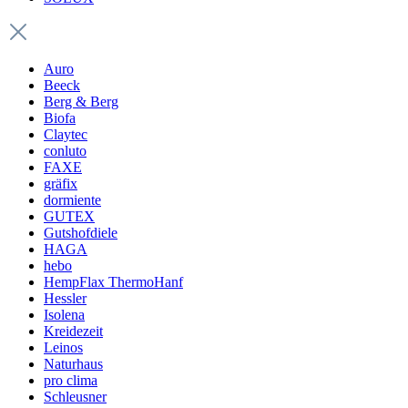
Auro
Beeck
Berg & Berg
Biofa
Claytec
conluto
FAXE
gräfix
dormiente
GUTEX
Gutshofdiele
HAGA
hebo
HempFlax ThermoHanf
Hessler
Isolena
Kreidezeit
Leinos
Naturhaus
pro clima
Schleusner