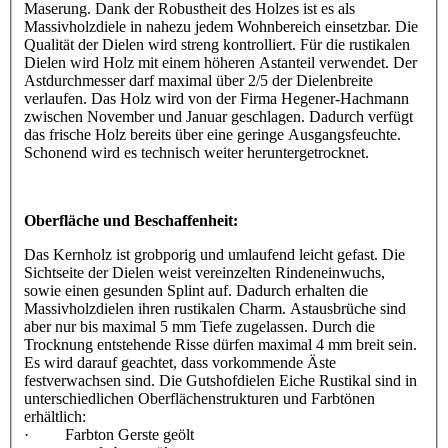
Maserung. Dank der Robustheit des Holzes ist es als
Massivholzdiele in nahezu jedem Wohnbereich einsetzbar. Die
Qualität der Dielen wird streng kontrolliert. Für die rustikalen
Dielen wird Holz mit einem höheren Astanteil verwendet. Der
Astdurchmesser darf maximal über 2/5 der Dielenbreite
verlaufen. Das Holz wird von der Firma Hegener-Hachmann
zwischen November und Januar geschlagen. Dadurch verfügt
das frische Holz bereits über eine geringe Ausgangsfeuchte.
Schonend wird es technisch weiter heruntergetrocknet.
Oberfläche und Beschaffenheit:
Das Kernholz ist grobporig und umlaufend leicht gefast. Die
Sichtseite der Dielen weist vereinzelten Rindeneinwuchs,
sowie einen gesunden Splint auf. Dadurch erhalten die
Massivholzdielen ihren rustikalen Charm. Astausbrüche sind
aber nur bis maximal 5 mm Tiefe zugelassen. Durch die
Trocknung entstehende Risse dürfen maximal 4 mm breit sein.
Es wird darauf geachtet, dass vorkommende Äste
festverwachsen sind. Die Gutshofdielen Eiche Rustikal sind in
unterschiedlichen Oberflächenstrukturen und Farbtönen
erhältlich:
· Farbton Gerste geölt