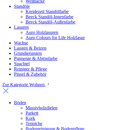
Weißlacke
Standöle
Kreidezeit Standölfarbe
Beeck Standöl-Innenfarbe
Beeck Standöl-Außenfarbe
Lasuren
Auro Holzlasuren
Auro Colours for Life Holzlasur
Wachse
Laugen & Beizen
Grundierungen
Pigmente & Abtönfarbe
Spachtel
Reiniger & Pflege
Pinsel & Zubehör
Zur Kategorie Wohnen
Böden
Massivholzdielen
Parkett
Kork
Teppiche
Bodenreinigung & Bodenpflege