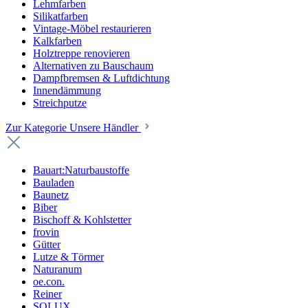
Lehmfarben
Silikatfarben
Vintage-Möbel restaurieren
Kalkfarben
Holztreppe renovieren
Alternativen zu Bauschaum
Dampfbremsen & Luftdichtung
Innendämmung
Streichputze
Zur Kategorie Unsere Händler
Bauart:Naturbaustoffe
Bauladen
Baunetz
Biber
Bischoff & Kohlstetter
frovin
Gütter
Lutze & Törmer
Naturanum
oe.con.
Reiner
SOLUX