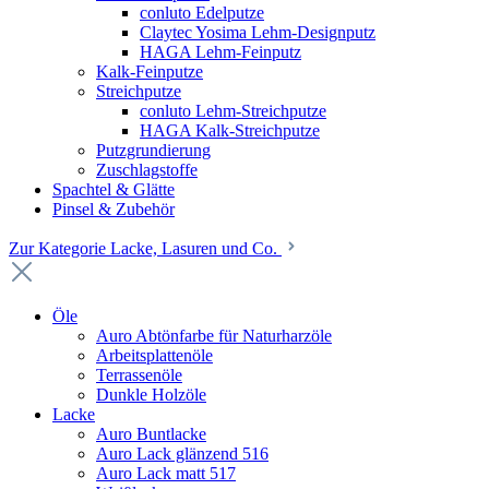
conluto Edelputze
Claytec Yosima Lehm-Designputz
HAGA Lehm-Feinputz
Kalk-Feinputze
Streichputze
conluto Lehm-Streichputze
HAGA Kalk-Streichputze
Putzgrundierung
Zuschlagstoffe
Spachtel & Glätte
Pinsel & Zubehör
Zur Kategorie Lacke, Lasuren und Co.
Öle
Auro Abtönfarbe für Naturharzöle
Arbeitsplattenöle
Terrassenöle
Dunkle Holzöle
Lacke
Auro Buntlacke
Auro Lack glänzend 516
Auro Lack matt 517