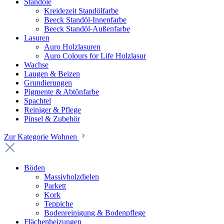
Standöle
Kreidezeit Standölfarbe
Beeck Standöl-Innenfarbe
Beeck Standöl-Außenfarbe
Lasuren
Auro Holzlasuren
Auro Colours for Life Holzlasur
Wachse
Laugen & Beizen
Grundierungen
Pigmente & Abtönfarbe
Spachtel
Reiniger & Pflege
Pinsel & Zubehör
Zur Kategorie Wohnen
Böden
Massivholzdielen
Parkett
Kork
Teppiche
Bodenreinigung & Bodenpflege
Flächenheizungen