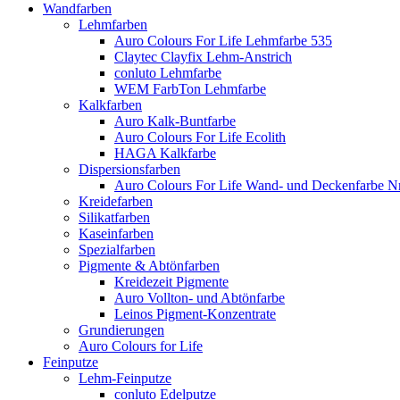
Wandfarben
Lehmfarben
Auro Colours For Life Lehmfarbe 535
Claytec Clayfix Lehm-Anstrich
conluto Lehmfarbe
WEM FarbTon Lehmfarbe
Kalkfarben
Auro Kalk-Buntfarbe
Auro Colours For Life Ecolith
HAGA Kalkfarbe
Dispersionsfarben
Auro Colours For Life Wand- und Deckenfarbe Nr
Kreidefarben
Silikatfarben
Kaseinfarben
Spezialfarben
Pigmente & Abtönfarben
Kreidezeit Pigmente
Auro Vollton- und Abtönfarbe
Leinos Pigment-Konzentrate
Grundierungen
Auro Colours for Life
Feinputze
Lehm-Feinputze
conluto Edelputze