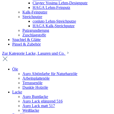
Claytec Yosima Lehm-Designputz
HAGA Lehm-Feinputz
Kalk-Feinputze
Streichputze
conluto Lehm-Streichputze
HAGA Kalk-Streichputze
Putzgrundierung
Zuschlagstoffe
Spachtel & Glätte
Pinsel & Zubehör
Zur Kategorie Lacke, Lasuren und Co.
Öle
Auro Abtönfarbe für Naturharzöle
Arbeitsplattenöle
Terrassenöle
Dunkle Holzöle
Lacke
Auro Buntlacke
Auro Lack glänzend 516
Auro Lack matt 517
Weißlacke