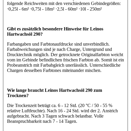
folgende Reichweiten mit den verschiedenen Gebindegrößen:
⋅0,25l - 6m² ⋅0,75l - 18m² ⋅2,5l - 60m² ⋅10l - 250m²
Gibt es zusätzlich besondere Hinweise für Leinos
Hartwachsöl 290?
Farbangaben und Farbtonaufdrucke sind unverbindlich.
Farbabweichungen sind je nach Charge, Untergrund und
Drucktechnik möglich. Der getrocknete Originalfarbton weicht
vom im Gebinde befindlichen frischen Farbton ab. Somit ist ein
Probeanstrich mit Farbabgleich unerlässlich. Unterschiedliche
Chargen desselben Farbtones miteinander mischen.
Wie lange braucht Leinos Hartwachsöl 290 zum
Trocknen?
Die Trockenzeit beträgt ca. 6 - 12 Std. (20 °C / 50 - 55 %
relative Luftfeuchte). Nach 16 - 24 Std. wird der 2. Anstrich
aufgebracht. Nach 3 Tagen schwach belastbar. Volle
Beanspruchbarkeit nach 7 - 14 Tagen.