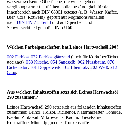
wasserabweisende Oberfläche, die weitestgehend
vergilbungsarm ist, auf Chemikalienbeständigkeit für den
Innenbereich nach DIN 68861 getestet (z. B. Wasser, Kaffee,
Bier, Cola, Rotwein), geprüft auf Migrationsverhalten
nach
DIN EN 71, Teil 3
und auf Speichel- und
Schweißechtheit gemäß DIN 53160.
Welchen Farbeigenschaften hat Leinos Hartwachsöl 290?
002 Farblos
,
032 Farblos glänzend
(auch für Korkoberflächen
geeignet),
053 Kirsche
,
054 Sandgelb
,
062 Nussbaum
,
076
Eiche natur
,
101 Doppelweiß
,
102 Ebenholz
,
202 Weiß
,
212
Grau
.
Aus welchen Inhaltsstoffen setzt sich Leinos Hartwachsöl
290 zusammen?
Leinos Hartwachsöl 290 setzt sich aus folgenden Inhaltsstoffen
zusammen: Leinöl, Holzöl, Ricinenöl, Naturharzester, Tonerde,
Kaolin, Zinkoxid, Mikrowachs, Kaolin, Kieselsäure,
Isoparaffine, Mineralpigmente, Trockenstoffe.