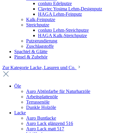
conluto Edelputze
Claytec Yosima Lehm-Designputz
HAGA Lehm-Feinputz
Kalk-Feinputze
Streichputze
conluto Lehm-Streichputze
HAGA Kalk-Streichputze
Putzgrundierung
Zuschlagstoffe
Spachtel & Glätte
Pinsel & Zubehör
Zur Kategorie Lacke, Lasuren und Co.
Öle
Auro Abtönfarbe für Naturharzöle
Arbeitsplattenöle
Terrassenöle
Dunkle Holzöle
Lacke
Auro Buntlacke
Auro Lack glänzend 516
Auro Lack matt 517