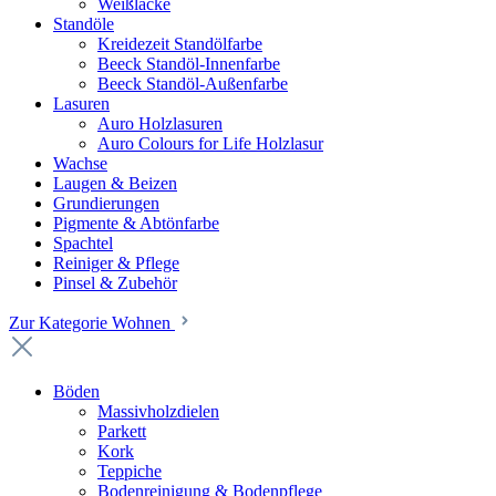
Weißlacke
Standöle
Kreidezeit Standölfarbe
Beeck Standöl-Innenfarbe
Beeck Standöl-Außenfarbe
Lasuren
Auro Holzlasuren
Auro Colours for Life Holzlasur
Wachse
Laugen & Beizen
Grundierungen
Pigmente & Abtönfarbe
Spachtel
Reiniger & Pflege
Pinsel & Zubehör
Zur Kategorie Wohnen
Böden
Massivholzdielen
Parkett
Kork
Teppiche
Bodenreinigung & Bodenpflege