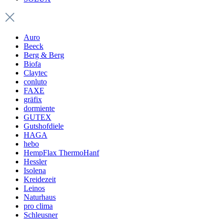
Auro
Beeck
Berg & Berg
Biofa
Claytec
conluto
FAXE
gräfix
dormiente
GUTEX
Gutshofdiele
HAGA
hebo
HempFlax ThermoHanf
Hessler
Isolena
Kreidezeit
Leinos
Naturhaus
pro clima
Schleusner