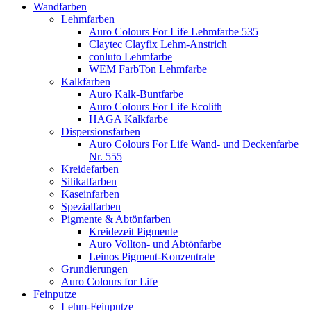
Wandfarben
Lehmfarben
Auro Colours For Life Lehmfarbe 535
Claytec Clayfix Lehm-Anstrich
conluto Lehmfarbe
WEM FarbTon Lehmfarbe
Kalkfarben
Auro Kalk-Buntfarbe
Auro Colours For Life Ecolith
HAGA Kalkfarbe
Dispersionsfarben
Auro Colours For Life Wand- und Deckenfarbe
Nr. 555
Kreidefarben
Silikatfarben
Kaseinfarben
Spezialfarben
Pigmente & Abtönfarben
Kreidezeit Pigmente
Auro Vollton- und Abtönfarbe
Leinos Pigment-Konzentrate
Grundierungen
Auro Colours for Life
Feinputze
Lehm-Feinputze