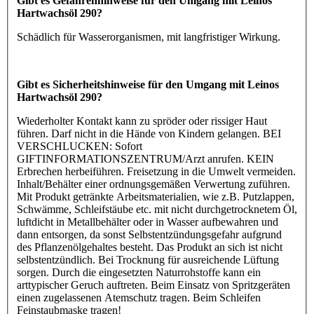
Gibt es Gefahrenhinweise für den Umgang mit Leinos
Hartwachsöl 290?
Schädlich für Wasserorganismen, mit langfristiger Wirkung.
Gibt es Sicherheitshinweise für den Umgang mit Leinos
Hartwachsöl 290?
Wiederholter Kontakt kann zu spröder oder rissiger Haut
führen. Darf nicht in die Hände von Kindern gelangen. BEI
VERSCHLUCKEN: Sofort
GIFTINFORMATIONSZENTRUM/Arzt anrufen. KEIN
Erbrechen herbeiführen. Freisetzung in die Umwelt vermeiden.
Inhalt/Behälter einer ordnungsgemäßen Verwertung zuführen.
Mit Produkt getränkte Arbeitsmaterialien, wie z.B. Putzlappen,
Schwämme, Schleifstäube etc. mit nicht durchgetrocknetem Öl,
luftdicht in Metallbehälter oder in Wasser aufbewahren und
dann entsorgen, da sonst Selbstentzündungsgefahr aufgrund
des Pflanzenölgehaltes besteht. Das Produkt an sich ist nicht
selbstentzündlich. Bei Trocknung für ausreichende Lüftung
sorgen. Durch die eingesetzten Naturrohstoffe kann ein
arttypischer Geruch auftreten. Beim Einsatz von Spritzgeräten
einen zugelassenen Atemschutz tragen. Beim Schleifen
Feinstaubmaske tragen!