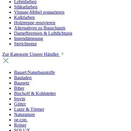
Lehmfarben
Silikatfarben
Vintage-Möbel restaurieren
Kalkfarben
Holztreppe renovieren
Alternativen zu Bauschaum
Dampfbremsen & Luftdichtung
Innendämmung
Streichputze
Zur Kategorie Unsere Händler
Bauart:Naturbaustoffe
Bauladen
Baunetz
Biber
Bischoff & Kohlstetter
frovin
Gütter
Lutze & Törmer
Naturanum
oe.con.
Reiner
SOLUX