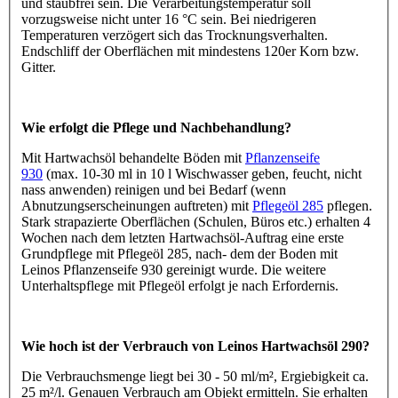
und staubfrei sein. Die Verarbeitungstemperatur soll
vorzugsweise nicht unter 16 °C sein. Bei niedrigeren
Temperaturen verzögert sich das Trocknungsverhalten.
Endschliff der Oberflächen mit mindestens 120er Korn bzw.
Gitter.
Wie erfolgt die Pflege und Nachbehandlung?
Mit Hartwachsöl behandelte Böden mit
Pflanzenseife
930
(max. 10-30 ml in 10 l Wischwasser geben, feucht, nicht
nass anwenden) reinigen und bei Bedarf (wenn
Abnutzungserscheinungen auftreten) mit
Pflegeöl 285
pflegen.
Stark strapazierte Oberflächen (Schulen, Büros etc.) erhalten 4
Wochen nach dem letzten Hartwachsöl-Auftrag eine erste
Grundpflege mit Pflegeöl 285, nach- dem der Boden mit
Leinos Pflanzenseife 930 gereinigt wurde. Die weitere
Unterhaltspflege mit Pflegeöl erfolgt je nach Erfordernis.
Wie hoch ist der Verbrauch von Leinos Hartwachsöl 290?
Die Verbrauchsmenge liegt bei 30 - 50 ml/m², Ergiebigkeit ca.
25 m²/l. Genauen Verbrauch am Objekt ermitteln. Sie erhalten