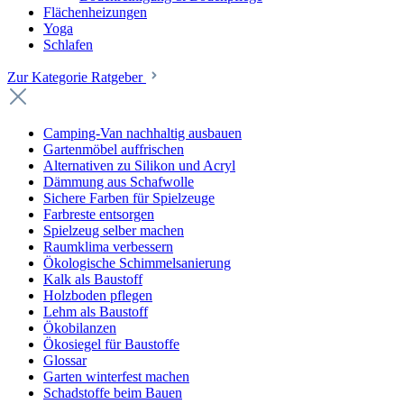
Flächenheizungen
Yoga
Schlafen
Zur Kategorie Ratgeber
Camping-Van nachhaltig ausbauen
Gartenmöbel auffrischen
Alternativen zu Silikon und Acryl
Dämmung aus Schafwolle
Sichere Farben für Spielzeuge
Farbreste entsorgen
Spielzeug selber machen
Raumklima verbessern
Ökologische Schimmelsanierung
Kalk als Baustoff
Holzboden pflegen
Lehm als Baustoff
Ökobilanzen
Ökosiegel für Baustoffe
Glossar
Garten winterfest machen
Schadstoffe beim Bauen