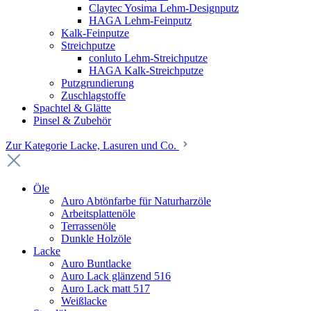
Claytec Yosima Lehm-Designputz
HAGA Lehm-Feinputz
Kalk-Feinputze
Streichputze
conluto Lehm-Streichputze
HAGA Kalk-Streichputze
Putzgrundierung
Zuschlagstoffe
Spachtel & Glätte
Pinsel & Zubehör
Zur Kategorie Lacke, Lasuren und Co.
Öle
Auro Abtönfarbe für Naturharzöle
Arbeitsplattenöle
Terrassenöle
Dunkle Holzöle
Lacke
Auro Buntlacke
Auro Lack glänzend 516
Auro Lack matt 517
Weißlacke