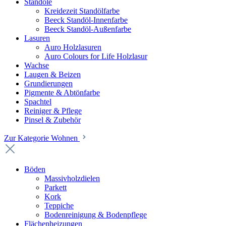
Standöle
Kreidezeit Standölfarbe
Beeck Standöl-Innenfarbe
Beeck Standöl-Außenfarbe
Lasuren
Auro Holzlasuren
Auro Colours for Life Holzlasur
Wachse
Laugen & Beizen
Grundierungen
Pigmente & Abtönfarbe
Spachtel
Reiniger & Pflege
Pinsel & Zubehör
Zur Kategorie Wohnen
Böden
Massivholzdielen
Parkett
Kork
Teppiche
Bodenreinigung & Bodenpflege
Flächenheizungen