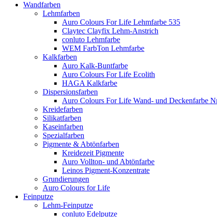
Wandfarben
Lehmfarben
Auro Colours For Life Lehmfarbe 535
Claytec Clayfix Lehm-Anstrich
conluto Lehmfarbe
WEM FarbTon Lehmfarbe
Kalkfarben
Auro Kalk-Buntfarbe
Auro Colours For Life Ecolith
HAGA Kalkfarbe
Dispersionsfarben
Auro Colours For Life Wand- und Deckenfarbe Nr
Kreidefarben
Silikatfarben
Kaseinfarben
Spezialfarben
Pigmente & Abtönfarben
Kreidezeit Pigmente
Auro Vollton- und Abtönfarbe
Leinos Pigment-Konzentrate
Grundierungen
Auro Colours for Life
Feinputze
Lehm-Feinputze
conluto Edelputze