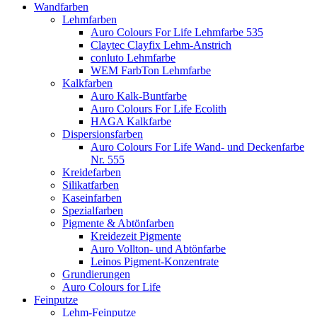
Wandfarben
Lehmfarben
Auro Colours For Life Lehmfarbe 535
Claytec Clayfix Lehm-Anstrich
conluto Lehmfarbe
WEM FarbTon Lehmfarbe
Kalkfarben
Auro Kalk-Buntfarbe
Auro Colours For Life Ecolith
HAGA Kalkfarbe
Dispersionsfarben
Auro Colours For Life Wand- und Deckenfarbe
Nr. 555
Kreidefarben
Silikatfarben
Kaseinfarben
Spezialfarben
Pigmente & Abtönfarben
Kreidezeit Pigmente
Auro Vollton- und Abtönfarbe
Leinos Pigment-Konzentrate
Grundierungen
Auro Colours for Life
Feinputze
Lehm-Feinputze