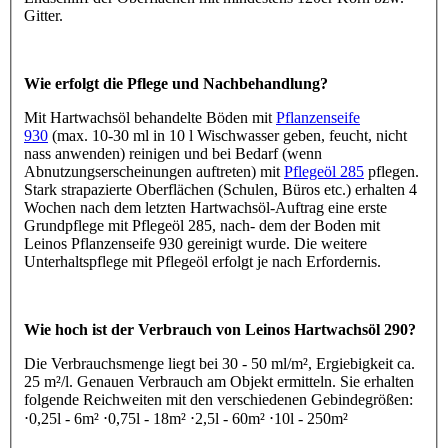
Gitter.
Wie erfolgt die Pflege und Nachbehandlung?
Mit Hartwachsöl behandelte Böden mit
Pflanzenseife
930
(max. 10-30 ml in 10 l Wischwasser geben, feucht, nicht
nass anwenden) reinigen und bei Bedarf (wenn
Abnutzungserscheinungen auftreten) mit
Pflegeöl 285
pflegen.
Stark strapazierte Oberflächen (Schulen, Büros etc.) erhalten 4
Wochen nach dem letzten Hartwachsöl-Auftrag eine erste
Grundpflege mit Pflegeöl 285, nach- dem der Boden mit
Leinos Pflanzenseife 930 gereinigt wurde. Die weitere
Unterhaltspflege mit Pflegeöl erfolgt je nach Erfordernis.
Wie hoch ist der Verbrauch von Leinos Hartwachsöl 290?
Die Verbrauchsmenge liegt bei 30 - 50 ml/m², Ergiebigkeit ca.
25 m²/l. Genauen Verbrauch am Objekt ermitteln. Sie erhalten
folgende Reichweiten mit den verschiedenen Gebindegrößen:
⋅0,25l - 6m² ⋅0,75l - 18m² ⋅2,5l - 60m² ⋅10l - 250m²