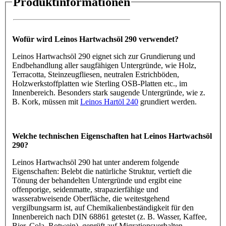
Produktinformationen
Wofür wird Leinos Hartwachsöl 290 verwendet?
Leinos Hartwachsöl 290 eignet sich zur Grundierung und
Endbehandlung aller saugfähigen Untergründe, wie Holz,
Terracotta, Steinzeugfliesen, neutralen Estrichböden,
Holzwerkstoffplatten wie Sterling OSB-Platten etc., im
Innenbereich. Besonders stark saugende Untergründe, wie z.
B. Kork, müssen mit
Leinos Hartöl 240
grundiert werden.
Welche technischen Eigenschaften hat Leinos Hartwachsöl
290?
Leinos Hartwachsöl 290 hat unter anderem folgende
Eigenschaften: Belebt die natürliche Struktur, vertieft die
Tönung der behandelten Untergründe und ergibt eine
offenporige, seidenmatte, strapazierfähige und
wasserabweisende Oberfläche, die weitestgehend
vergilbungsarm ist, auf Chemikalienbeständigkeit für den
Innenbereich nach DIN 68861 getestet (z. B. Wasser, Kaffee,
Bier, Cola, Rotwein), geprüft auf Migrationsverhalten