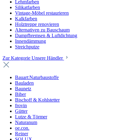
Lehmfarben
Silikatfarben
Vintage-Möbel restaurieren
Kalkfarben
Holztreppe renovieren
Alternativen zu Bauschaum
Dampfbremsen & Luftdichtung
Innendämmung
Streichputze
Zur Kategorie Unsere Händler
Bauart:Naturbaustoffe
Bauladen
Baunetz
Biber
Bischoff & Kohlstetter
frovin
Gütter
Lutze & Törmer
Naturanum
oe.con.
Reiner
SOLUX