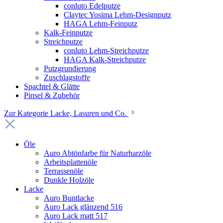
conluto Edelputze
Claytec Yosima Lehm-Designputz
HAGA Lehm-Feinputz
Kalk-Feinputze
Streichputze
conluto Lehm-Streichputze
HAGA Kalk-Streichputze
Putzgrundierung
Zuschlagstoffe
Spachtel & Glätte
Pinsel & Zubehör
Zur Kategorie Lacke, Lasuren und Co.
Öle
Auro Abtönfarbe für Naturharzöle
Arbeitsplattenöle
Terrassenöle
Dunkle Holzöle
Lacke
Auro Buntlacke
Auro Lack glänzend 516
Auro Lack matt 517