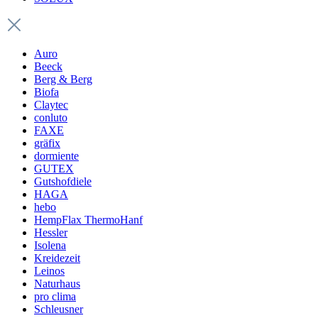
Auro
Beeck
Berg & Berg
Biofa
Claytec
conluto
FAXE
gräfix
dormiente
GUTEX
Gutshofdiele
HAGA
hebo
HempFlax ThermoHanf
Hessler
Isolena
Kreidezeit
Leinos
Naturhaus
pro clima
Schleusner