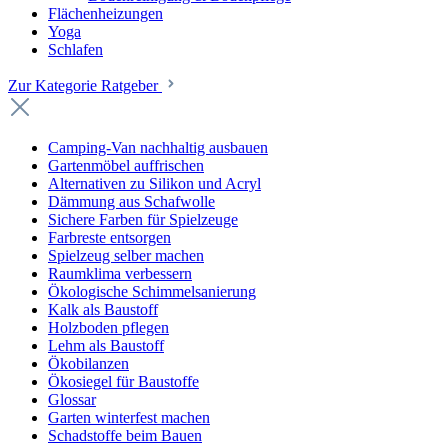
Flächenheizungen
Yoga
Schlafen
Zur Kategorie Ratgeber
Camping-Van nachhaltig ausbauen
Gartenmöbel auffrischen
Alternativen zu Silikon und Acryl
Dämmung aus Schafwolle
Sichere Farben für Spielzeuge
Farbreste entsorgen
Spielzeug selber machen
Raumklima verbessern
Ökologische Schimmelsanierung
Kalk als Baustoff
Holzboden pflegen
Lehm als Baustoff
Ökobilanzen
Ökosiegel für Baustoffe
Glossar
Garten winterfest machen
Schadstoffe beim Bauen