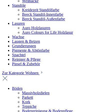
Weißlacke
Standöle
Kreidezeit Standölfarbe
Beeck Standöl-Innenfarbe
Beeck Standöl-Außenfarbe
Lasuren
Auro Holzlasuren
Auro Colours for Life Holzlasur
Wachse
Laugen & Beizen
Grundierungen
Pigmente & Abtönfarbe
Spachtel
Reiniger & Pflege
Pinsel & Zubehör
Zur Kategorie Wohnen
Böden
Massivholzdielen
Parkett
Kork
Teppiche
Bodenreinigung & Bodenpflege