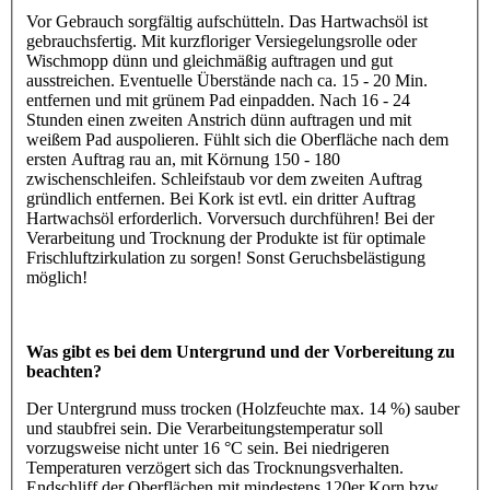
Vor Gebrauch sorgfältig aufschütteln. Das Hartwachsöl ist
gebrauchsfertig. Mit kurzfloriger Versiegelungsrolle oder
Wischmopp dünn und gleichmäßig auftragen und gut
ausstreichen. Eventuelle Überstände nach ca. 15 - 20 Min.
entfernen und mit grünem Pad einpadden. Nach 16 - 24
Stunden einen zweiten Anstrich dünn auftragen und mit
weißem Pad auspolieren. Fühlt sich die Oberfläche nach dem
ersten Auftrag rau an, mit Körnung 150 - 180
zwischenschleifen. Schleifstaub vor dem zweiten Auftrag
gründlich entfernen. Bei Kork ist evtl. ein dritter Auftrag
Hartwachsöl erforderlich. Vorversuch durchführen! Bei der
Verarbeitung und Trocknung der Produkte ist für optimale
Frischluftzirkulation zu sorgen! Sonst Geruchsbelästigung
möglich!
Was gibt es bei dem Untergrund und der Vorbereitung zu
beachten?
Der Untergrund muss trocken (Holzfeuchte max. 14 %) sauber
und staubfrei sein. Die Verarbeitungstemperatur soll
vorzugsweise nicht unter 16 °C sein. Bei niedrigeren
Temperaturen verzögert sich das Trocknungsverhalten.
Endschliff der Oberflächen mit mindestens 120er Korn bzw.