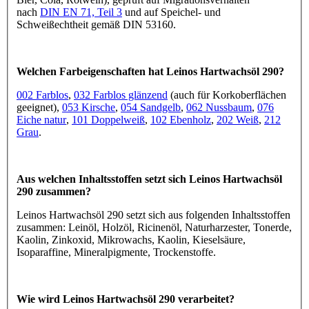
nach
DIN EN 71, Teil 3
und auf Speichel- und
Schweißechtheit gemäß DIN 53160.
Welchen Farbeigenschaften hat Leinos Hartwachsöl 290?
002 Farblos
,
032 Farblos glänzend
(auch für Korkoberflächen
geeignet),
053 Kirsche
,
054 Sandgelb
,
062 Nussbaum
,
076
Eiche natur
,
101 Doppelweiß
,
102 Ebenholz
,
202 Weiß
,
212
Grau
.
Aus welchen Inhaltsstoffen setzt sich Leinos Hartwachsöl
290 zusammen?
Leinos Hartwachsöl 290 setzt sich aus folgenden Inhaltsstoffen
zusammen: Leinöl, Holzöl, Ricinenöl, Naturharzester, Tonerde,
Kaolin, Zinkoxid, Mikrowachs, Kaolin, Kieselsäure,
Isoparaffine, Mineralpigmente, Trockenstoffe.
Wie wird Leinos Hartwachsöl 290 verarbeitet?