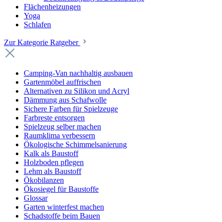
Flächenheizungen
Yoga
Schlafen
Zur Kategorie Ratgeber
Camping-Van nachhaltig ausbauen
Gartenmöbel auffrischen
Alternativen zu Silikon und Acryl
Dämmung aus Schafwolle
Sichere Farben für Spielzeuge
Farbreste entsorgen
Spielzeug selber machen
Raumklima verbessern
Ökologische Schimmelsanierung
Kalk als Baustoff
Holzboden pflegen
Lehm als Baustoff
Ökobilanzen
Ökosiegel für Baustoffe
Glossar
Garten winterfest machen
Schadstoffe beim Bauen