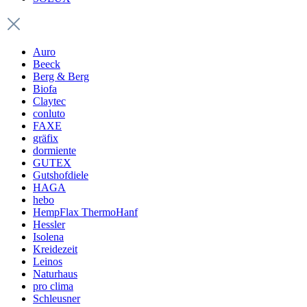
Auro
Beeck
Berg & Berg
Biofa
Claytec
conluto
FAXE
gräfix
dormiente
GUTEX
Gutshofdiele
HAGA
hebo
HempFlax ThermoHanf
Hessler
Isolena
Kreidezeit
Leinos
Naturhaus
pro clima
Schleusner