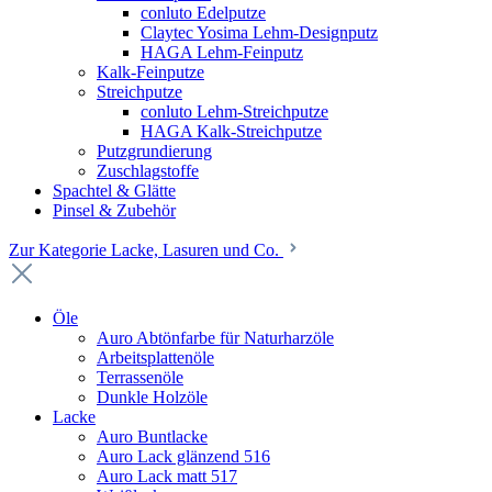
conluto Edelputze
Claytec Yosima Lehm-Designputz
HAGA Lehm-Feinputz
Kalk-Feinputze
Streichputze
conluto Lehm-Streichputze
HAGA Kalk-Streichputze
Putzgrundierung
Zuschlagstoffe
Spachtel & Glätte
Pinsel & Zubehör
Zur Kategorie Lacke, Lasuren und Co.
Öle
Auro Abtönfarbe für Naturharzöle
Arbeitsplattenöle
Terrassenöle
Dunkle Holzöle
Lacke
Auro Buntlacke
Auro Lack glänzend 516
Auro Lack matt 517