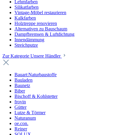
Lehmfarben
Silikatfarben
Vintage-Möbel restaurieren
Kalkfarben
Holztreppe renovieren
Alternativen zu Bauschaum
Dampfbremsen & Luftdichtung
Innendämmung
Streichputze
Zur Kategorie Unsere Händler
Bauart:Naturbaustoffe
Bauladen
Baunetz
Biber
Bischoff & Kohlstetter
frovin
Gütter
Lutze & Törmer
Naturanum
oe.con.
Reiner
SOLUX