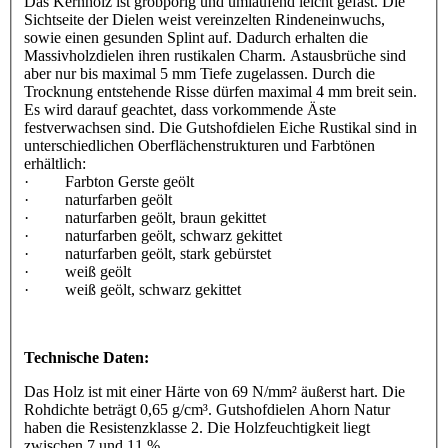
Das Kernholz ist grobporig und umlaufend leicht gefast. Die
Sichtseite der Dielen weist vereinzelten Rindeneinwuchs,
sowie einen gesunden Splint auf. Dadurch erhalten die
Massivholzdielen ihren rustikalen Charm. Astausbrüche sind
aber nur bis maximal 5 mm Tiefe zugelassen. Durch die
Trocknung entstehende Risse dürfen maximal 4 mm breit sein.
Es wird darauf geachtet, dass vorkommende Äste
festverwachsen sind. Die Gutshofdielen Eiche Rustikal sind in
unterschiedlichen Oberflächenstrukturen und Farbtönen
erhältlich:
· Farbton Gerste geölt
· naturfarben geölt
· naturfarben geölt, braun gekittet
· naturfarben geölt, schwarz gekittet
· naturfarben geölt, stark gebürstet
· weiß geölt
· weiß geölt, schwarz gekittet
Technische Daten:
Das Holz ist mit einer Härte von 69 N/mm² äußerst hart. Die
Rohdichte beträgt 0,65 g/cm³. Gutshofdielen Ahorn Natur
haben die Resistenzklasse 2. Die Holzfeuchtigkeit liegt
zwischen 7 und 11 %.