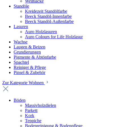
Weißlacke
Standöle
Kreidezeit Standölfarbe
Beeck Standöl-Innenfarbe
Beeck Standöl-Außenfarbe
Lasuren
Auro Holzlasuren
Auro Colours for Life Holzlasur
Wachse
Laugen & Beizen
Grundierungen
Pigmente & Abtönfarbe
Spachtel
Reiniger & Pflege
Pinsel & Zubehör
Zur Kategorie Wohnen
Böden
Massivholzdielen
Parkett
Kork
Teppiche
Bodenreinigung & Bodenpflege