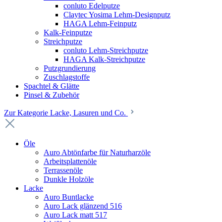
conluto Edelputze
Claytec Yosima Lehm-Designputz
HAGA Lehm-Feinputz
Kalk-Feinputze
Streichputze
conluto Lehm-Streichputze
HAGA Kalk-Streichputze
Putzgrundierung
Zuschlagstoffe
Spachtel & Glätte
Pinsel & Zubehör
Zur Kategorie Lacke, Lasuren und Co.
Öle
Auro Abtönfarbe für Naturharzöle
Arbeitsplattenöle
Terrassenöle
Dunkle Holzöle
Lacke
Auro Buntlacke
Auro Lack glänzend 516
Auro Lack matt 517