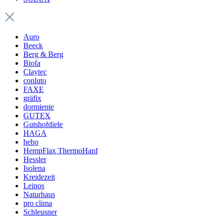
Auro
Beeck
Berg & Berg
Biofa
Claytec
conluto
FAXE
gräfix
dormiente
GUTEX
Gutshofdiele
HAGA
hebo
HempFlax ThermoHanf
Hessler
Isolena
Kreidezeit
Leinos
Naturhaus
pro clima
Schleusner