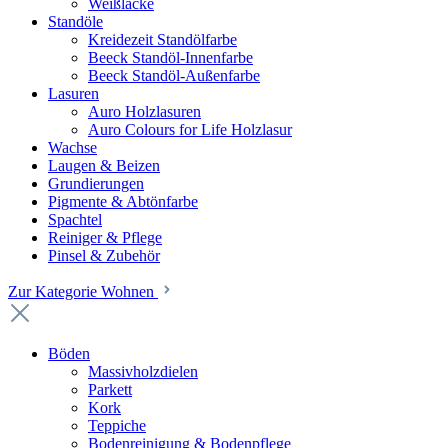
Weißlacke
Standöle
Kreidezeit Standölfarbe
Beeck Standöl-Innenfarbe
Beeck Standöl-Außenfarbe
Lasuren
Auro Holzlasuren
Auro Colours for Life Holzlasur
Wachse
Laugen & Beizen
Grundierungen
Pigmente & Abtönfarbe
Spachtel
Reiniger & Pflege
Pinsel & Zubehör
Zur Kategorie Wohnen
Böden
Massivholzdielen
Parkett
Kork
Teppiche
Bodenreinigung & Bodenpflege