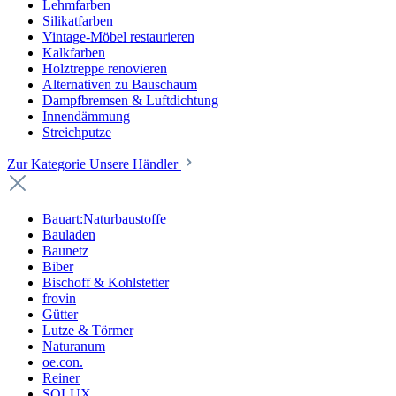
Lehmfarben
Silikatfarben
Vintage-Möbel restaurieren
Kalkfarben
Holztreppe renovieren
Alternativen zu Bauschaum
Dampfbremsen & Luftdichtung
Innendämmung
Streichputze
Zur Kategorie Unsere Händler
Bauart:Naturbaustoffe
Bauladen
Baunetz
Biber
Bischoff & Kohlstetter
frovin
Gütter
Lutze & Törmer
Naturanum
oe.con.
Reiner
SOLUX