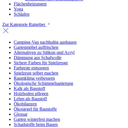
Flächenheizungen
Yoga
Schlafen
Zur Kategorie Ratgeber
Camping-Van nachhaltig ausbauen
Gartenmöbel auffrischen
Alternativen zu Silikon und Acryl
Dämmung aus Schafwolle
Sichere Farben für Spielzeuge
Farbreste entsorgen
Spielzeug selber machen
Raumklima verbessern
Ökologische Schimmelsanierung
Kalk als Baustoff
Holzboden pflegen
Lehm als Baustoff
Ökobilanzen
Ökosiegel für Baustoffe
Glossar
Garten winterfest machen
Schadstoffe beim Bauen