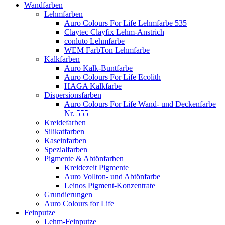
Wandfarben
Lehmfarben
Auro Colours For Life Lehmfarbe 535
Claytec Clayfix Lehm-Anstrich
conluto Lehmfarbe
WEM FarbTon Lehmfarbe
Kalkfarben
Auro Kalk-Buntfarbe
Auro Colours For Life Ecolith
HAGA Kalkfarbe
Dispersionsfarben
Auro Colours For Life Wand- und Deckenfarbe
Nr. 555
Kreidefarben
Silikatfarben
Kaseinfarben
Spezialfarben
Pigmente & Abtönfarben
Kreidezeit Pigmente
Auro Vollton- und Abtönfarbe
Leinos Pigment-Konzentrate
Grundierungen
Auro Colours for Life
Feinputze
Lehm-Feinputze