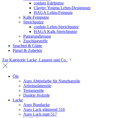
conluto Edelputze
Claytec Yosima Lehm-Designputz
HAGA Lehm-Feinputz
Kalk-Feinputze
Streichputze
conluto Lehm-Streichputze
HAGA Kalk-Streichputze
Putzgrundierung
Zuschlagstoffe
Spachtel & Glätte
Pinsel & Zubehör
Zur Kategorie Lacke, Lasuren und Co.
Öle
Auro Abtönfarbe für Naturharzöle
Arbeitsplattenöle
Terrassenöle
Dunkle Holzöle
Lacke
Auro Buntlacke
Auro Lack glänzend 516
Auro Lack matt 517