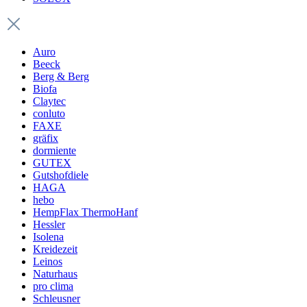
Auro
Beeck
Berg & Berg
Biofa
Claytec
conluto
FAXE
gräfix
dormiente
GUTEX
Gutshofdiele
HAGA
hebo
HempFlax ThermoHanf
Hessler
Isolena
Kreidezeit
Leinos
Naturhaus
pro clima
Schleusner