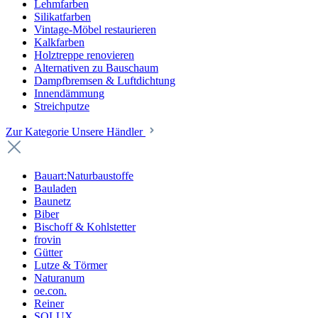
Lehmfarben
Silikatfarben
Vintage-Möbel restaurieren
Kalkfarben
Holztreppe renovieren
Alternativen zu Bauschaum
Dampfbremsen & Luftdichtung
Innendämmung
Streichputze
Zur Kategorie Unsere Händler
Bauart:Naturbaustoffe
Bauladen
Baunetz
Biber
Bischoff & Kohlstetter
frovin
Gütter
Lutze & Törmer
Naturanum
oe.con.
Reiner
SOLUX