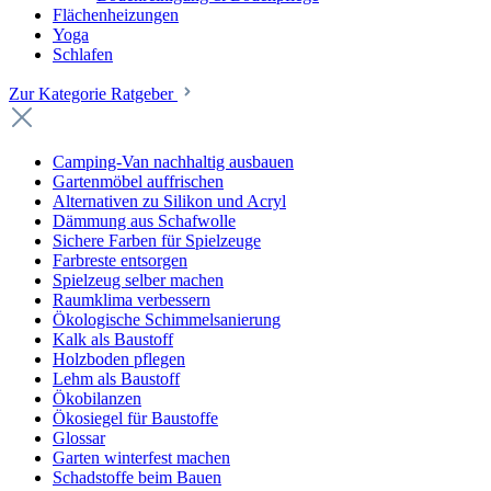
Flächenheizungen
Yoga
Schlafen
Zur Kategorie Ratgeber
Camping-Van nachhaltig ausbauen
Gartenmöbel auffrischen
Alternativen zu Silikon und Acryl
Dämmung aus Schafwolle
Sichere Farben für Spielzeuge
Farbreste entsorgen
Spielzeug selber machen
Raumklima verbessern
Ökologische Schimmelsanierung
Kalk als Baustoff
Holzboden pflegen
Lehm als Baustoff
Ökobilanzen
Ökosiegel für Baustoffe
Glossar
Garten winterfest machen
Schadstoffe beim Bauen