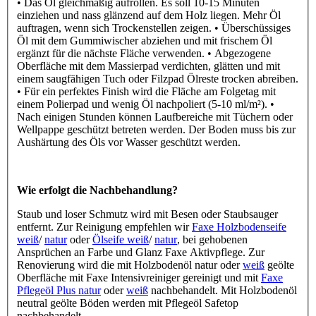
• Das Öl gleichmäßig aufrollen. Es soll 10-15 Minuten
einziehen und nass glänzend auf dem Holz liegen. Mehr Öl
auftragen, wenn sich Trockenstellen zeigen. • Überschüssiges
Öl mit dem Gummiwischer abziehen und mit frischem Öl
ergänzt für die nächste Fläche verwenden. • Abgezogene
Oberfläche mit dem Massierpad verdichten, glätten und mit
einem saugfähigen Tuch oder Filzpad Ölreste trocken abreiben.
• Für ein perfektes Finish wird die Fläche am Folgetag mit
einem Polierpad und wenig Öl nachpoliert (5-10 ml/m²). •
Nach einigen Stunden können Laufbereiche mit Tüchern oder
Wellpappe geschützt betreten werden. Der Boden muss bis zur
Aushärtung des Öls vor Wasser geschützt werden.
Wie erfolgt die Nachbehandlung?
Staub und loser Schmutz wird mit Besen oder Staubsauger
entfernt. Zur Reinigung empfehlen wir
Faxe Holzbodenseife
weiß
/
natur
oder
Ölseife weiß
/
natur
, bei gehobenen
Ansprüchen an Farbe und Glanz Faxe Aktivpflege. Zur
Renovierung wird die mit Holzbodenöl natur oder
weiß
geölte
Oberfläche mit Faxe Intensivreiniger gereinigt und mit
Faxe
Pflegeöl Plus natur
oder
weiß
nachbehandelt. Mit Holzbodenöl
neutral geölte Böden werden mit Pflegeöl Safetop
nachbehandelt.