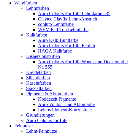
Wandfarben
Lehmfarben
Auro Colours For Life Lehmfarbe 535
Claytec Clayfix Lehm-Anstrich
conluto Lehmfarbe
WEM FarbTon Lehmfarbe
Kalkfarben
Auro Kalk-Buntfarbe
Auro Colours For Life Ecolith
HAGA Kalkfarbe
Dispersionsfarben
Auro Colours For Life Wand- und Deckenfarbe
Nr. 555
Kreidefarben
Silikatfarben
Kaseinfarben
Spezialfarben
Pigmente & Abtönfarben
Kreidezeit Pigmente
Auro Vollton- und Abtönfarbe
Leinos Pigment-Konzentrate
Grundierungen
Auro Colours for Life
Feinputze
Lehm-Feinputze