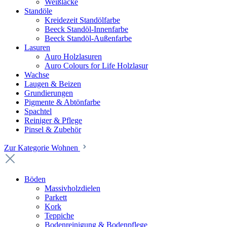
Weißlacke
Standöle
Kreidezeit Standölfarbe
Beeck Standöl-Innenfarbe
Beeck Standöl-Außenfarbe
Lasuren
Auro Holzlasuren
Auro Colours for Life Holzlasur
Wachse
Laugen & Beizen
Grundierungen
Pigmente & Abtönfarbe
Spachtel
Reiniger & Pflege
Pinsel & Zubehör
Zur Kategorie Wohnen
Böden
Massivholzdielen
Parkett
Kork
Teppiche
Bodenreinigung & Bodenpflege