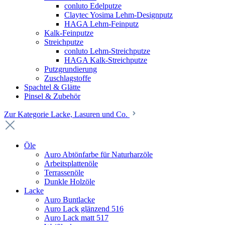
conluto Edelputze
Claytec Yosima Lehm-Designputz
HAGA Lehm-Feinputz
Kalk-Feinputze
Streichputze
conluto Lehm-Streichputze
HAGA Kalk-Streichputze
Putzgrundierung
Zuschlagstoffe
Spachtel & Glätte
Pinsel & Zubehör
Zur Kategorie Lacke, Lasuren und Co.
Öle
Auro Abtönfarbe für Naturharzöle
Arbeitsplattenöle
Terrassenöle
Dunkle Holzöle
Lacke
Auro Buntlacke
Auro Lack glänzend 516
Auro Lack matt 517