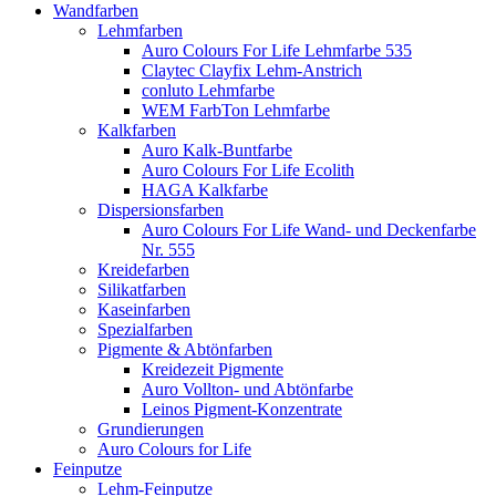
Wandfarben
Lehmfarben
Auro Colours For Life Lehmfarbe 535
Claytec Clayfix Lehm-Anstrich
conluto Lehmfarbe
WEM FarbTon Lehmfarbe
Kalkfarben
Auro Kalk-Buntfarbe
Auro Colours For Life Ecolith
HAGA Kalkfarbe
Dispersionsfarben
Auro Colours For Life Wand- und Deckenfarbe
Nr. 555
Kreidefarben
Silikatfarben
Kaseinfarben
Spezialfarben
Pigmente & Abtönfarben
Kreidezeit Pigmente
Auro Vollton- und Abtönfarbe
Leinos Pigment-Konzentrate
Grundierungen
Auro Colours for Life
Feinputze
Lehm-Feinputze