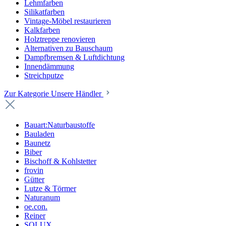
Lehmfarben
Silikatfarben
Vintage-Möbel restaurieren
Kalkfarben
Holztreppe renovieren
Alternativen zu Bauschaum
Dampfbremsen & Luftdichtung
Innendämmung
Streichputze
Zur Kategorie Unsere Händler
Bauart:Naturbaustoffe
Bauladen
Baunetz
Biber
Bischoff & Kohlstetter
frovin
Gütter
Lutze & Törmer
Naturanum
oe.con.
Reiner
SOLUX