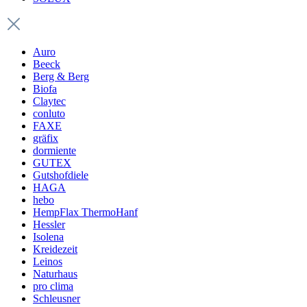
Auro
Beeck
Berg & Berg
Biofa
Claytec
conluto
FAXE
gräfix
dormiente
GUTEX
Gutshofdiele
HAGA
hebo
HempFlax ThermoHanf
Hessler
Isolena
Kreidezeit
Leinos
Naturhaus
pro clima
Schleusner