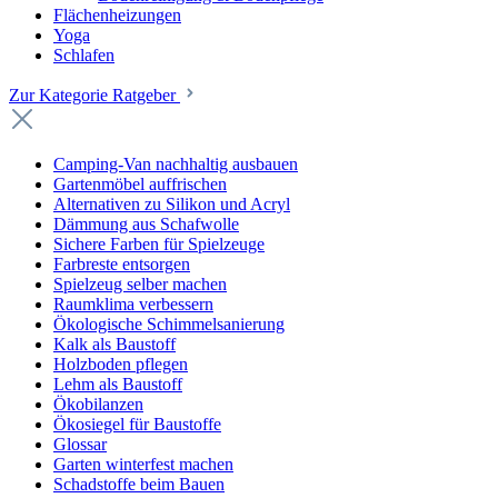
Flächenheizungen
Yoga
Schlafen
Zur Kategorie Ratgeber
Camping-Van nachhaltig ausbauen
Gartenmöbel auffrischen
Alternativen zu Silikon und Acryl
Dämmung aus Schafwolle
Sichere Farben für Spielzeuge
Farbreste entsorgen
Spielzeug selber machen
Raumklima verbessern
Ökologische Schimmelsanierung
Kalk als Baustoff
Holzboden pflegen
Lehm als Baustoff
Ökobilanzen
Ökosiegel für Baustoffe
Glossar
Garten winterfest machen
Schadstoffe beim Bauen