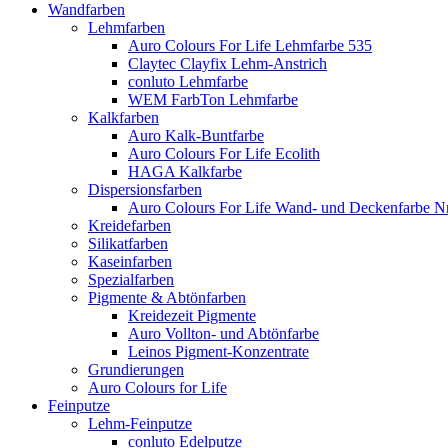
Wandfarben
Lehmfarben
Auro Colours For Life Lehmfarbe 535
Claytec Clayfix Lehm-Anstrich
conluto Lehmfarbe
WEM FarbTon Lehmfarbe
Kalkfarben
Auro Kalk-Buntfarbe
Auro Colours For Life Ecolith
HAGA Kalkfarbe
Dispersionsfarben
Auro Colours For Life Wand- und Deckenfarbe Nr
Kreidefarben
Silikatfarben
Kaseinfarben
Spezialfarben
Pigmente & Abtönfarben
Kreidezeit Pigmente
Auro Vollton- und Abtönfarbe
Leinos Pigment-Konzentrate
Grundierungen
Auro Colours for Life
Feinputze
Lehm-Feinputze
conluto Edelputze