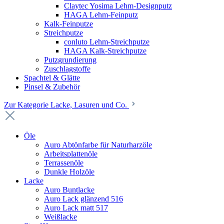
Claytec Yosima Lehm-Designputz
HAGA Lehm-Feinputz
Kalk-Feinputze
Streichputze
conluto Lehm-Streichputze
HAGA Kalk-Streichputze
Putzgrundierung
Zuschlagstoffe
Spachtel & Glätte
Pinsel & Zubehör
Zur Kategorie Lacke, Lasuren und Co.
Öle
Auro Abtönfarbe für Naturharzöle
Arbeitsplattenöle
Terrassenöle
Dunkle Holzöle
Lacke
Auro Buntlacke
Auro Lack glänzend 516
Auro Lack matt 517
Weißlacke