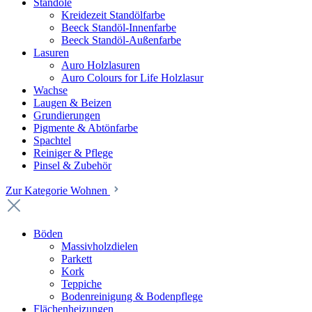
Standöle
Kreidezeit Standölfarbe
Beeck Standöl-Innenfarbe
Beeck Standöl-Außenfarbe
Lasuren
Auro Holzlasuren
Auro Colours for Life Holzlasur
Wachse
Laugen & Beizen
Grundierungen
Pigmente & Abtönfarbe
Spachtel
Reiniger & Pflege
Pinsel & Zubehör
Zur Kategorie Wohnen
Böden
Massivholzdielen
Parkett
Kork
Teppiche
Bodenreinigung & Bodenpflege
Flächenheizungen