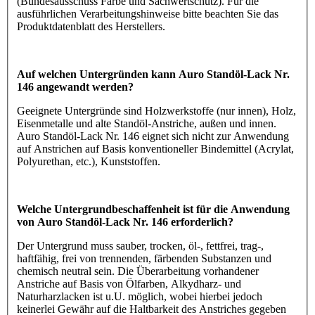
(Bundesausschuss Farbe und Sachwertschutz). Für die
ausführlichen Verarbeitungshinweise bitte beachten Sie das
Produktdatenblatt des Herstellers.
Auf welchen Untergründen kann Auro Standöl-Lack Nr.
146 angewandt werden?
Geeignete Untergründe sind Holzwerkstoffe (nur innen), Holz,
Eisenmetalle und alte Standöl-Anstriche, außen und innen.
Auro Standöl-Lack Nr. 146 eignet sich nicht zur Anwendung
auf Anstrichen auf Basis konventioneller Bindemittel (Acrylat,
Polyurethan, etc.), Kunststoffen.
Welche Untergrundbeschaffenheit ist für die Anwendung
von Auro Standöl-Lack Nr. 146 erforderlich?
Der Untergrund muss sauber, trocken, öl-, fettfrei, trag-,
haftfähig, frei von trennenden, färbenden Substanzen und
chemisch neutral sein. Die Überarbeitung vorhandener
Anstriche auf Basis von Ölfarben, Alkydharz- und
Naturharzlacken ist u.U. möglich, wobei hierbei jedoch
keinerlei Gewähr auf die Haltbarkeit des Anstriches gegeben