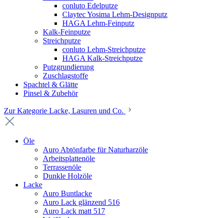
conluto Edelputze
Claytec Yosima Lehm-Designputz
HAGA Lehm-Feinputz
Kalk-Feinputze
Streichputze
conluto Lehm-Streichputze
HAGA Kalk-Streichputze
Putzgrundierung
Zuschlagstoffe
Spachtel & Glätte
Pinsel & Zubehör
Zur Kategorie Lacke, Lasuren und Co.
Öle
Auro Abtönfarbe für Naturharzöle
Arbeitsplattenöle
Terrassenöle
Dunkle Holzöle
Lacke
Auro Buntlacke
Auro Lack glänzend 516
Auro Lack matt 517