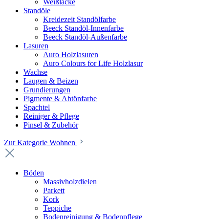
Weißlacke
Standöle
Kreidezeit Standölfarbe
Beeck Standöl-Innenfarbe
Beeck Standöl-Außenfarbe
Lasuren
Auro Holzlasuren
Auro Colours for Life Holzlasur
Wachse
Laugen & Beizen
Grundierungen
Pigmente & Abtönfarbe
Spachtel
Reiniger & Pflege
Pinsel & Zubehör
Zur Kategorie Wohnen
Böden
Massivholzdielen
Parkett
Kork
Teppiche
Bodenreinigung & Bodenpflege