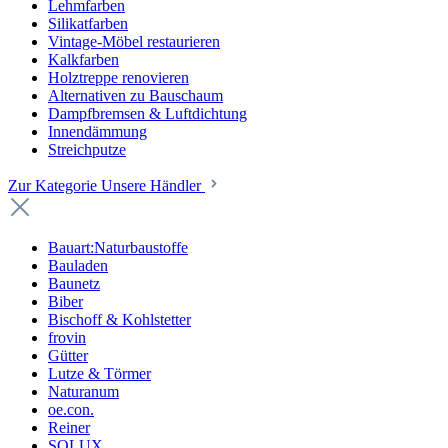
Lehmfarben
Silikatfarben
Vintage-Möbel restaurieren
Kalkfarben
Holztreppe renovieren
Alternativen zu Bauschaum
Dampfbremsen & Luftdichtung
Innendämmung
Streichputze
Zur Kategorie Unsere Händler
Bauart:Naturbaustoffe
Bauladen
Baunetz
Biber
Bischoff & Kohlstetter
frovin
Gütter
Lutze & Törmer
Naturanum
oe.con.
Reiner
SOLUX