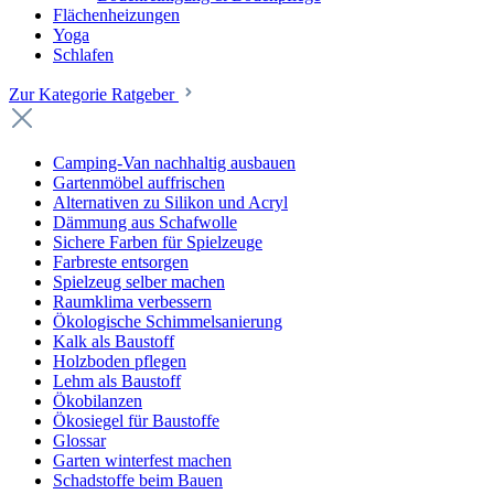
Flächenheizungen
Yoga
Schlafen
Zur Kategorie Ratgeber
Camping-Van nachhaltig ausbauen
Gartenmöbel auffrischen
Alternativen zu Silikon und Acryl
Dämmung aus Schafwolle
Sichere Farben für Spielzeuge
Farbreste entsorgen
Spielzeug selber machen
Raumklima verbessern
Ökologische Schimmelsanierung
Kalk als Baustoff
Holzboden pflegen
Lehm als Baustoff
Ökobilanzen
Ökosiegel für Baustoffe
Glossar
Garten winterfest machen
Schadstoffe beim Bauen