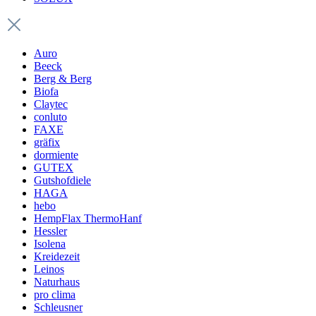
Auro
Beeck
Berg & Berg
Biofa
Claytec
conluto
FAXE
gräfix
dormiente
GUTEX
Gutshofdiele
HAGA
hebo
HempFlax ThermoHanf
Hessler
Isolena
Kreidezeit
Leinos
Naturhaus
pro clima
Schleusner