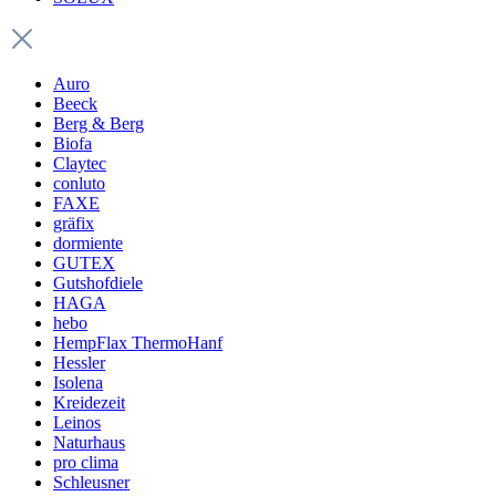
Auro
Beeck
Berg & Berg
Biofa
Claytec
conluto
FAXE
gräfix
dormiente
GUTEX
Gutshofdiele
HAGA
hebo
HempFlax ThermoHanf
Hessler
Isolena
Kreidezeit
Leinos
Naturhaus
pro clima
Schleusner