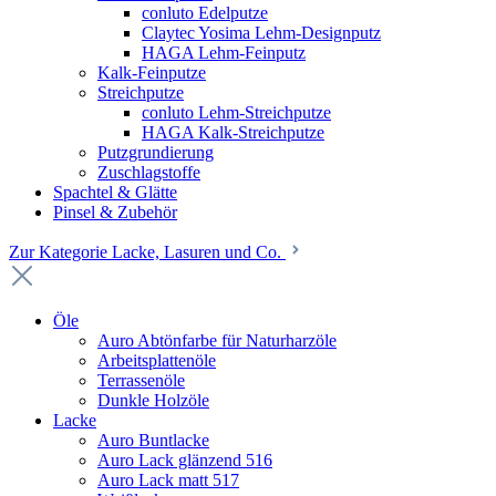
conluto Edelputze
Claytec Yosima Lehm-Designputz
HAGA Lehm-Feinputz
Kalk-Feinputze
Streichputze
conluto Lehm-Streichputze
HAGA Kalk-Streichputze
Putzgrundierung
Zuschlagstoffe
Spachtel & Glätte
Pinsel & Zubehör
Zur Kategorie Lacke, Lasuren und Co.
Öle
Auro Abtönfarbe für Naturharzöle
Arbeitsplattenöle
Terrassenöle
Dunkle Holzöle
Lacke
Auro Buntlacke
Auro Lack glänzend 516
Auro Lack matt 517