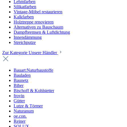
Lehmfarben
Silikatfarben
Vintage-Möbel restaurieren
Kalkfarben
Holztreppe renovieren
Alternativen zu Bauschaum
Dampfbremsen & Luftdichtung
Innendämmung
Streichputze
Zur Kategorie Unsere Händler
Bauart:Naturbaustoffe
Bauladen
Baunetz
Biber
Bischoff & Kohlstetter
frovin
Gütter
Lutze & Törmer
Naturanum
oe.con.
Reiner
SOLUX