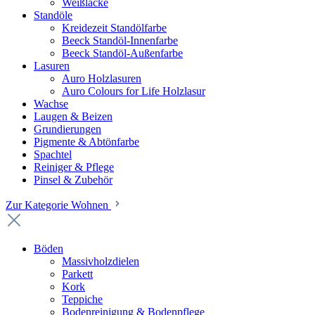
Weißlacke
Standöle
Kreidezeit Standölfarbe
Beeck Standöl-Innenfarbe
Beeck Standöl-Außenfarbe
Lasuren
Auro Holzlasuren
Auro Colours for Life Holzlasur
Wachse
Laugen & Beizen
Grundierungen
Pigmente & Abtönfarbe
Spachtel
Reiniger & Pflege
Pinsel & Zubehör
Zur Kategorie Wohnen
Böden
Massivholzdielen
Parkett
Kork
Teppiche
Bodenreinigung & Bodenpflege