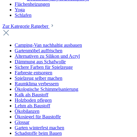
Flächenheizungen
Yoga
Schlafen
Zur Kategorie Ratgeber
Camping-Van nachhaltig ausbauen
Gartenmöbel auffrischen
Alternativen zu Silikon und Acryl
Dämmung aus Schafwolle
Sichere Farben für Spielzeuge
Farbreste entsorgen
Spielzeug selber machen
Raumklima verbessern
Ökologische Schimmelsanierung
Kalk als Baustoff
Holzboden pflegen
Lehm als Baustoff
Ökobilanzen
Ökosiegel für Baustoffe
Glossar
Garten winterfest machen
Schadstoffe beim Bauen