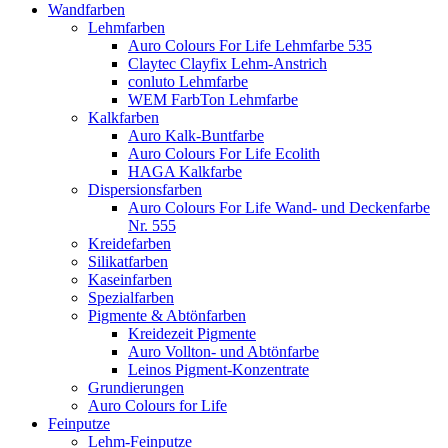
Wandfarben
Lehmfarben
Auro Colours For Life Lehmfarbe 535
Claytec Clayfix Lehm-Anstrich
conluto Lehmfarbe
WEM FarbTon Lehmfarbe
Kalkfarben
Auro Kalk-Buntfarbe
Auro Colours For Life Ecolith
HAGA Kalkfarbe
Dispersionsfarben
Auro Colours For Life Wand- und Deckenfarbe
Nr. 555
Kreidefarben
Silikatfarben
Kaseinfarben
Spezialfarben
Pigmente & Abtönfarben
Kreidezeit Pigmente
Auro Vollton- und Abtönfarbe
Leinos Pigment-Konzentrate
Grundierungen
Auro Colours for Life
Feinputze
Lehm-Feinputze