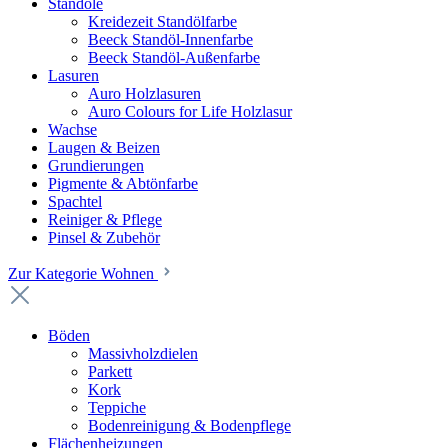
Standöle
Kreidezeit Standölfarbe
Beeck Standöl-Innenfarbe
Beeck Standöl-Außenfarbe
Lasuren
Auro Holzlasuren
Auro Colours for Life Holzlasur
Wachse
Laugen & Beizen
Grundierungen
Pigmente & Abtönfarbe
Spachtel
Reiniger & Pflege
Pinsel & Zubehör
Zur Kategorie Wohnen
Böden
Massivholzdielen
Parkett
Kork
Teppiche
Bodenreinigung & Bodenpflege
Flächenheizungen