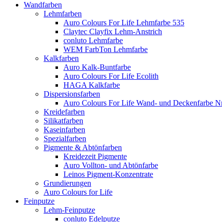
Wandfarben
Lehmfarben
Auro Colours For Life Lehmfarbe 535
Claytec Clayfix Lehm-Anstrich
conluto Lehmfarbe
WEM FarbTon Lehmfarbe
Kalkfarben
Auro Kalk-Buntfarbe
Auro Colours For Life Ecolith
HAGA Kalkfarbe
Dispersionsfarben
Auro Colours For Life Wand- und Deckenfarbe Nr
Kreidefarben
Silikatfarben
Kaseinfarben
Spezialfarben
Pigmente & Abtönfarben
Kreidezeit Pigmente
Auro Vollton- und Abtönfarbe
Leinos Pigment-Konzentrate
Grundierungen
Auro Colours for Life
Feinputze
Lehm-Feinputze
conluto Edelputze