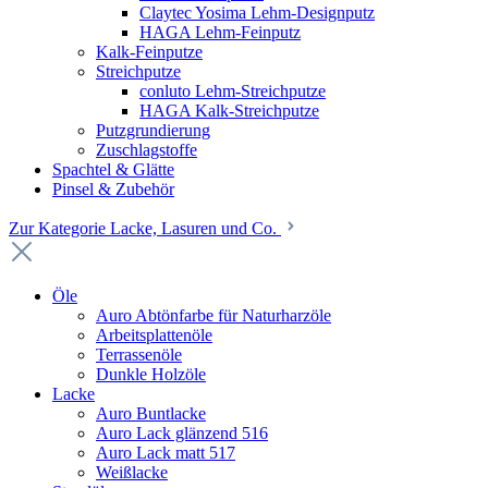
Claytec Yosima Lehm-Designputz
HAGA Lehm-Feinputz
Kalk-Feinputze
Streichputze
conluto Lehm-Streichputze
HAGA Kalk-Streichputze
Putzgrundierung
Zuschlagstoffe
Spachtel & Glätte
Pinsel & Zubehör
Zur Kategorie Lacke, Lasuren und Co.
Öle
Auro Abtönfarbe für Naturharzöle
Arbeitsplattenöle
Terrassenöle
Dunkle Holzöle
Lacke
Auro Buntlacke
Auro Lack glänzend 516
Auro Lack matt 517
Weißlacke