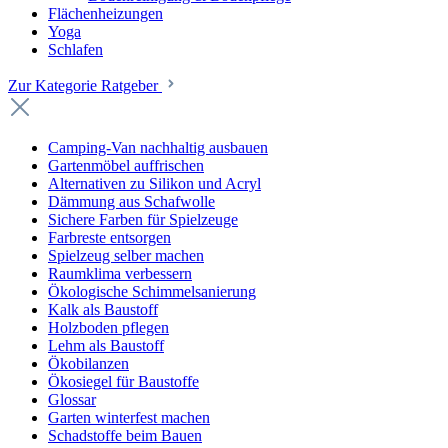
Flächenheizungen
Yoga
Schlafen
Zur Kategorie Ratgeber
Camping-Van nachhaltig ausbauen
Gartenmöbel auffrischen
Alternativen zu Silikon und Acryl
Dämmung aus Schafwolle
Sichere Farben für Spielzeuge
Farbreste entsorgen
Spielzeug selber machen
Raumklima verbessern
Ökologische Schimmelsanierung
Kalk als Baustoff
Holzboden pflegen
Lehm als Baustoff
Ökobilanzen
Ökosiegel für Baustoffe
Glossar
Garten winterfest machen
Schadstoffe beim Bauen