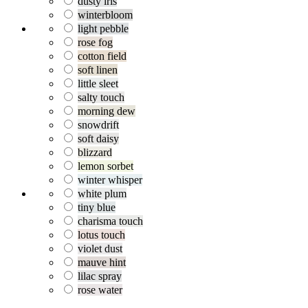
dusty iris
winterbloom
light pebble
rose fog
cotton field
soft linen
little sleet
salty touch
morning dew
snowdrift
soft daisy
blizzard
lemon sorbet
winter whisper
white plum
tiny blue
charisma touch
lotus touch
violet dust
mauve hint
lilac spray
rose water