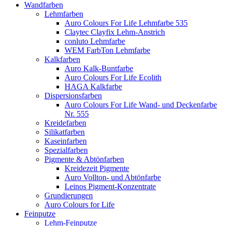
Wandfarben
Lehmfarben
Auro Colours For Life Lehmfarbe 535
Claytec Clayfix Lehm-Anstrich
conluto Lehmfarbe
WEM FarbTon Lehmfarbe
Kalkfarben
Auro Kalk-Buntfarbe
Auro Colours For Life Ecolith
HAGA Kalkfarbe
Dispersionsfarben
Auro Colours For Life Wand- und Deckenfarbe
Nr. 555
Kreidefarben
Silikatfarben
Kaseinfarben
Spezialfarben
Pigmente & Abtönfarben
Kreidezeit Pigmente
Auro Vollton- und Abtönfarbe
Leinos Pigment-Konzentrate
Grundierungen
Auro Colours for Life
Feinputze
Lehm-Feinputze