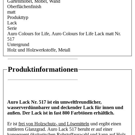
Gartenmöbel
, Möbel
, Wand
Oberflächenfinish
matt
Produkttyp
Lack
Serie
Auro Colours for Life
, Auro Colours for Life Lack matt Nr.
517
Untergrund
Holz und Holzwerkstoffe
, Metall
Produktinformationen
Auro Lack Nr. 517 ist ein umweltfreundlicher,
wasserverdünnbarer und deckender Lack für innen und
außen. Der Lack ist in fast 800 Farbtönen erhältlich.
Er ist
frei von Holzschutz- und Lösemitteln
und ergibt einen
mittleren Glanzgrad. Auro Lack 517 beruht er auf einer
konsequent ökologischen Rohstoffauswahl und kann auf Holz,