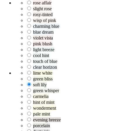
rose affair
slight rose
rosy-tinted
wisp of pink
charming blue
blue dream
violet vista
pink blush
light breeze
cool hint
touch of blue
clear horizon
lime white
green bliss
soft lily
green whisper
carmelia
hint of mint
wonderment
pale mint
evening breeze
porcelain