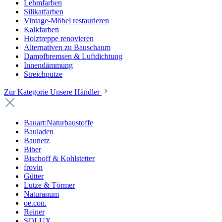
Lehmfarben
Silikatfarben
Vintage-Möbel restaurieren
Kalkfarben
Holztreppe renovieren
Alternativen zu Bauschaum
Dampfbremsen & Luftdichtung
Innendämmung
Streichputze
Zur Kategorie Unsere Händler
Bauart:Naturbaustoffe
Bauladen
Baunetz
Biber
Bischoff & Kohlstetter
frovin
Gütter
Lutze & Törmer
Naturanum
oe.con.
Reiner
SOLUX