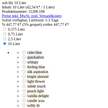
soft lily
10 Liter
Inhalt:
10 Liter
(42,54 €* / 1 Liter)
Produktnummer:
11208.108
Preise inkl. MwSt. zzgl. Versandkosten
Sofort verfügbar, Lieferzeit: 1-3 Tage
%
447,77 €*
(5% gespart)
vorher 447,77 €*
0,375 Liter
0,75 Liter
2,5 Liter
10 Liter
calm blue
quicksilver
whispy
feeling blue
silk aspiration
bright almond
light flower
subtle touch
peach light
vanilla delight
candle wax
softly lit