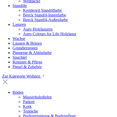
Weißlacke
Standöle
Kreidezeit Standölfarbe
Beeck Standöl-Innenfarbe
Beeck Standöl-Außenfarbe
Lasuren
Auro Holzlasuren
Auro Colours for Life Holzlasur
Wachse
Laugen & Beizen
Grundierungen
Pigmente & Abtönfarbe
Spachtel
Reiniger & Pflege
Pinsel & Zubehör
Zur Kategorie Wohnen
Böden
Massivholzdielen
Parkett
Kork
Teppiche
Bodenreinigung & Bodenpflege