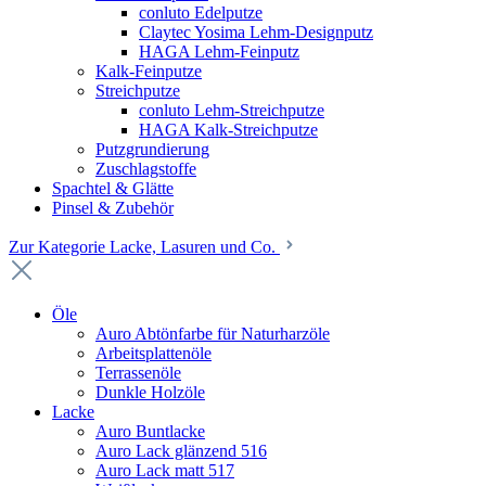
conluto Edelputze
Claytec Yosima Lehm-Designputz
HAGA Lehm-Feinputz
Kalk-Feinputze
Streichputze
conluto Lehm-Streichputze
HAGA Kalk-Streichputze
Putzgrundierung
Zuschlagstoffe
Spachtel & Glätte
Pinsel & Zubehör
Zur Kategorie Lacke, Lasuren und Co.
Öle
Auro Abtönfarbe für Naturharzöle
Arbeitsplattenöle
Terrassenöle
Dunkle Holzöle
Lacke
Auro Buntlacke
Auro Lack glänzend 516
Auro Lack matt 517