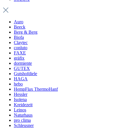
Auro
Beeck
Berg & Berg
Biofa
Claytec
conluto
FAXE
gräfix
dormiente
GUTEX
Gutshofdiele
HAGA
hebo
HempFlax ThermoHanf
Hessler
Isolena
Kreidezeit
Leinos
Naturhaus
pro clima
Schleusner