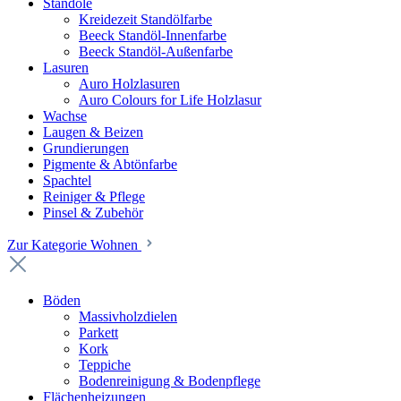
Standöle
Kreidezeit Standölfarbe
Beeck Standöl-Innenfarbe
Beeck Standöl-Außenfarbe
Lasuren
Auro Holzlasuren
Auro Colours for Life Holzlasur
Wachse
Laugen & Beizen
Grundierungen
Pigmente & Abtönfarbe
Spachtel
Reiniger & Pflege
Pinsel & Zubehör
Zur Kategorie Wohnen
Böden
Massivholzdielen
Parkett
Kork
Teppiche
Bodenreinigung & Bodenpflege
Flächenheizungen