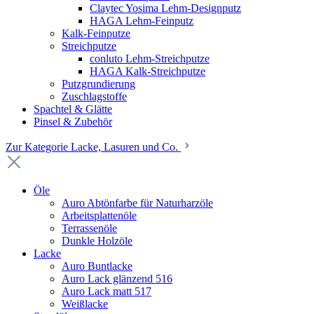
Claytec Yosima Lehm-Designputz
HAGA Lehm-Feinputz
Kalk-Feinputze
Streichputze
conluto Lehm-Streichputze
HAGA Kalk-Streichputze
Putzgrundierung
Zuschlagstoffe
Spachtel & Glätte
Pinsel & Zubehör
Zur Kategorie Lacke, Lasuren und Co.
Öle
Auro Abtönfarbe für Naturharzöle
Arbeitsplattenöle
Terrassenöle
Dunkle Holzöle
Lacke
Auro Buntlacke
Auro Lack glänzend 516
Auro Lack matt 517
Weißlacke