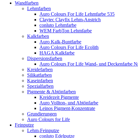
Wandfarben
Lehmfarben
Auro Colours For Life Lehmfarbe 535
Claytec Clayfix Lehm-Anstrich
conluto Lehmfarbe
WEM FarbTon Lehmfarbe
Kalkfarben
Auro Kalk-Buntfarbe
Auro Colours For Life Ecolith
HAGA Kalkfarbe
Dispersionsfarben
Auro Colours For Life Wand- und Deckenfarbe Nr
Kreidefarben
Silikatfarben
Kaseinfarben
Spezialfarben
Pigmente & Abtönfarben
Kreidezeit Pigmente
Auro Vollton- und Abtönfarbe
Leinos Pigment-Konzentrate
Grundierungen
Auro Colours for Life
Feinputze
Lehm-Feinputze
conluto Edelputze