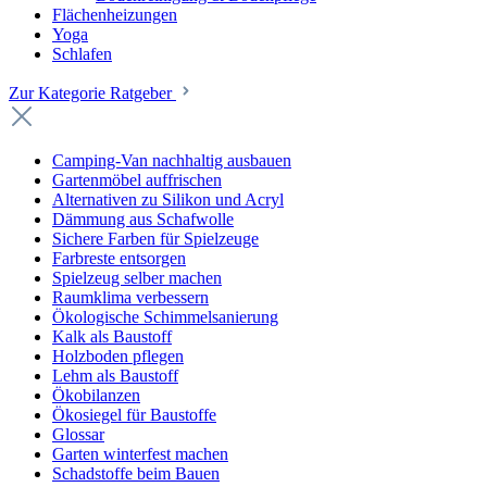
Flächenheizungen
Yoga
Schlafen
Zur Kategorie Ratgeber
Camping-Van nachhaltig ausbauen
Gartenmöbel auffrischen
Alternativen zu Silikon und Acryl
Dämmung aus Schafwolle
Sichere Farben für Spielzeuge
Farbreste entsorgen
Spielzeug selber machen
Raumklima verbessern
Ökologische Schimmelsanierung
Kalk als Baustoff
Holzboden pflegen
Lehm als Baustoff
Ökobilanzen
Ökosiegel für Baustoffe
Glossar
Garten winterfest machen
Schadstoffe beim Bauen