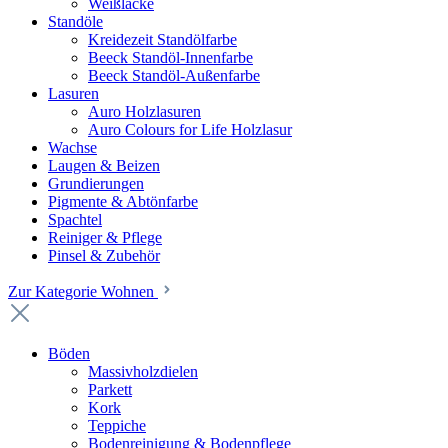
Weißlacke
Standöle
Kreidezeit Standölfarbe
Beeck Standöl-Innenfarbe
Beeck Standöl-Außenfarbe
Lasuren
Auro Holzlasuren
Auro Colours for Life Holzlasur
Wachse
Laugen & Beizen
Grundierungen
Pigmente & Abtönfarbe
Spachtel
Reiniger & Pflege
Pinsel & Zubehör
Zur Kategorie Wohnen
Böden
Massivholzdielen
Parkett
Kork
Teppiche
Bodenreinigung & Bodenpflege