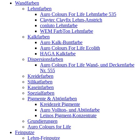
Wandfarben
Lehmfarben
Auro Colours For Life Lehmfarbe 535
Claytec Clayfix Lehm-Anstrich
conluto Lehmfarbe
WEM FarbTon Lehmfarbe
Kalkfarben
Auro Kalk-Buntfarbe
Auro Colours For Life Ecolith
HAGA Kalkfarbe
Dispersionsfarben
Auro Colours For Life Wand- und Deckenfarbe
Nr. 555
Kreidefarben
Silikatfarben
Kaseinfarben
Spezialfarben
Pigmente & Abtönfarben
Kreidezeit Pigmente
Auro Vollton- und Abtönfarbe
Leinos Pigment-Konzentrate
Grundierungen
Auro Colours for Life
Feinputze
Lehm-Feinputze