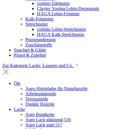
conluto Edelputze
Claytec Yosima Lehm-Designputz
HAGA Lehm-Feinputz
Kalk-Feinputze
Streichputze
conluto Lehm-Streichputze
HAGA Kalk-Streichputze
Putzgrundierung
Zuschlagstoffe
Spachtel & Glätte
Pinsel & Zubehör
Zur Kategorie Lacke, Lasuren und Co.
Öle
Auro Abtönfarbe für Naturharzöle
Arbeitsplattenöle
Terrassenöle
Dunkle Holzöle
Lacke
Auro Buntlacke
Auro Lack glänzend 516
Auro Lack matt 517