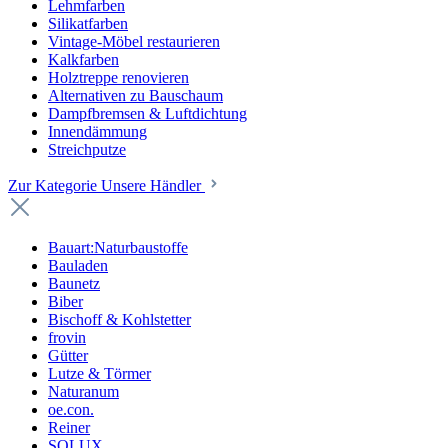
Lehmfarben
Silikatfarben
Vintage-Möbel restaurieren
Kalkfarben
Holztreppe renovieren
Alternativen zu Bauschaum
Dampfbremsen & Luftdichtung
Innendämmung
Streichputze
Zur Kategorie Unsere Händler
Bauart:Naturbaustoffe
Bauladen
Baunetz
Biber
Bischoff & Kohlstetter
frovin
Gütter
Lutze & Törmer
Naturanum
oe.con.
Reiner
SOLUX