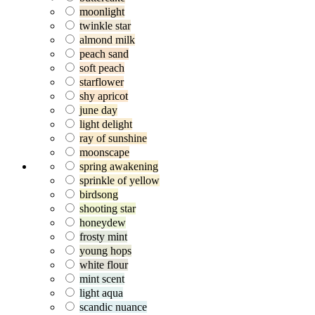
moonlight
twinkle star
almond milk
peach sand
soft peach
starflower
shy apricot
june day
light delight
ray of sunshine
moonscape
spring awakening
sprinkle of yellow
birdsong
shooting star
honeydew
frosty mint
young hops
white flour
mint scent
light aqua
scandic nuance