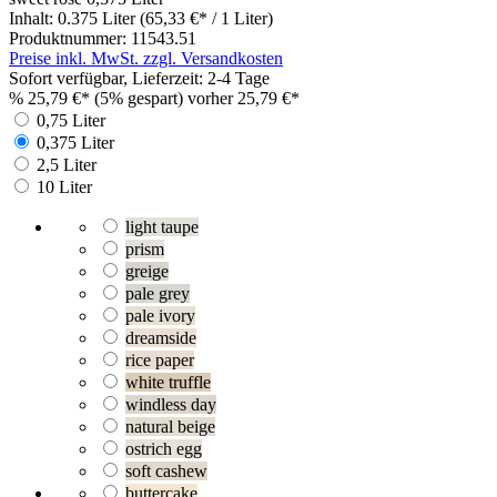
Inhalt:
0.375 Liter
(65,33 €* / 1 Liter)
Produktnummer:
11543.51
Preise inkl. MwSt. zzgl. Versandkosten
Sofort verfügbar, Lieferzeit: 2-4 Tage
%
25,79 €*
(5% gespart)
vorher 25,79 €*
0,75 Liter
0,375 Liter
2,5 Liter
10 Liter
light taupe
prism
greige
pale grey
pale ivory
dreamside
rice paper
white truffle
windless day
natural beige
ostrich egg
soft cashew
buttercake