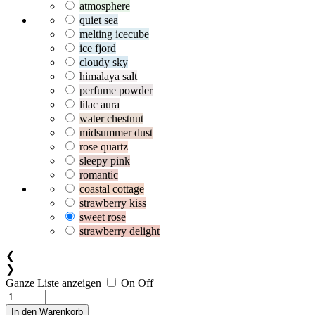
atmosphere
quiet sea
melting icecube
ice fjord
cloudy sky
himalaya salt
perfume powder
lilac aura
water chestnut
midsummer dust
rose quartz
sleepy pink
romantic
coastal cottage
strawberry kiss
sweet rose
strawberry delight
❮
❯
Ganze Liste anzeigen
On
Off
In den Warenkorb