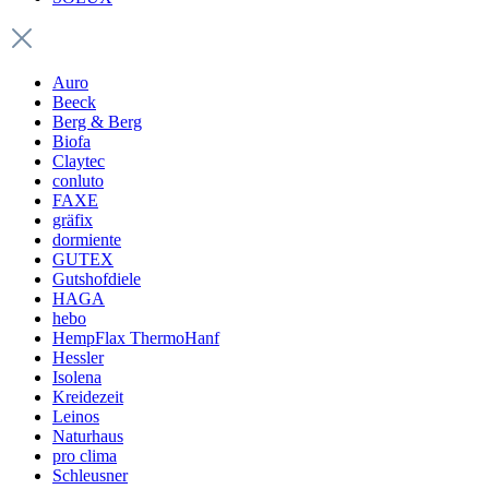
Auro
Beeck
Berg & Berg
Biofa
Claytec
conluto
FAXE
gräfix
dormiente
GUTEX
Gutshofdiele
HAGA
hebo
HempFlax ThermoHanf
Hessler
Isolena
Kreidezeit
Leinos
Naturhaus
pro clima
Schleusner