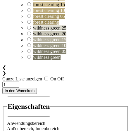
forest clearing 15
forest clearing 10
forest clearing 05
forest clearing
wildness green 25
wildness green 20
wildness green 15
wildness green 10
wildness green 05
wildness green
❮
❯
Ganze Liste anzeigen
On
Off
In den Warenkorb
Eigenschaften
Anwendungsbereich
Außenbereich
, Innenbereich