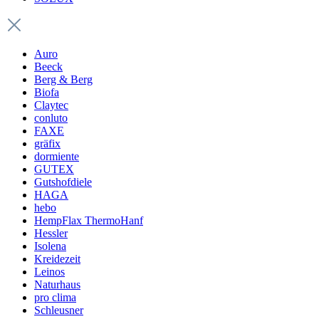
Auro
Beeck
Berg & Berg
Biofa
Claytec
conluto
FAXE
gräfix
dormiente
GUTEX
Gutshofdiele
HAGA
hebo
HempFlax ThermoHanf
Hessler
Isolena
Kreidezeit
Leinos
Naturhaus
pro clima
Schleusner