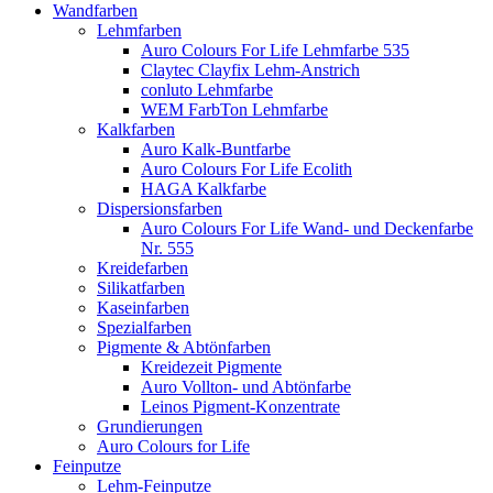
Wandfarben
Lehmfarben
Auro Colours For Life Lehmfarbe 535
Claytec Clayfix Lehm-Anstrich
conluto Lehmfarbe
WEM FarbTon Lehmfarbe
Kalkfarben
Auro Kalk-Buntfarbe
Auro Colours For Life Ecolith
HAGA Kalkfarbe
Dispersionsfarben
Auro Colours For Life Wand- und Deckenfarbe
Nr. 555
Kreidefarben
Silikatfarben
Kaseinfarben
Spezialfarben
Pigmente & Abtönfarben
Kreidezeit Pigmente
Auro Vollton- und Abtönfarbe
Leinos Pigment-Konzentrate
Grundierungen
Auro Colours for Life
Feinputze
Lehm-Feinputze