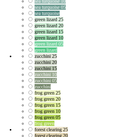
sea turquoise 10
sea turquoise 05
sea turquoise
green lizard 25
green lizard 20
green lizard 15
green lizard 10
green lizard 05
green lizard
zucchini 25
zucchini 20
zucchini 15
zucchini 10
zucchini 05
zucchini
frog green 25
frog green 20
frog green 15
frog green 10
frog green 05
frog green
forest clearing 25
forest clearing 20