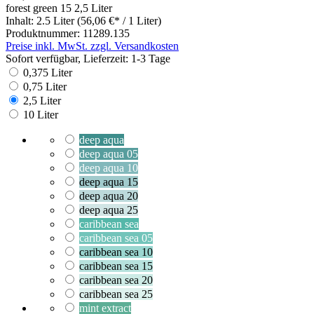
forest green 15
2,5 Liter
Inhalt:
2.5 Liter
(56,06 €* / 1 Liter)
Produktnummer:
11289.135
Preise inkl. MwSt. zzgl. Versandkosten
Sofort verfügbar, Lieferzeit: 1-3 Tage
0,375 Liter
0,75 Liter
2,5 Liter
10 Liter
deep aqua
deep aqua 05
deep aqua 10
deep aqua 15
deep aqua 20
deep aqua 25
caribbean sea
caribbean sea 05
caribbean sea 10
caribbean sea 15
caribbean sea 20
caribbean sea 25
mint extract