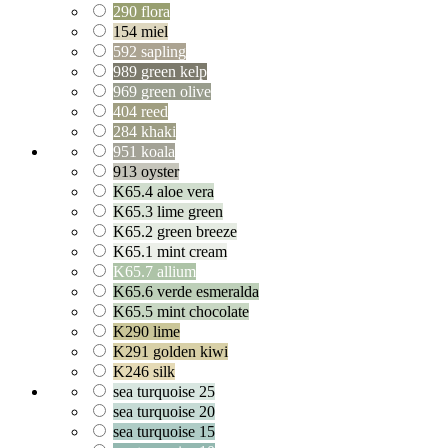
290 flora
154 miel
592 sapling
989 green kelp
969 green olive
404 reed
284 khaki
951 koala
913 oyster
K65.4 aloe vera
K65.3 lime green
K65.2 green breeze
K65.1 mint cream
K65.7 allium
K65.6 verde esmeralda
K65.5 mint chocolate
K290 lime
K291 golden kiwi
K246 silk
sea turquoise 25
sea turquoise 20
sea turquoise 15