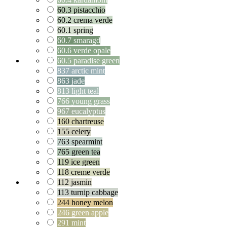
60.3 pistacchio
60.2 crema verde
60.1 spring
60.7 smaragd
60.6 verde opale
60.5 paradise green
837 arctic mint
863 jade
813 light teal
766 young grass
967 eucalyptus
160 chartreuse
155 celery
763 spearmint
765 green tea
119 ice green
118 creme verde
112 jasmin
113 turnip cabbage
244 honey melon
246 green apple
291 mint