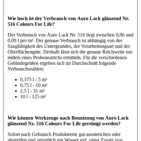
Wie hoch ist der Verbrauch von Auro Lack glänzend Nr.
516 Colours For Life?
Der Verbrauch von Auro Lack Nr. 516 liegt zwischen 0,06 und
0,09 l pro m². Der genaue Verbrauch ist abhängig von der
Saugfähigkeit des Untergrundes, der Verarbeitungsart und der
Oberflächengüte. Deshalb lässt sich die genaue Reichweite nur
mittels eines Probeanstrichs ermitteln. Für die verschiedenen
Gebindegrößen ergeben sich im Durchschnitt folgende
Verbrauchszahlen:
0,375 l - 5 m²
0,75 l - 10 m²
2,5 l - 31 m²
10 l - 125 m²
Wie können Werkzeuge nach Benutzung von Auro Lack
glänzend Nr. 516 Colours For Life gereinigt werden?
Sofort nach Gebrauch Produktreste gut ausstreichen oder
abstreifen und gründlich mit Wasser ggf. unter Zusatz von