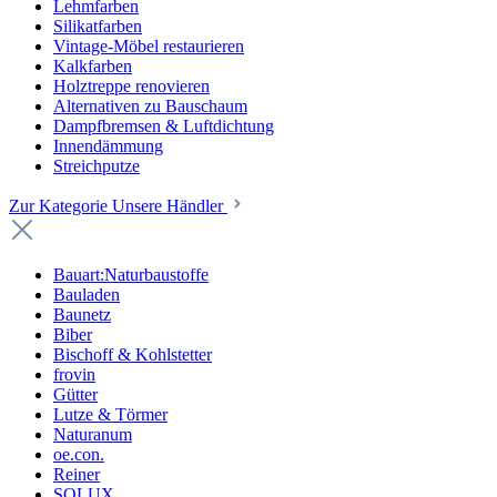
Lehmfarben
Silikatfarben
Vintage-Möbel restaurieren
Kalkfarben
Holztreppe renovieren
Alternativen zu Bauschaum
Dampfbremsen & Luftdichtung
Innendämmung
Streichputze
Zur Kategorie Unsere Händler
Bauart:Naturbaustoffe
Bauladen
Baunetz
Biber
Bischoff & Kohlstetter
frovin
Gütter
Lutze & Törmer
Naturanum
oe.con.
Reiner
SOLUX