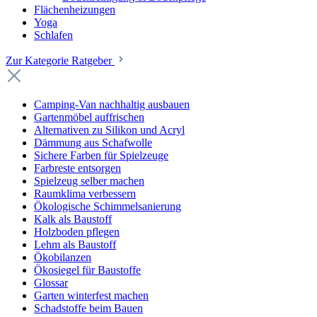
Flächenheizungen
Yoga
Schlafen
Zur Kategorie Ratgeber
Camping-Van nachhaltig ausbauen
Gartenmöbel auffrischen
Alternativen zu Silikon und Acryl
Dämmung aus Schafwolle
Sichere Farben für Spielzeuge
Farbreste entsorgen
Spielzeug selber machen
Raumklima verbessern
Ökologische Schimmelsanierung
Kalk als Baustoff
Holzboden pflegen
Lehm als Baustoff
Ökobilanzen
Ökosiegel für Baustoffe
Glossar
Garten winterfest machen
Schadstoffe beim Bauen