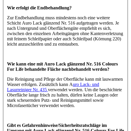
Wie erfolgt die Endbehandlung?
Zur Endbehandlung muss mindestens noch eine weitere
Schicht Auro Lack glänzend Nr. 516 aufgetragen werden. Je
nach Untergrund und Oberflächengüte empfiehlt es sich,
zwischen den einzelnen Arbeitsgängen ohne Kantenverletzung
mit feinem Schleifpapier oder auch Schleifpad (Körnung 220)
leicht anzuschleifen und zu entstauben.
Wie kann eine mit Auro Lack glänzend Nr. 516 Colours
For Life behandelte Fläche nachbehandelt werden?
Die Reinigung und Pflege der Oberfläche kann mit lauwarmen
Wasser erfolgen. Zusätzlich kann A
uro Lack- und
Lasurreiniger Nr. 435
verwendet werden. Um die beschichtete
Oberfläche lange frisch zu halten, dürfen keine Laugen oder
stark scheuernden Putz- und Reinigungsmittel sowie
Microfasertücher verwendet werden.
Gibt es Gefahrenhinweise/Sicherheitsratschläge im
Umgang mit Auro Lack glänzend Nr. 516 Colours For Life