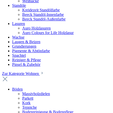
Weißlacke
Standöle
Kreidezeit Standölfarbe
Beeck Standöl-Innenfarbe
Beeck Standöl-Außenfarbe
Lasuren
Auro Holzlasuren
Auro Colours for Life Holzlasur
Wachse
Laugen & Beizen
Grundierungen
Pigmente & Abtönfarbe
Spachtel
Reiniger & Pflege
Pinsel & Zubehör
Zur Kategorie Wohnen
Böden
Massivholzdielen
Parkett
Kork
Teppiche
Bodenreinigung & Bodenpflege