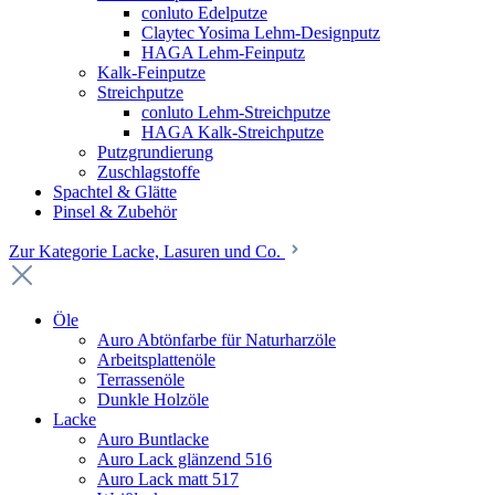
conluto Edelputze
Claytec Yosima Lehm-Designputz
HAGA Lehm-Feinputz
Kalk-Feinputze
Streichputze
conluto Lehm-Streichputze
HAGA Kalk-Streichputze
Putzgrundierung
Zuschlagstoffe
Spachtel & Glätte
Pinsel & Zubehör
Zur Kategorie Lacke, Lasuren und Co.
Öle
Auro Abtönfarbe für Naturharzöle
Arbeitsplattenöle
Terrassenöle
Dunkle Holzöle
Lacke
Auro Buntlacke
Auro Lack glänzend 516
Auro Lack matt 517