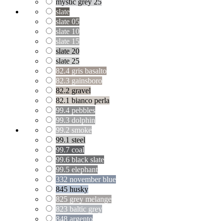
mystic grey 25
slate
slate 05
slate 10
slate 15
slate 20
slate 25
82.4 gris basalto
82.3 gainsboro
82.2 gravel
82.1 bianco perla
99.4 pebbles
99.3 dolphin
99.2 smoke
99.1 steel
99.7 coal
99.6 black slate
99.5 elephant
332 november blue
845 husky
825 grey melange
823 baltic grey
848 argento