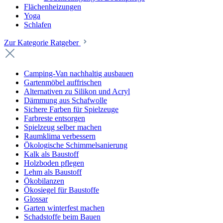
Flächenheizungen
Yoga
Schlafen
Zur Kategorie Ratgeber
Camping-Van nachhaltig ausbauen
Gartenmöbel auffrischen
Alternativen zu Silikon und Acryl
Dämmung aus Schafwolle
Sichere Farben für Spielzeuge
Farbreste entsorgen
Spielzeug selber machen
Raumklima verbessern
Ökologische Schimmelsanierung
Kalk als Baustoff
Holzboden pflegen
Lehm als Baustoff
Ökobilanzen
Ökosiegel für Baustoffe
Glossar
Garten winterfest machen
Schadstoffe beim Bauen