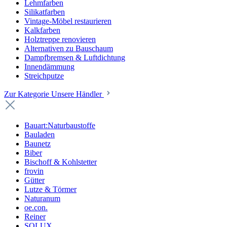
Lehmfarben
Silikatfarben
Vintage-Möbel restaurieren
Kalkfarben
Holztreppe renovieren
Alternativen zu Bauschaum
Dampfbremsen & Luftdichtung
Innendämmung
Streichputze
Zur Kategorie Unsere Händler
Bauart:Naturbaustoffe
Bauladen
Baunetz
Biber
Bischoff & Kohlstetter
frovin
Gütter
Lutze & Törmer
Naturanum
oe.con.
Reiner
SOLUX