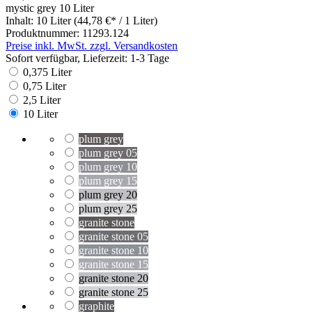
mystic grey
10 Liter
Inhalt:
10 Liter
(44,78 €* / 1 Liter)
Produktnummer:
11293.124
Preise inkl. MwSt. zzgl. Versandkosten
Sofort verfügbar, Lieferzeit: 1-3 Tage
0,375 Liter
0,75 Liter
2,5 Liter
10 Liter
plum grey
plum grey 05
plum grey 10
plum grey 15
plum grey 20
plum grey 25
granite stone
granite stone 05
granite stone 10
granite stone 15
granite stone 20
granite stone 25
graphite