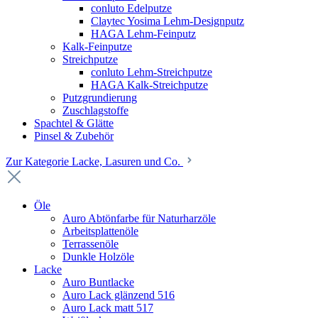
conluto Edelputze
Claytec Yosima Lehm-Designputz
HAGA Lehm-Feinputz
Kalk-Feinputze
Streichputze
conluto Lehm-Streichputze
HAGA Kalk-Streichputze
Putzgrundierung
Zuschlagstoffe
Spachtel & Glätte
Pinsel & Zubehör
Zur Kategorie Lacke, Lasuren und Co.
Öle
Auro Abtönfarbe für Naturharzöle
Arbeitsplattenöle
Terrassenöle
Dunkle Holzöle
Lacke
Auro Buntlacke
Auro Lack glänzend 516
Auro Lack matt 517