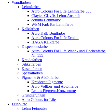
Wandfarben
Lehmfarben
Auro Colours For Life Lehmfarbe 535
Claytec Clayfix Lehm-Anstrich
conluto Lehmfarbe
WEM FarbTon Lehmfarbe
Kalkfarben
Auro Kalk-Buntfarbe
Auro Colours For Life Ecolith
HAGA Kalkfarbe
Dispersionsfarben
Auro Colours For Life Wand- und Deckenfarbe
Nr. 555
Kreidefarben
Silikatfarben
Kaseinfarben
Spezialfarben
Pigmente & Abtönfarben
Kreidezeit Pigmente
Auro Vollton- und Abtönfarbe
Leinos Pigment-Konzentrate
Grundierungen
Auro Colours for Life
Feinputze
Lehm-Feinputze