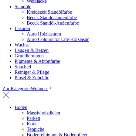
Weißlacke
Standöle
Kreidezeit Standölfarbe
Beeck Standöl-Innenfarbe
Beeck Standöl-Außenfarbe
Lasuren
Auro Holzlasuren
Auro Colours for Life Holzlasur
Wachse
Laugen & Beizen
Grundierungen
Pigmente & Abtönfarbe
Spachtel
Reiniger & Pflege
Pinsel & Zubehör
Zur Kategorie Wohnen
Böden
Massivholzdielen
Parkett
Kork
Teppiche
Bodenreinigung & Bodenpflege