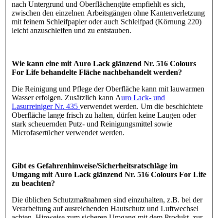
nach Untergrund und Oberflächengüte empfiehlt es sich,
zwischen den einzelnen Arbeitsgängen ohne Kantenverletzung
mit feinem Schleifpapier oder auch Schleifpad (Körnung 220)
leicht anzuschleifen und zu entstauben.
Wie kann eine mit Auro Lack glänzend Nr. 516 Colours
For Life behandelte Fläche nachbehandelt werden?
Die Reinigung und Pflege der Oberfläche kann mit lauwarmen
Wasser erfolgen. Zusätzlich kann A
uro Lack- und
Lasurreiniger Nr. 435
verwendet werden. Um die beschichtete
Oberfläche lange frisch zu halten, dürfen keine Laugen oder
stark scheuernden Putz- und Reinigungsmittel sowie
Microfasertücher verwendet werden.
Gibt es Gefahrenhinweise/Sicherheitsratschläge im
Umgang mit Auro Lack glänzend Nr. 516 Colours For Life
zu beachten?
Die üblichen Schutzmaßnahmen sind einzuhalten, z.B. bei der
Verarbeitung auf ausreichenden Hautschutz und Luftwechsel
achten. Hinweise zum sicheren Umgang mit dem Produkt, zur