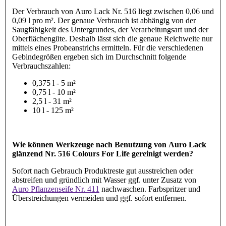
Der Verbrauch von Auro Lack Nr. 516 liegt zwischen 0,06 und
0,09 l pro m². Der genaue Verbrauch ist abhängig von der
Saugfähigkeit des Untergrundes, der Verarbeitungsart und der
Oberflächengüte. Deshalb lässt sich die genaue Reichweite nur
mittels eines Probeanstrichs ermitteln. Für die verschiedenen
Gebindegrößen ergeben sich im Durchschnitt folgende
Verbrauchszahlen:
0,375 l - 5 m²
0,75 l - 10 m²
2,5 l - 31 m²
10 l - 125 m²
Wie können Werkzeuge nach Benutzung von Auro Lack
glänzend Nr. 516 Colours For Life gereinigt werden?
Sofort nach Gebrauch Produktreste gut ausstreichen oder
abstreifen und gründlich mit Wasser ggf. unter Zusatz von
Auro Pflanzenseife Nr. 411
nachwaschen. Farbspritzer und
Überstreichungen vermeiden und ggf. sofort entfernen.