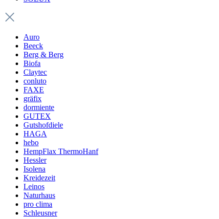
Auro
Beeck
Berg & Berg
Biofa
Claytec
conluto
FAXE
gräfix
dormiente
GUTEX
Gutshofdiele
HAGA
hebo
HempFlax ThermoHanf
Hessler
Isolena
Kreidezeit
Leinos
Naturhaus
pro clima
Schleusner