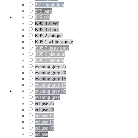
331 aluminium
875 bark
849 ash
K95.4 silver
K95.3 shark
K95.2 antique
K95.1 white smoke
K95.7 dusty grey
K95.6 platinum
K95.5 titanium
evening grey 25
evening grey 20
evening grey 15
evening grey 10
evening grey 05
evening grey
eclipse 25
eclipse 20
eclipse 15
eclipse 10
eclipse 05
eclipse