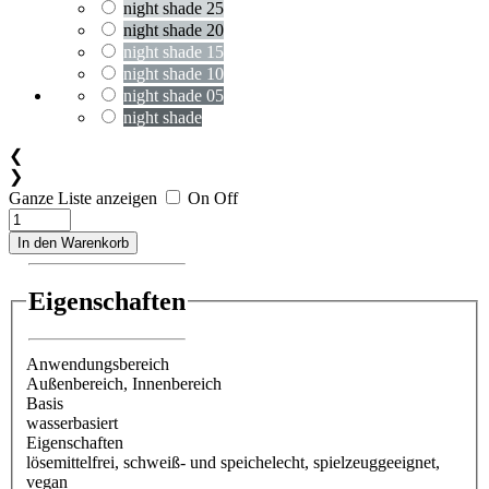
night shade 25
night shade 20
night shade 15
night shade 10
night shade 05
night shade
❮
❯
Ganze Liste anzeigen
On
Off
In den Warenkorb
Eigenschaften
Anwendungsbereich
Außenbereich
, Innenbereich
Basis
wasserbasiert
Eigenschaften
lösemittelfrei
, schweiß- und speichelecht
, spielzeuggeeignet
,
vegan