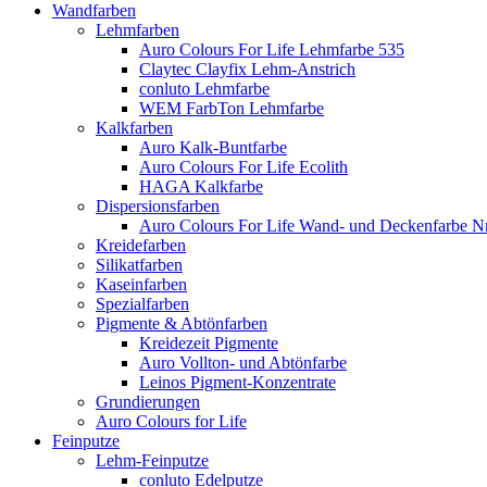
Wandfarben
Lehmfarben
Auro Colours For Life Lehmfarbe 535
Claytec Clayfix Lehm-Anstrich
conluto Lehmfarbe
WEM FarbTon Lehmfarbe
Kalkfarben
Auro Kalk-Buntfarbe
Auro Colours For Life Ecolith
HAGA Kalkfarbe
Dispersionsfarben
Auro Colours For Life Wand- und Deckenfarbe Nr
Kreidefarben
Silikatfarben
Kaseinfarben
Spezialfarben
Pigmente & Abtönfarben
Kreidezeit Pigmente
Auro Vollton- und Abtönfarbe
Leinos Pigment-Konzentrate
Grundierungen
Auro Colours for Life
Feinputze
Lehm-Feinputze
conluto Edelputze