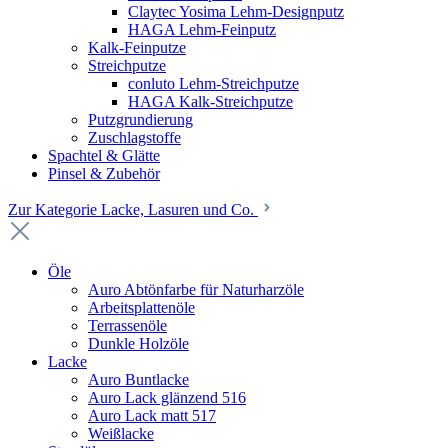
Claytec Yosima Lehm-Designputz
HAGA Lehm-Feinputz
Kalk-Feinputze
Streichputze
conluto Lehm-Streichputze
HAGA Kalk-Streichputze
Putzgrundierung
Zuschlagstoffe
Spachtel & Glätte
Pinsel & Zubehör
Zur Kategorie Lacke, Lasuren und Co.
Öle
Auro Abtönfarbe für Naturharzöle
Arbeitsplattenöle
Terrassenöle
Dunkle Holzöle
Lacke
Auro Buntlacke
Auro Lack glänzend 516
Auro Lack matt 517
Weißlacke