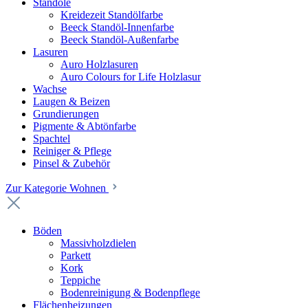
Standöle
Kreidezeit Standölfarbe
Beeck Standöl-Innenfarbe
Beeck Standöl-Außenfarbe
Lasuren
Auro Holzlasuren
Auro Colours for Life Holzlasur
Wachse
Laugen & Beizen
Grundierungen
Pigmente & Abtönfarbe
Spachtel
Reiniger & Pflege
Pinsel & Zubehör
Zur Kategorie Wohnen
Böden
Massivholzdielen
Parkett
Kork
Teppiche
Bodenreinigung & Bodenpflege
Flächenheizungen