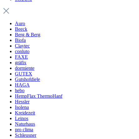
Auro
Beeck
Berg & Berg
Biofa
Claytec
conluto
FAXE
gräfix
dormiente
GUTEX
Gutshofdiele
HAGA
hebo
HempFlax ThermoHanf
Hessler
Isolena
Kreidezeit
Leinos
Naturhaus
pro clima
Schleusner