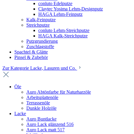
conluto Edelputze
Claytec Yosima Lehm-Designputz
HAGA Lehm-Feinputz
Kalk-Feinputze
Streichputze
conluto Lehm-Streichputze
HAGA Kalk-Streichputze
Putzgrundierung
Zuschlagstoffe
Spachtel & Glätte
Pinsel & Zubehör
Zur Kategorie Lacke, Lasuren und Co.
Öle
Auro Abtönfarbe für Naturharzöle
Arbeitsplattenöle
Terrassenöle
Dunkle Holzöle
Lacke
Auro Buntlacke
Auro Lack glänzend 516
Auro Lack matt 517