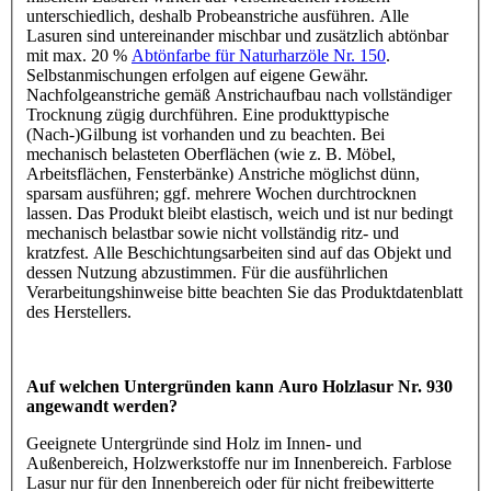
unterschiedlich, deshalb Probeanstriche ausführen. Alle
Lasuren sind untereinander mischbar und zusätzlich abtönbar
mit max. 20 %
Abtönfarbe für Naturharzöle Nr. 150
.
Selbstanmischungen erfolgen auf eigene Gewähr.
Nachfolgeanstriche gemäß Anstrichaufbau nach vollständiger
Trocknung zügig durchführen. Eine produkttypische
(Nach-)Gilbung ist vorhanden und zu beachten. Bei
mechanisch belasteten Oberflächen (wie z. B. Möbel,
Arbeitsflächen, Fensterbänke) Anstriche möglichst dünn,
sparsam ausführen; ggf. mehrere Wochen durchtrocknen
lassen. Das Produkt bleibt elastisch, weich und ist nur bedingt
mechanisch belastbar sowie nicht vollständig ritz- und
kratzfest. Alle Beschichtungsarbeiten sind auf das Objekt und
dessen Nutzung abzustimmen. Für die ausführlichen
Verarbeitungshinweise bitte beachten Sie das Produktdatenblatt
des Herstellers.
Auf welchen Untergründen kann Auro Holzlasur Nr. 930
angewandt werden?
Geeignete Untergründe sind Holz im Innen- und
Außenbereich, Holzwerkstoffe nur im Innenbereich. Farblose
Lasur nur für den Innenbereich oder für nicht freibewitterte