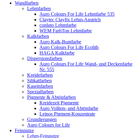
Wandfarben
Lehmfarben
Auro Colours For Life Lehmfarbe 535
Claytec Clayfix Lehm-Anstrich
conluto Lehmfarbe
WEM FarbTon Lehmfarbe
Kalkfarben
Auro Kalk-Buntfarbe
Auro Colours For Life Ecolith
HAGA Kalkfarbe
Dispersionsfarben
Auro Colours For Life Wand- und Deckenfarbe
Nr. 555
Kreidefarben
Silikatfarben
Kaseinfarben
Spezialfarben
Pigmente & Abtönfarben
Kreidezeit Pigmente
Auro Vollton- und Abtönfarbe
Leinos Pigment-Konzentrate
Grundierungen
Auro Colours for Life
Feinputze
Lehm-Feinputze