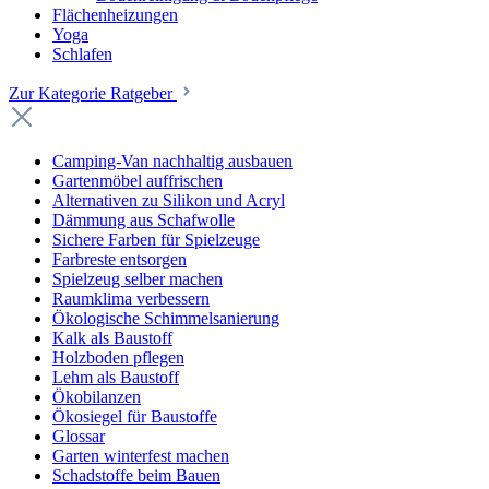
Flächenheizungen
Yoga
Schlafen
Zur Kategorie Ratgeber
Camping-Van nachhaltig ausbauen
Gartenmöbel auffrischen
Alternativen zu Silikon und Acryl
Dämmung aus Schafwolle
Sichere Farben für Spielzeuge
Farbreste entsorgen
Spielzeug selber machen
Raumklima verbessern
Ökologische Schimmelsanierung
Kalk als Baustoff
Holzboden pflegen
Lehm als Baustoff
Ökobilanzen
Ökosiegel für Baustoffe
Glossar
Garten winterfest machen
Schadstoffe beim Bauen