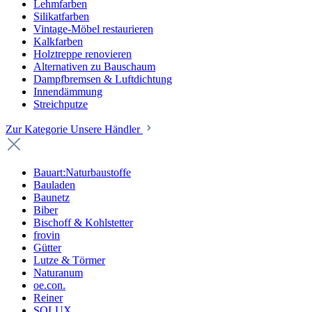
Lehmfarben
Silikatfarben
Vintage-Möbel restaurieren
Kalkfarben
Holztreppe renovieren
Alternativen zu Bauschaum
Dampfbremsen & Luftdichtung
Innendämmung
Streichputze
Zur Kategorie Unsere Händler
Bauart:Naturbaustoffe
Bauladen
Baunetz
Biber
Bischoff & Kohlstetter
frovin
Gütter
Lutze & Törmer
Naturanum
oe.con.
Reiner
SOLUX