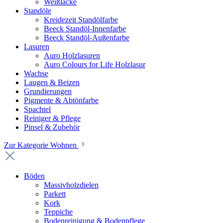
Weißlacke
Standöle
Kreidezeit Standölfarbe
Beeck Standöl-Innenfarbe
Beeck Standöl-Außenfarbe
Lasuren
Auro Holzlasuren
Auro Colours for Life Holzlasur
Wachse
Laugen & Beizen
Grundierungen
Pigmente & Abtönfarbe
Spachtel
Reiniger & Pflege
Pinsel & Zubehör
Zur Kategorie Wohnen
Böden
Massivholzdielen
Parkett
Kork
Teppiche
Bodenreinigung & Bodenpflege