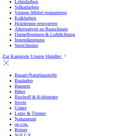
Lehmfarben
Silikatfarben
Vintage-Möbel restaurieren
Kalkfarben
Holztreppe renovieren
Alternativen zu Bauschaum
Dampfbremsen & Luftdichtung
Innendämmung
Streichputze
Zur Kategorie Unsere Händler
Bauart:Naturbaustoffe
Bauladen
Baunetz
Biber
Bischoff & Kohlstetter
frovin
Gütter
Lutze & Törmer
Naturanum
oe.con.
Reiner
SOLUX