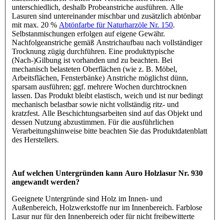
unterschiedlich, deshalb Probeanstriche ausführen. Alle
Lasuren sind untereinander mischbar und zusätzlich abtönbar
mit max. 20 %
Abtönfarbe für Naturharzöle Nr. 150
.
Selbstanmischungen erfolgen auf eigene Gewähr.
Nachfolgeanstriche gemäß Anstrichaufbau nach vollständiger
Trocknung zügig durchführen. Eine produkttypische
(Nach-)Gilbung ist vorhanden und zu beachten. Bei
mechanisch belasteten Oberflächen (wie z. B. Möbel,
Arbeitsflächen, Fensterbänke) Anstriche möglichst dünn,
sparsam ausführen; ggf. mehrere Wochen durchtrocknen
lassen. Das Produkt bleibt elastisch, weich und ist nur bedingt
mechanisch belastbar sowie nicht vollständig ritz- und
kratzfest. Alle Beschichtungsarbeiten sind auf das Objekt und
dessen Nutzung abzustimmen. Für die ausführlichen
Verarbeitungshinweise bitte beachten Sie das Produktdatenblatt
des Herstellers.
Auf welchen Untergründen kann Auro Holzlasur Nr. 930
angewandt werden?
Geeignete Untergründe sind Holz im Innen- und
Außenbereich, Holzwerkstoffe nur im Innenbereich. Farblose
Lasur nur für den Innenbereich oder für nicht freibewitterte