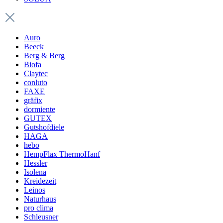
Auro
Beeck
Berg & Berg
Biofa
Claytec
conluto
FAXE
gräfix
dormiente
GUTEX
Gutshofdiele
HAGA
hebo
HempFlax ThermoHanf
Hessler
Isolena
Kreidezeit
Leinos
Naturhaus
pro clima
Schleusner