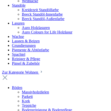
Weißlacke
Standöle
Kreidezeit Standölfarbe
Beeck Standöl-Innenfarbe
Beeck Standöl-Außenfarbe
Lasuren
Auro Holzlasuren
Auro Colours for Life Holzlasur
Wachse
Laugen & Beizen
Grundierungen
Pigmente & Abtönfarbe
Spachtel
Reiniger & Pflege
Pinsel & Zubehör
Zur Kategorie Wohnen
Böden
Massivholzdielen
Parkett
Kork
Teppiche
Bodenreinigung & Bodenpflege