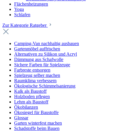
Flächenheizungen
Yoga
Schlafen
Zur Kategorie Ratgeber
Camping-Van nachhaltig ausbauen
Gartenmöbel auffrischen
Alternativen zu Silikon und Acryl
Dämmung aus Schafwolle
Sichere Farben für Spielzeuge
Farbreste entsorgen
Spielzeug selber machen
Raumklima verbessern
Ökologische Schimmelsanierung
Kalk als Baustoff
Holzboden pflegen
Lehm als Baustoff
Ökobilanzen
Ökosiegel für Baustoffe
Glossar
Garten winterfest machen
Schadstoffe beim Bauen