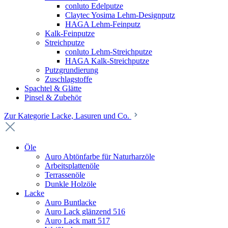
conluto Edelputze
Claytec Yosima Lehm-Designputz
HAGA Lehm-Feinputz
Kalk-Feinputze
Streichputze
conluto Lehm-Streichputze
HAGA Kalk-Streichputze
Putzgrundierung
Zuschlagstoffe
Spachtel & Glätte
Pinsel & Zubehör
Zur Kategorie Lacke, Lasuren und Co.
Öle
Auro Abtönfarbe für Naturharzöle
Arbeitsplattenöle
Terrassenöle
Dunkle Holzöle
Lacke
Auro Buntlacke
Auro Lack glänzend 516
Auro Lack matt 517