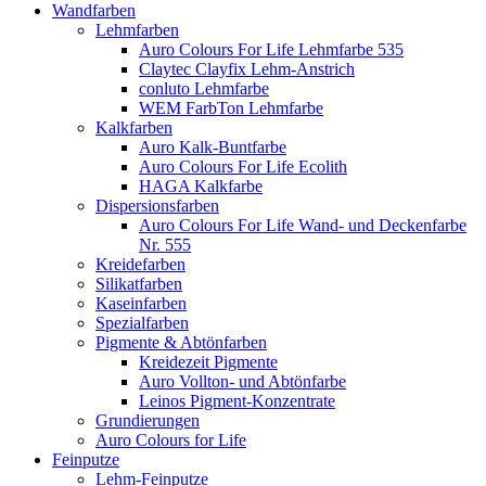
Wandfarben
Lehmfarben
Auro Colours For Life Lehmfarbe 535
Claytec Clayfix Lehm-Anstrich
conluto Lehmfarbe
WEM FarbTon Lehmfarbe
Kalkfarben
Auro Kalk-Buntfarbe
Auro Colours For Life Ecolith
HAGA Kalkfarbe
Dispersionsfarben
Auro Colours For Life Wand- und Deckenfarbe
Nr. 555
Kreidefarben
Silikatfarben
Kaseinfarben
Spezialfarben
Pigmente & Abtönfarben
Kreidezeit Pigmente
Auro Vollton- und Abtönfarbe
Leinos Pigment-Konzentrate
Grundierungen
Auro Colours for Life
Feinputze
Lehm-Feinputze