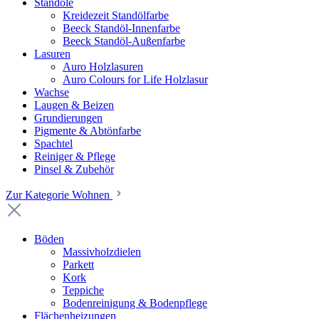
Standöle
Kreidezeit Standölfarbe
Beeck Standöl-Innenfarbe
Beeck Standöl-Außenfarbe
Lasuren
Auro Holzlasuren
Auro Colours for Life Holzlasur
Wachse
Laugen & Beizen
Grundierungen
Pigmente & Abtönfarbe
Spachtel
Reiniger & Pflege
Pinsel & Zubehör
Zur Kategorie Wohnen
Böden
Massivholzdielen
Parkett
Kork
Teppiche
Bodenreinigung & Bodenpflege
Flächenheizungen