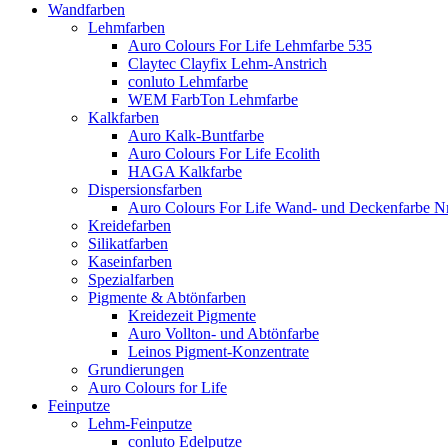
Wandfarben
Lehmfarben
Auro Colours For Life Lehmfarbe 535
Claytec Clayfix Lehm-Anstrich
conluto Lehmfarbe
WEM FarbTon Lehmfarbe
Kalkfarben
Auro Kalk-Buntfarbe
Auro Colours For Life Ecolith
HAGA Kalkfarbe
Dispersionsfarben
Auro Colours For Life Wand- und Deckenfarbe Nr
Kreidefarben
Silikatfarben
Kaseinfarben
Spezialfarben
Pigmente & Abtönfarben
Kreidezeit Pigmente
Auro Vollton- und Abtönfarbe
Leinos Pigment-Konzentrate
Grundierungen
Auro Colours for Life
Feinputze
Lehm-Feinputze
conluto Edelputze