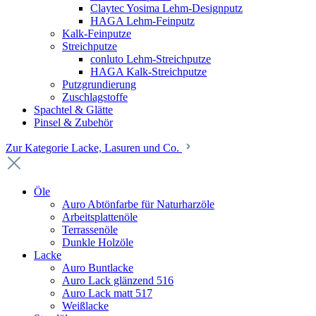
Claytec Yosima Lehm-Designputz
HAGA Lehm-Feinputz
Kalk-Feinputze
Streichputze
conluto Lehm-Streichputze
HAGA Kalk-Streichputze
Putzgrundierung
Zuschlagstoffe
Spachtel & Glätte
Pinsel & Zubehör
Zur Kategorie Lacke, Lasuren und Co.
Öle
Auro Abtönfarbe für Naturharzöle
Arbeitsplattenöle
Terrassenöle
Dunkle Holzöle
Lacke
Auro Buntlacke
Auro Lack glänzend 516
Auro Lack matt 517
Weißlacke