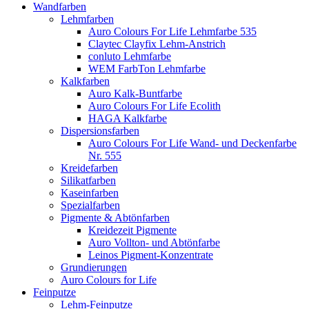
Wandfarben
Lehmfarben
Auro Colours For Life Lehmfarbe 535
Claytec Clayfix Lehm-Anstrich
conluto Lehmfarbe
WEM FarbTon Lehmfarbe
Kalkfarben
Auro Kalk-Buntfarbe
Auro Colours For Life Ecolith
HAGA Kalkfarbe
Dispersionsfarben
Auro Colours For Life Wand- und Deckenfarbe
Nr. 555
Kreidefarben
Silikatfarben
Kaseinfarben
Spezialfarben
Pigmente & Abtönfarben
Kreidezeit Pigmente
Auro Vollton- und Abtönfarbe
Leinos Pigment-Konzentrate
Grundierungen
Auro Colours for Life
Feinputze
Lehm-Feinputze