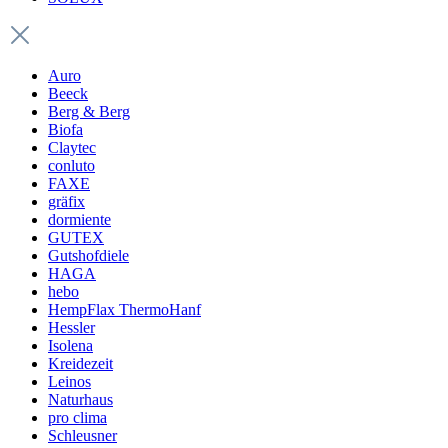
Auro
Beeck
Berg & Berg
Biofa
Claytec
conluto
FAXE
gräfix
dormiente
GUTEX
Gutshofdiele
HAGA
hebo
HempFlax ThermoHanf
Hessler
Isolena
Kreidezeit
Leinos
Naturhaus
pro clima
Schleusner