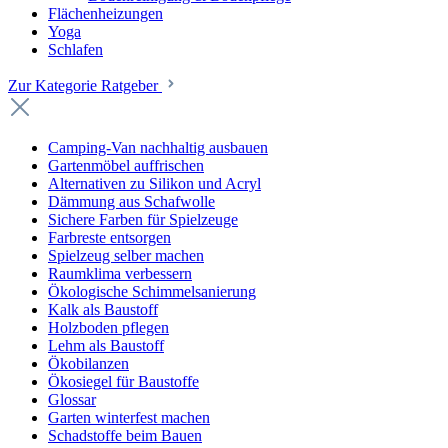
Flächenheizungen
Yoga
Schlafen
Zur Kategorie Ratgeber
Camping-Van nachhaltig ausbauen
Gartenmöbel auffrischen
Alternativen zu Silikon und Acryl
Dämmung aus Schafwolle
Sichere Farben für Spielzeuge
Farbreste entsorgen
Spielzeug selber machen
Raumklima verbessern
Ökologische Schimmelsanierung
Kalk als Baustoff
Holzboden pflegen
Lehm als Baustoff
Ökobilanzen
Ökosiegel für Baustoffe
Glossar
Garten winterfest machen
Schadstoffe beim Bauen