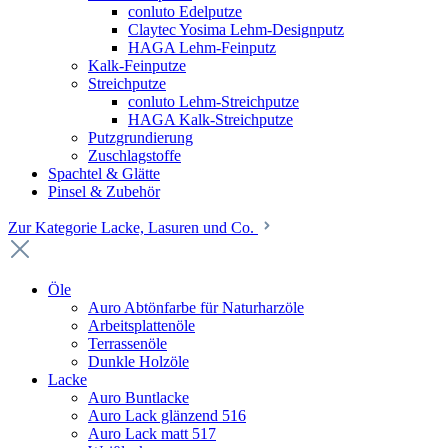
conluto Edelputze
Claytec Yosima Lehm-Designputz
HAGA Lehm-Feinputz
Kalk-Feinputze
Streichputze
conluto Lehm-Streichputze
HAGA Kalk-Streichputze
Putzgrundierung
Zuschlagstoffe
Spachtel & Glätte
Pinsel & Zubehör
Zur Kategorie Lacke, Lasuren und Co.
Öle
Auro Abtönfarbe für Naturharzöle
Arbeitsplattenöle
Terrassenöle
Dunkle Holzöle
Lacke
Auro Buntlacke
Auro Lack glänzend 516
Auro Lack matt 517