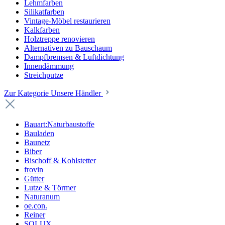
Lehmfarben
Silikatfarben
Vintage-Möbel restaurieren
Kalkfarben
Holztreppe renovieren
Alternativen zu Bauschaum
Dampfbremsen & Luftdichtung
Innendämmung
Streichputze
Zur Kategorie Unsere Händler
Bauart:Naturbaustoffe
Bauladen
Baunetz
Biber
Bischoff & Kohlstetter
frovin
Gütter
Lutze & Törmer
Naturanum
oe.con.
Reiner
SOLUX