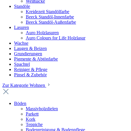
Weißlacke
Standöle
Kreidezeit Standölfarbe
Beeck Standöl-Innenfarbe
Beeck Standöl-Außenfarbe
Lasuren
Auro Holzlasuren
Auro Colours for Life Holzlasur
Wachse
Laugen & Beizen
Grundierungen
Pigmente & Abtönfarbe
Spachtel
Reiniger & Pflege
Pinsel & Zubehör
Zur Kategorie Wohnen
Böden
Massivholzdielen
Parkett
Kork
Teppiche
Bodenreinigung & Bodenpflege