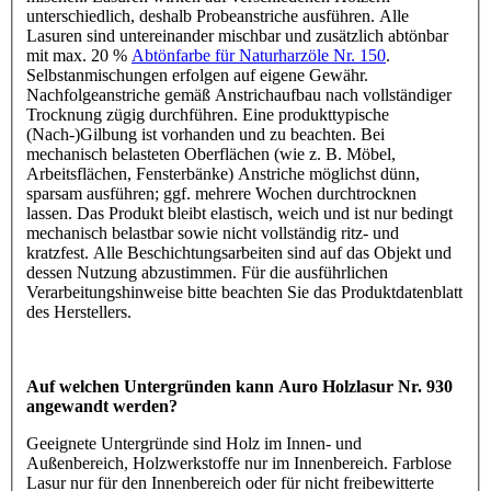
unterschiedlich, deshalb Probeanstriche ausführen. Alle
Lasuren sind untereinander mischbar und zusätzlich abtönbar
mit max. 20 %
Abtönfarbe für Naturharzöle Nr. 150
.
Selbstanmischungen erfolgen auf eigene Gewähr.
Nachfolgeanstriche gemäß Anstrichaufbau nach vollständiger
Trocknung zügig durchführen. Eine produkttypische
(Nach-)Gilbung ist vorhanden und zu beachten. Bei
mechanisch belasteten Oberflächen (wie z. B. Möbel,
Arbeitsflächen, Fensterbänke) Anstriche möglichst dünn,
sparsam ausführen; ggf. mehrere Wochen durchtrocknen
lassen. Das Produkt bleibt elastisch, weich und ist nur bedingt
mechanisch belastbar sowie nicht vollständig ritz- und
kratzfest. Alle Beschichtungsarbeiten sind auf das Objekt und
dessen Nutzung abzustimmen. Für die ausführlichen
Verarbeitungshinweise bitte beachten Sie das Produktdatenblatt
des Herstellers.
Auf welchen Untergründen kann Auro Holzlasur Nr. 930
angewandt werden?
Geeignete Untergründe sind Holz im Innen- und
Außenbereich, Holzwerkstoffe nur im Innenbereich. Farblose
Lasur nur für den Innenbereich oder für nicht freibewitterte