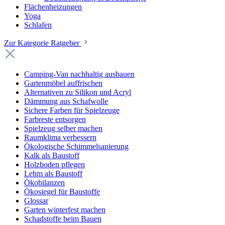
Flächenheizungen
Yoga
Schlafen
Zur Kategorie Ratgeber
Camping-Van nachhaltig ausbauen
Gartenmöbel auffrischen
Alternativen zu Silikon und Acryl
Dämmung aus Schafwolle
Sichere Farben für Spielzeuge
Farbreste entsorgen
Spielzeug selber machen
Raumklima verbessern
Ökologische Schimmelsanierung
Kalk als Baustoff
Holzboden pflegen
Lehm als Baustoff
Ökobilanzen
Ökosiegel für Baustoffe
Glossar
Garten winterfest machen
Schadstoffe beim Bauen