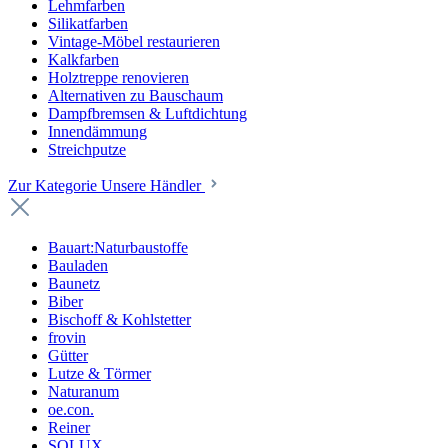
Lehmfarben
Silikatfarben
Vintage-Möbel restaurieren
Kalkfarben
Holztreppe renovieren
Alternativen zu Bauschaum
Dampfbremsen & Luftdichtung
Innendämmung
Streichputze
Zur Kategorie Unsere Händler
Bauart:Naturbaustoffe
Bauladen
Baunetz
Biber
Bischoff & Kohlstetter
frovin
Gütter
Lutze & Törmer
Naturanum
oe.con.
Reiner
SOLUX