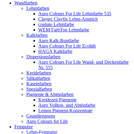
Wandfarben
Lehmfarben
Auro Colours For Life Lehmfarbe 535
Claytec Clayfix Lehm-Anstrich
conluto Lehmfarbe
WEM FarbTon Lehmfarbe
Kalkfarben
Auro Kalk-Buntfarbe
Auro Colours For Life Ecolith
HAGA Kalkfarbe
Dispersionsfarben
Auro Colours For Life Wand- und Deckenfarbe
Nr. 555
Kreidefarben
Silikatfarben
Kaseinfarben
Spezialfarben
Pigmente & Abtönfarben
Kreidezeit Pigmente
Auro Vollton- und Abtönfarbe
Leinos Pigment-Konzentrate
Grundierungen
Auro Colours for Life
Feinputze
Lehm-Feinputze