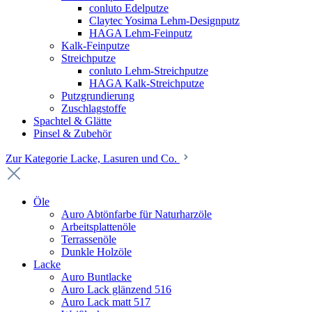
conluto Edelputze
Claytec Yosima Lehm-Designputz
HAGA Lehm-Feinputz
Kalk-Feinputze
Streichputze
conluto Lehm-Streichputze
HAGA Kalk-Streichputze
Putzgrundierung
Zuschlagstoffe
Spachtel & Glätte
Pinsel & Zubehör
Zur Kategorie Lacke, Lasuren und Co.
Öle
Auro Abtönfarbe für Naturharzöle
Arbeitsplattenöle
Terrassenöle
Dunkle Holzöle
Lacke
Auro Buntlacke
Auro Lack glänzend 516
Auro Lack matt 517