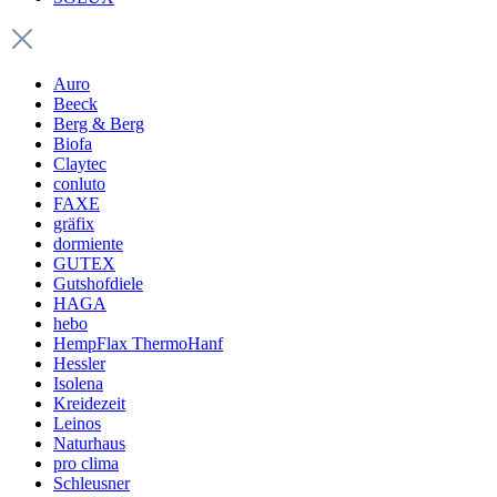
Auro
Beeck
Berg & Berg
Biofa
Claytec
conluto
FAXE
gräfix
dormiente
GUTEX
Gutshofdiele
HAGA
hebo
HempFlax ThermoHanf
Hessler
Isolena
Kreidezeit
Leinos
Naturhaus
pro clima
Schleusner