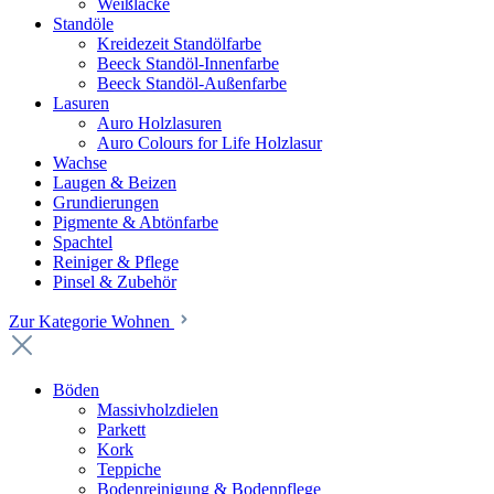
Weißlacke
Standöle
Kreidezeit Standölfarbe
Beeck Standöl-Innenfarbe
Beeck Standöl-Außenfarbe
Lasuren
Auro Holzlasuren
Auro Colours for Life Holzlasur
Wachse
Laugen & Beizen
Grundierungen
Pigmente & Abtönfarbe
Spachtel
Reiniger & Pflege
Pinsel & Zubehör
Zur Kategorie Wohnen
Böden
Massivholzdielen
Parkett
Kork
Teppiche
Bodenreinigung & Bodenpflege