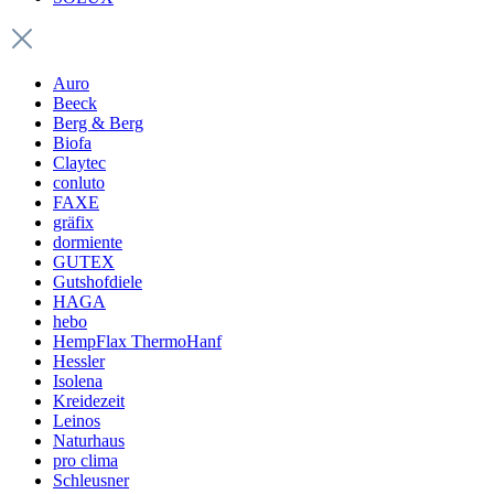
Auro
Beeck
Berg & Berg
Biofa
Claytec
conluto
FAXE
gräfix
dormiente
GUTEX
Gutshofdiele
HAGA
hebo
HempFlax ThermoHanf
Hessler
Isolena
Kreidezeit
Leinos
Naturhaus
pro clima
Schleusner