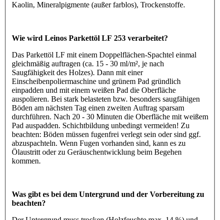
Kaolin, Mineralpigmente (außer farblos), Trockenstoffe.
Wie wird Leinos Parkettöl LF 253 verarbeitet?
Das Parkettöl LF mit einem Doppelflächen-Spachtel einmal
gleichmäßig auftragen (ca. 15 - 30 ml/m², je nach
Saugfähigkeit des Holzes). Dann mit einer
Einscheibenpoliermaschine und grünem Pad gründlich
einpadden und mit einem weißen Pad die Oberfläche
auspolieren. Bei stark belasteten bzw. besonders saugfähigen
Böden am nächsten Tag einen zweiten Auftrag sparsam
durchführen. Nach 20 - 30 Minuten die Oberfläche mit weißem
Pad auspadden. Schichtbildung unbedingt vermeiden! Zu
beachten: Böden müssen fugenfrei verlegt sein oder sind ggf.
abzuspachteln. Wenn Fugen vorhanden sind, kann es zu
Ölaustritt oder zu Geräuschentwicklung beim Begehen
kommen.
Was gibt es bei dem Untergrund und der Vorbereitung zu
beachten?
Der Untergrund muss trocken (Holzfeuchte max. 14 %) und