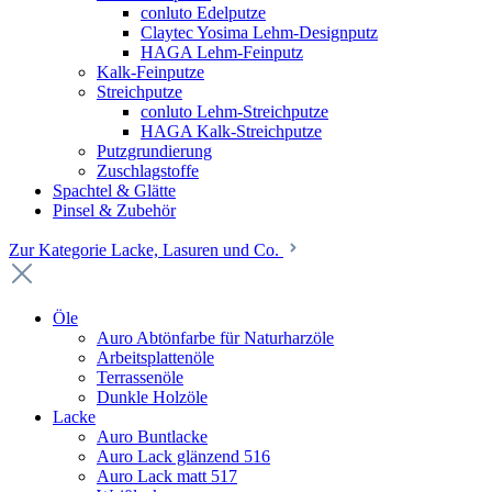
conluto Edelputze
Claytec Yosima Lehm-Designputz
HAGA Lehm-Feinputz
Kalk-Feinputze
Streichputze
conluto Lehm-Streichputze
HAGA Kalk-Streichputze
Putzgrundierung
Zuschlagstoffe
Spachtel & Glätte
Pinsel & Zubehör
Zur Kategorie Lacke, Lasuren und Co.
Öle
Auro Abtönfarbe für Naturharzöle
Arbeitsplattenöle
Terrassenöle
Dunkle Holzöle
Lacke
Auro Buntlacke
Auro Lack glänzend 516
Auro Lack matt 517