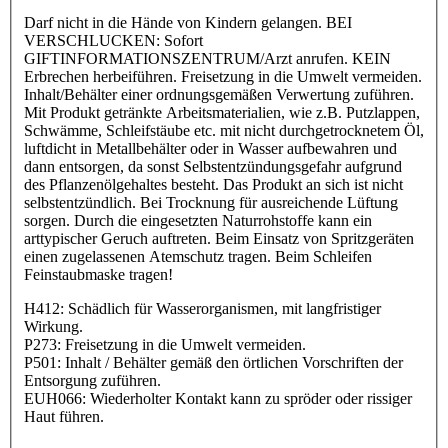
Darf nicht in die Hände von Kindern gelangen. BEI
VERSCHLUCKEN: Sofort
GIFTINFORMATIONSZENTRUM/Arzt anrufen. KEIN
Erbrechen herbeiführen. Freisetzung in die Umwelt vermeiden.
Inhalt/Behälter einer ordnungsgemäßen Verwertung zuführen.
Mit Produkt getränkte Arbeitsmaterialien, wie z.B. Putzlappen,
Schwämme, Schleifstäube etc. mit nicht durchgetrocknetem Öl,
luftdicht in Metallbehälter oder in Wasser aufbewahren und
dann entsorgen, da sonst Selbstentzündungsgefahr aufgrund
des Pflanzenölgehaltes besteht. Das Produkt an sich ist nicht
selbstentzündlich. Bei Trocknung für ausreichende Lüftung
sorgen. Durch die eingesetzten Naturrohstoffe kann ein
arttypischer Geruch auftreten. Beim Einsatz von Spritzgeräten
einen zugelassenen Atemschutz tragen. Beim Schleifen
Feinstaubmaske tragen!
H412: Schädlich für Wasserorganismen, mit langfristiger
Wirkung.
P273: Freisetzung in die Umwelt vermeiden.
P501: Inhalt / Behälter gemäß den örtlichen Vorschriften der
Entsorgung zuführen.
EUH066: Wiederholter Kontakt kann zu spröder oder rissiger
Haut führen.