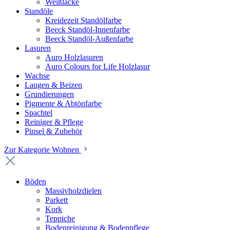
Weißlacke
Standöle
Kreidezeit Standölfarbe
Beeck Standöl-Innenfarbe
Beeck Standöl-Außenfarbe
Lasuren
Auro Holzlasuren
Auro Colours for Life Holzlasur
Wachse
Laugen & Beizen
Grundierungen
Pigmente & Abtönfarbe
Spachtel
Reiniger & Pflege
Pinsel & Zubehör
Zur Kategorie Wohnen
Böden
Massivholzdielen
Parkett
Kork
Teppiche
Bodenreinigung & Bodenpflege