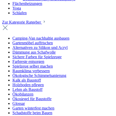
Flächenheizungen
Yoga
Schlafen
Zur Kategorie Ratgeber
Camping-Van nachhaltig ausbauen
Gartenmöbel auffrischen
Alternativen zu Silikon und Acryl
Dämmung aus Schafwolle
Sichere Farben für Spielzeuge
Farbreste entsorgen
Spielzeug selber machen
Raumklima verbessern
Ökologische Schimmelsanierung
Kalk als Baustoff
Holzboden pflegen
Lehm als Baustoff
Ökobilanzen
Ökosiegel für Baustoffe
Glossar
Garten winterfest machen
Schadstoffe beim Bauen