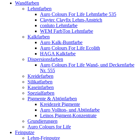
Wandfarben
Lehmfarben
Auro Colours For Life Lehmfarbe 535
Claytec Clayfix Lehm-Anstrich
conluto Lehmfarbe
WEM FarbTon Lehmfarbe
Kalkfarben
Auro Kalk-Buntfarbe
Auro Colours For Life Ecolith
HAGA Kalkfarbe
Dispersionsfarben
Auro Colours For Life Wand- und Deckenfarbe
Nr. 555
Kreidefarben
Silikatfarben
Kaseinfarben
Spezialfarben
Pigmente & Abtönfarben
Kreidezeit Pigmente
Auro Vollton- und Abtönfarbe
Leinos Pigment-Konzentrate
Grundierungen
Auro Colours for Life
Feinputze
Lehm-Feinputze