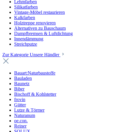
Lehmfarben
Silikatfarben
Vintage-Möbel restaurieren
Kalkfarben
Holztreppe renovieren
Alternativen zu Bauschaum
Dampfbremsen & Luftdichtung
Innendämmung
Streichputze
Zur Kategorie Unsere Händler
Bauart:Naturbaustoffe
Bauladen
Baunetz
Biber
Bischoff & Kohlstetter
frovin
Gütter
Lutze & Törmer
Naturanum
oe.con.
Reiner
SOLUX