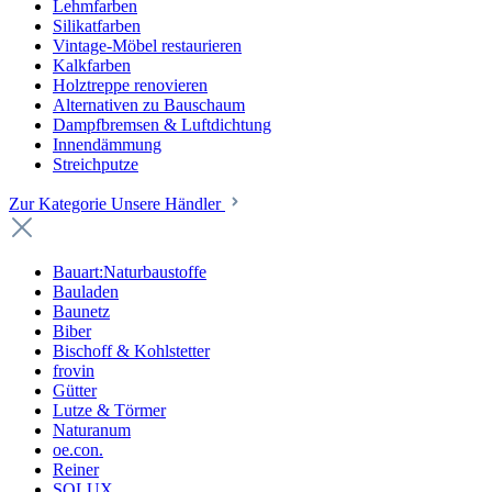
Lehmfarben
Silikatfarben
Vintage-Möbel restaurieren
Kalkfarben
Holztreppe renovieren
Alternativen zu Bauschaum
Dampfbremsen & Luftdichtung
Innendämmung
Streichputze
Zur Kategorie Unsere Händler
Bauart:Naturbaustoffe
Bauladen
Baunetz
Biber
Bischoff & Kohlstetter
frovin
Gütter
Lutze & Törmer
Naturanum
oe.con.
Reiner
SOLUX