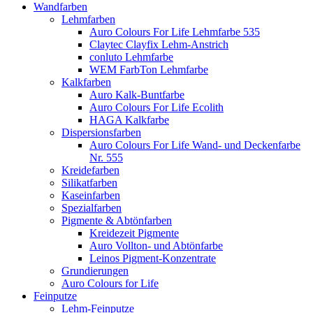
Wandfarben
Lehmfarben
Auro Colours For Life Lehmfarbe 535
Claytec Clayfix Lehm-Anstrich
conluto Lehmfarbe
WEM FarbTon Lehmfarbe
Kalkfarben
Auro Kalk-Buntfarbe
Auro Colours For Life Ecolith
HAGA Kalkfarbe
Dispersionsfarben
Auro Colours For Life Wand- und Deckenfarbe
Nr. 555
Kreidefarben
Silikatfarben
Kaseinfarben
Spezialfarben
Pigmente & Abtönfarben
Kreidezeit Pigmente
Auro Vollton- und Abtönfarbe
Leinos Pigment-Konzentrate
Grundierungen
Auro Colours for Life
Feinputze
Lehm-Feinputze