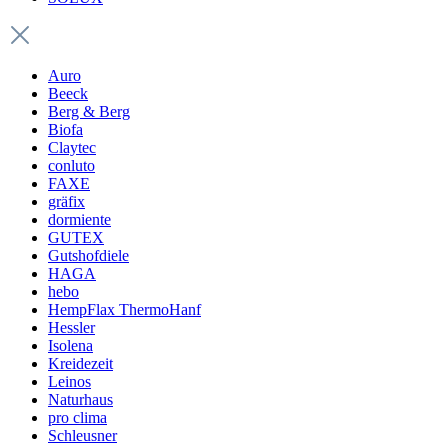
Auro
Beeck
Berg & Berg
Biofa
Claytec
conluto
FAXE
gräfix
dormiente
GUTEX
Gutshofdiele
HAGA
hebo
HempFlax ThermoHanf
Hessler
Isolena
Kreidezeit
Leinos
Naturhaus
pro clima
Schleusner