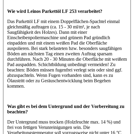
Wie wird Leinos Parkettöl LF 253 verarbeitet?
Das Parkettöl LF mit einem Doppelflächen-Spachtel einmal
gleichmäßig auftragen (ca. 15 - 30 ml/m², je nach
Saugfähigkeit des Holzes). Dann mit einer
Einscheibenpoliermaschine und grünem Pad gründlich
einpadden und mit einem weißen Pad die Oberfläche
auspolieren. Bei stark belasteten bzw. besonders saugfähigen
Böden am nächsten Tag einen zweiten Auftrag sparsam
durchführen. Nach 20 - 30 Minuten die Oberfläche mit weißem
Pad auspadden. Schichtbildung unbedingt vermeiden! Zu
beachten: Böden müssen fugenfrei verlegt sein oder sind ggf.
abzuspachteln. Wenn Fugen vorhanden sind, kann es zu
Ölaustritt oder zu Geräuschentwicklung beim Begehen
kommen.
Was gibt es bei dem Untergrund und der Vorbereitung zu
beachten?
Der Untergrund muss trocken (Holzfeuchte max. 14 %) und
frei von fettigen Verunreinigungen sein. Die
Verarbeitungstemperatur soll vorzugsweise nicht unter 16 °C