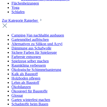
Flächenheizungen
Yoga
Schlafen
Zur Kategorie Ratgeber
Camping-Van nachhaltig ausbauen
Gartenmöbel auffrischen
Alternativen zu Silikon und Acryl
Dämmung aus Schafwolle
Sichere Farben für Spielzeuge
Farbreste entsorgen
Spielzeug selber machen
Raumklima verbessern
Ökologische Schimmelsanierung
Kalk als Baustoff
Holzboden pflegen
Lehm als Baustoff
Ökobilanzen
Ökosiegel für Baustoffe
Glossar
Garten winterfest machen
Schadstoffe beim Bauen