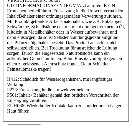
VERSCHLUCKEN: Sofort
GIFTINFORMATIONSZENTRUM/Arzt anrufen. KEIN
Erbrechen herbeiführen. Freisetzung in die Umwelt vermeiden.
Inhalt/Behälter einer ordnungsgemäßen Verwertung zuführen.
Mit Produkt getränkte Arbeitsmaterialien, wie z.B. Putzlappen,
Schwämme, Schleifstäube etc. mit nicht durchgetrocknetem Öl,
luftdicht in Metallbehälter oder in Wasser aufbewahren und
dann entsorgen, da sonst Selbstentzündungsgefahr aufgrund
des Pflanzenölgehaltes besteht. Das Produkt an sich ist nicht
selbstentzündlich. Bei Trocknung für ausreichende Lüftung
sorgen. Durch die eingesetzten Naturrohstoffe kann ein
arttypischer Geruch auftreten. Beim Einsatz von Spritzgeräten
einen zugelassenen Atemschutz tragen. Beim Schleifen
Feinstaubmaske tragen!
H412: Schädlich für Wasserorganismen, mit langfristiger
Wirkung.
P273: Freisetzung in die Umwelt vermeiden.
P501: Inhalt / Behälter gemäß den örtlichen Vorschriften der
Entsorgung zuführen.
EUH066: Wiederholter Kontakt kann zu spröder oder rissiger
Haut führen.