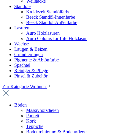
Weißlacke
Standöle
Kreidezeit Standölfarbe
Beeck Standöl-Innenfarbe
Beeck Standöl-Außenfarbe
Lasuren
Auro Holzlasuren
Auro Colours for Life Holzlasur
Wachse
Laugen & Beizen
Grundierungen
Pigmente & Abtönfarbe
Spachtel
Reiniger & Pflege
Pinsel & Zubehör
Zur Kategorie Wohnen
Böden
Massivholzdielen
Parkett
Kork
Teppiche
Bodenreinigung & Bodenpflege