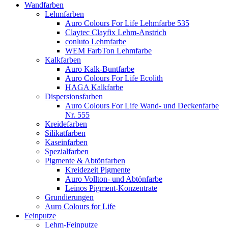
Wandfarben
Lehmfarben
Auro Colours For Life Lehmfarbe 535
Claytec Clayfix Lehm-Anstrich
conluto Lehmfarbe
WEM FarbTon Lehmfarbe
Kalkfarben
Auro Kalk-Buntfarbe
Auro Colours For Life Ecolith
HAGA Kalkfarbe
Dispersionsfarben
Auro Colours For Life Wand- und Deckenfarbe
Nr. 555
Kreidefarben
Silikatfarben
Kaseinfarben
Spezialfarben
Pigmente & Abtönfarben
Kreidezeit Pigmente
Auro Vollton- und Abtönfarbe
Leinos Pigment-Konzentrate
Grundierungen
Auro Colours for Life
Feinputze
Lehm-Feinputze