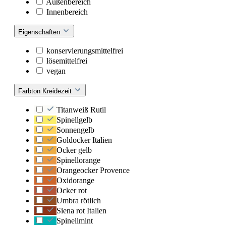
Außenbereich
Innenbereich
Eigenschaften
konservierungsmittelfrei
lösemittelfrei
vegan
Farbton Kreidezeit
Titanweiß Rutil
Spinellgelb
Sonnengelb
Goldocker Italien
Ocker gelb
Spinellorange
Orangeocker Provence
Oxidorange
Ocker rot
Umbra rötlich
Siena rot Italien
Spinellmint