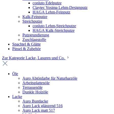
conluto Edelputze
Claytec Yosima Lehm-Designputz
HAGA Lehm-Feinputz
Kalk-Feinputze
Streichputze
conluto Lehm-Streichputze
HAGA Kalk-Streichputze
Putzgrundierung
Zuschlagstoffe
Spachtel & Glätte
Pinsel & Zubehör
Zur Kategorie Lacke, Lasuren und Co.
Öle
Auro Abtönfarbe für Naturharzöle
Arbeitsplattenöle
Terrassenöle
Dunkle Holzöle
Lacke
Auro Buntlacke
Auro Lack glänzend 516
Auro Lack matt 517