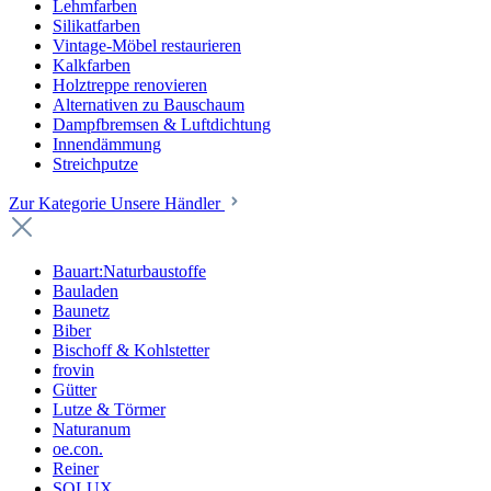
Lehmfarben
Silikatfarben
Vintage-Möbel restaurieren
Kalkfarben
Holztreppe renovieren
Alternativen zu Bauschaum
Dampfbremsen & Luftdichtung
Innendämmung
Streichputze
Zur Kategorie Unsere Händler
Bauart:Naturbaustoffe
Bauladen
Baunetz
Biber
Bischoff & Kohlstetter
frovin
Gütter
Lutze & Törmer
Naturanum
oe.con.
Reiner
SOLUX