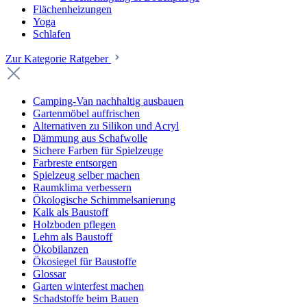
Flächenheizungen
Yoga
Schlafen
Zur Kategorie Ratgeber
Camping-Van nachhaltig ausbauen
Gartenmöbel auffrischen
Alternativen zu Silikon und Acryl
Dämmung aus Schafwolle
Sichere Farben für Spielzeuge
Farbreste entsorgen
Spielzeug selber machen
Raumklima verbessern
Ökologische Schimmelsanierung
Kalk als Baustoff
Holzboden pflegen
Lehm als Baustoff
Ökobilanzen
Ökosiegel für Baustoffe
Glossar
Garten winterfest machen
Schadstoffe beim Bauen