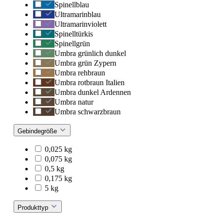
Spinellblau
Ultramarinblau
Ultramarinviolett
Spinelltürkis
Spinellgrün
Umbra grünlich dunkel
Umbra grün Zypern
Umbra rehbraun
Umbra rotbraun Italien
Umbra dunkel Ardennen
Umbra natur
Umbra schwarzbraun
Gebindegröße
0,025 kg
0,075 kg
0,5 kg
0,175 kg
5 kg
Produkttyp