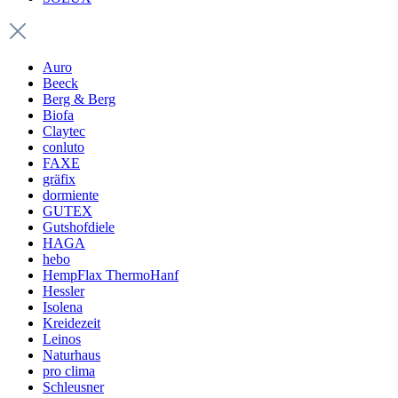
Auro
Beeck
Berg & Berg
Biofa
Claytec
conluto
FAXE
gräfix
dormiente
GUTEX
Gutshofdiele
HAGA
hebo
HempFlax ThermoHanf
Hessler
Isolena
Kreidezeit
Leinos
Naturhaus
pro clima
Schleusner