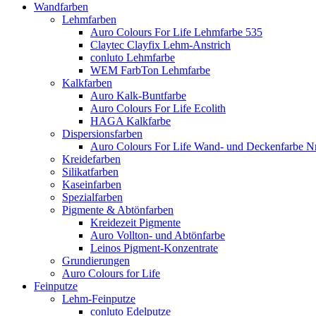
Wandfarben
Lehmfarben
Auro Colours For Life Lehmfarbe 535
Claytec Clayfix Lehm-Anstrich
conluto Lehmfarbe
WEM FarbTon Lehmfarbe
Kalkfarben
Auro Kalk-Buntfarbe
Auro Colours For Life Ecolith
HAGA Kalkfarbe
Dispersionsfarben
Auro Colours For Life Wand- und Deckenfarbe Nr
Kreidefarben
Silikatfarben
Kaseinfarben
Spezialfarben
Pigmente & Abtönfarben
Kreidezeit Pigmente
Auro Vollton- und Abtönfarbe
Leinos Pigment-Konzentrate
Grundierungen
Auro Colours for Life
Feinputze
Lehm-Feinputze
conluto Edelputze