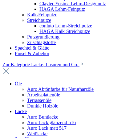
Claytec Yosima Lehm-Designputz
HAGA Lehm-Feinputz
Kalk-Feinputze
Streichputze
conluto Lehm-Streichputze
HAGA Kalk-Streichputze
Putzgrundierung
Zuschlagstoffe
Spachtel & Glätte
Pinsel & Zubehör
Zur Kategorie Lacke, Lasuren und Co.
Öle
Auro Abtönfarbe für Naturharzöle
Arbeitsplattenöle
Terrassenöle
Dunkle Holzöle
Lacke
Auro Buntlacke
Auro Lack glänzend 516
Auro Lack matt 517
Weißlacke