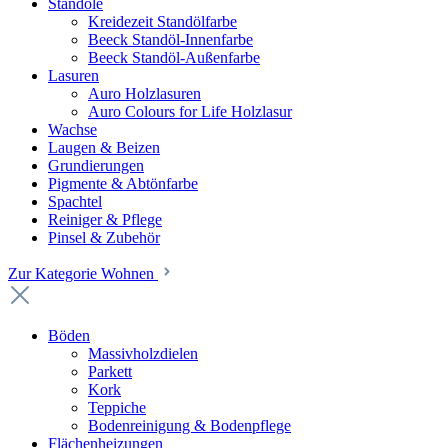
Standöle
Kreidezeit Standölfarbe
Beeck Standöl-Innenfarbe
Beeck Standöl-Außenfarbe
Lasuren
Auro Holzlasuren
Auro Colours for Life Holzlasur
Wachse
Laugen & Beizen
Grundierungen
Pigmente & Abtönfarbe
Spachtel
Reiniger & Pflege
Pinsel & Zubehör
Zur Kategorie Wohnen
Böden
Massivholzdielen
Parkett
Kork
Teppiche
Bodenreinigung & Bodenpflege
Flächenheizungen