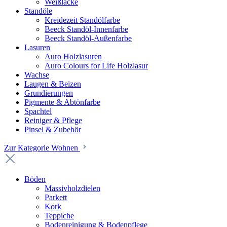
Weißlacke
Standöle
Kreidezeit Standölfarbe
Beeck Standöl-Innenfarbe
Beeck Standöl-Außenfarbe
Lasuren
Auro Holzlasuren
Auro Colours for Life Holzlasur
Wachse
Laugen & Beizen
Grundierungen
Pigmente & Abtönfarbe
Spachtel
Reiniger & Pflege
Pinsel & Zubehör
Zur Kategorie Wohnen
Böden
Massivholzdielen
Parkett
Kork
Teppiche
Bodenreinigung & Bodenpflege