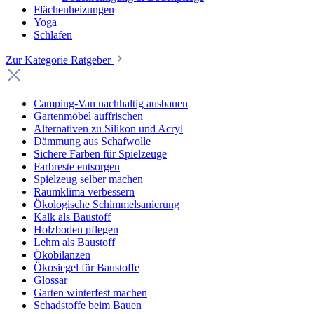
Flächenheizungen
Yoga
Schlafen
Zur Kategorie Ratgeber
Camping-Van nachhaltig ausbauen
Gartenmöbel auffrischen
Alternativen zu Silikon und Acryl
Dämmung aus Schafwolle
Sichere Farben für Spielzeuge
Farbreste entsorgen
Spielzeug selber machen
Raumklima verbessern
Ökologische Schimmelsanierung
Kalk als Baustoff
Holzboden pflegen
Lehm als Baustoff
Ökobilanzen
Ökosiegel für Baustoffe
Glossar
Garten winterfest machen
Schadstoffe beim Bauen