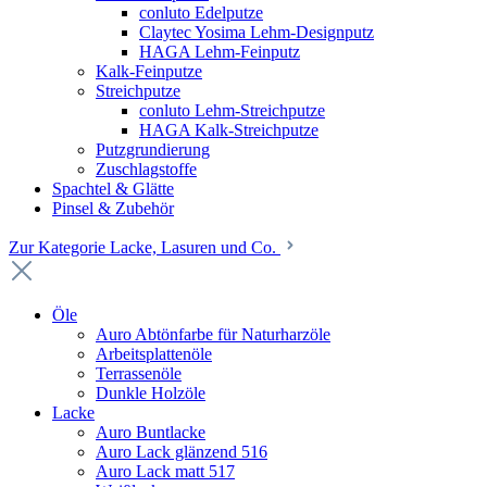
conluto Edelputze
Claytec Yosima Lehm-Designputz
HAGA Lehm-Feinputz
Kalk-Feinputze
Streichputze
conluto Lehm-Streichputze
HAGA Kalk-Streichputze
Putzgrundierung
Zuschlagstoffe
Spachtel & Glätte
Pinsel & Zubehör
Zur Kategorie Lacke, Lasuren und Co.
Öle
Auro Abtönfarbe für Naturharzöle
Arbeitsplattenöle
Terrassenöle
Dunkle Holzöle
Lacke
Auro Buntlacke
Auro Lack glänzend 516
Auro Lack matt 517