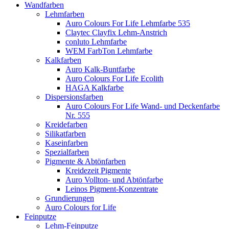
Wandfarben
Lehmfarben
Auro Colours For Life Lehmfarbe 535
Claytec Clayfix Lehm-Anstrich
conluto Lehmfarbe
WEM FarbTon Lehmfarbe
Kalkfarben
Auro Kalk-Buntfarbe
Auro Colours For Life Ecolith
HAGA Kalkfarbe
Dispersionsfarben
Auro Colours For Life Wand- und Deckenfarbe
Nr. 555
Kreidefarben
Silikatfarben
Kaseinfarben
Spezialfarben
Pigmente & Abtönfarben
Kreidezeit Pigmente
Auro Vollton- und Abtönfarbe
Leinos Pigment-Konzentrate
Grundierungen
Auro Colours for Life
Feinputze
Lehm-Feinputze