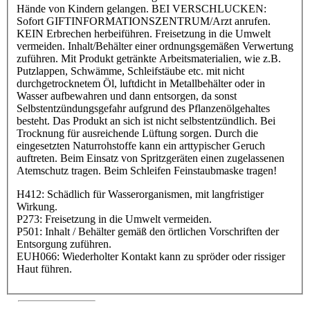
Hände von Kindern gelangen. BEI VERSCHLUCKEN:
Sofort GIFTINFORMATIONSZENTRUM/Arzt anrufen.
KEIN Erbrechen herbeiführen. Freisetzung in die Umwelt
vermeiden. Inhalt/Behälter einer ordnungsgemäßen Verwertung
zuführen. Mit Produkt getränkte Arbeitsmaterialien, wie z.B.
Putzlappen, Schwämme, Schleifstäube etc. mit nicht
durchgetrocknetem Öl, luftdicht in Metallbehälter oder in
Wasser aufbewahren und dann entsorgen, da sonst
Selbstentzündungsgefahr aufgrund des Pflanzenölgehaltes
besteht. Das Produkt an sich ist nicht selbstentzündlich. Bei
Trocknung für ausreichende Lüftung sorgen. Durch die
eingesetzten Naturrohstoffe kann ein arttypischer Geruch
auftreten. Beim Einsatz von Spritzgeräten einen zugelassenen
Atemschutz tragen. Beim Schleifen Feinstaubmaske tragen!
H412: Schädlich für Wasserorganismen, mit langfristiger
Wirkung.
P273: Freisetzung in die Umwelt vermeiden.
P501: Inhalt / Behälter gemäß den örtlichen Vorschriften der
Entsorgung zuführen.
EUH066: Wiederholter Kontakt kann zu spröder oder rissiger
Haut führen.