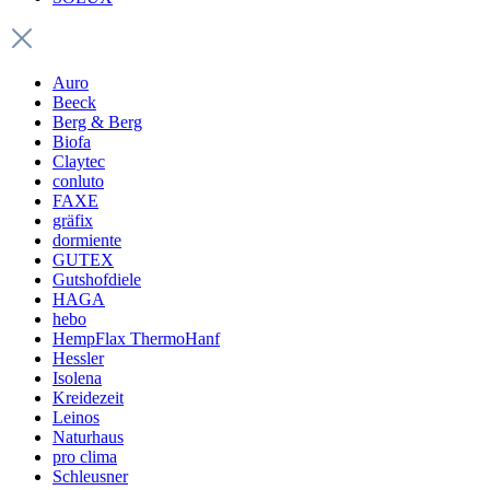
Auro
Beeck
Berg & Berg
Biofa
Claytec
conluto
FAXE
gräfix
dormiente
GUTEX
Gutshofdiele
HAGA
hebo
HempFlax ThermoHanf
Hessler
Isolena
Kreidezeit
Leinos
Naturhaus
pro clima
Schleusner