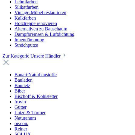
Lehmfarben
Silikatfarben
Vintage-Möbel restaurieren
Kalkfarben
Holztreppe renovieren
Alternativen zu Bauschaum
Dampfbremsen & Luftdichtung
Innendämmung
Streichputze
Zur Kategorie Unsere Händler
Bauart:Naturbaustoffe
Bauladen
Baunetz
Biber
Bischoff & Kohlstetter
frovin
Gütter
Lutze & Törmer
Naturanum
oe.con.
Reiner
SOLUX