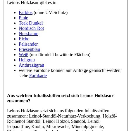
Leinos Holzlasur gibt es in
Farblos
(ohne UV-Schutz)
Pinie
Teak Dunkel
Nordisch-Rot
Nussbaum
Eiche
Palisander
Friesenblau
Weiß
(nur für nicht bewitterte Flächen)
Hellgrau
Anthrazitgrau
weitere Farbtöne können auf Anfrage gemischt werden,
siehe
Farbkarte
Aus welchen Inhaltsstoffen setzt sich Leinos Holzlasur
zusammen?
Leinos Holzlasur setzt sich aus folgenden Inhaltsstoffen
zusammen: Leinol-Standöl-Naturharz-Verkochung, Holzöl-
Ricinenöl-Standöl, Leinöl-Holzöl, Standöl, Leinöl,
Isoparaffine, Kaolin, Mikrowachs, Mineralpigmente,