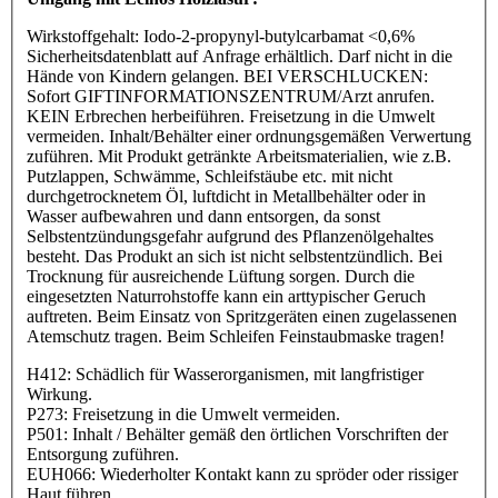
Wirkstoffgehalt: Iodo-2-propynyl-butylcarbamat <0,6%
Sicherheitsdatenblatt auf Anfrage erhältlich. Darf nicht in die
Hände von Kindern gelangen. BEI VERSCHLUCKEN:
Sofort GIFTINFORMATIONSZENTRUM/Arzt anrufen.
KEIN Erbrechen herbeiführen. Freisetzung in die Umwelt
vermeiden. Inhalt/Behälter einer ordnungsgemäßen Verwertung
zuführen. Mit Produkt getränkte Arbeitsmaterialien, wie z.B.
Putzlappen, Schwämme, Schleifstäube etc. mit nicht
durchgetrocknetem Öl, luftdicht in Metallbehälter oder in
Wasser aufbewahren und dann entsorgen, da sonst
Selbstentzündungsgefahr aufgrund des Pflanzenölgehaltes
besteht. Das Produkt an sich ist nicht selbstentzündlich. Bei
Trocknung für ausreichende Lüftung sorgen. Durch die
eingesetzten Naturrohstoffe kann ein arttypischer Geruch
auftreten. Beim Einsatz von Spritzgeräten einen zugelassenen
Atemschutz tragen. Beim Schleifen Feinstaubmaske tragen!
H412: Schädlich für Wasserorganismen, mit langfristiger
Wirkung.
P273: Freisetzung in die Umwelt vermeiden.
P501: Inhalt / Behälter gemäß den örtlichen Vorschriften der
Entsorgung zuführen.
EUH066: Wiederholter Kontakt kann zu spröder oder rissiger
Haut führen.