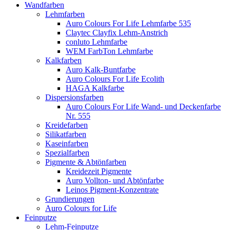
Wandfarben
Lehmfarben
Auro Colours For Life Lehmfarbe 535
Claytec Clayfix Lehm-Anstrich
conluto Lehmfarbe
WEM FarbTon Lehmfarbe
Kalkfarben
Auro Kalk-Buntfarbe
Auro Colours For Life Ecolith
HAGA Kalkfarbe
Dispersionsfarben
Auro Colours For Life Wand- und Deckenfarbe
Nr. 555
Kreidefarben
Silikatfarben
Kaseinfarben
Spezialfarben
Pigmente & Abtönfarben
Kreidezeit Pigmente
Auro Vollton- und Abtönfarbe
Leinos Pigment-Konzentrate
Grundierungen
Auro Colours for Life
Feinputze
Lehm-Feinputze