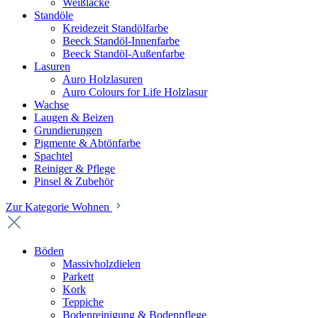
Weißlacke
Standöle
Kreidezeit Standölfarbe
Beeck Standöl-Innenfarbe
Beeck Standöl-Außenfarbe
Lasuren
Auro Holzlasuren
Auro Colours for Life Holzlasur
Wachse
Laugen & Beizen
Grundierungen
Pigmente & Abtönfarbe
Spachtel
Reiniger & Pflege
Pinsel & Zubehör
Zur Kategorie Wohnen
Böden
Massivholzdielen
Parkett
Kork
Teppiche
Bodenreinigung & Bodenpflege