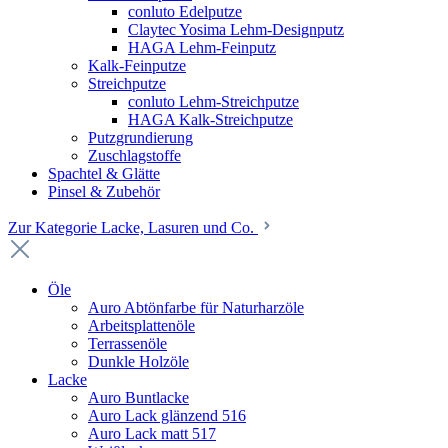
conluto Edelputze
Claytec Yosima Lehm-Designputz
HAGA Lehm-Feinputz
Kalk-Feinputze
Streichputze
conluto Lehm-Streichputze
HAGA Kalk-Streichputze
Putzgrundierung
Zuschlagstoffe
Spachtel & Glätte
Pinsel & Zubehör
Zur Kategorie Lacke, Lasuren und Co.
Öle
Auro Abtönfarbe für Naturharzöle
Arbeitsplattenöle
Terrassenöle
Dunkle Holzöle
Lacke
Auro Buntlacke
Auro Lack glänzend 516
Auro Lack matt 517