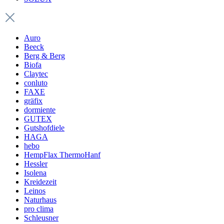
Auro
Beeck
Berg & Berg
Biofa
Claytec
conluto
FAXE
gräfix
dormiente
GUTEX
Gutshofdiele
HAGA
hebo
HempFlax ThermoHanf
Hessler
Isolena
Kreidezeit
Leinos
Naturhaus
pro clima
Schleusner