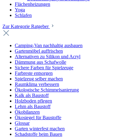
Flächenheizungen
Yoga
Schlafen
Zur Kategorie Ratgeber
Camping-Van nachhaltig ausbauen
Gartenmöbel auffrischen
Alternativen zu Silikon und Acryl
Dämmung aus Schafwolle
Sichere Farben für Spielzeuge
Farbreste entsorgen
Spielzeug selber machen
Raumklima verbessern
Ökologische Schimmelsanierung
Kalk als Baustoff
Holzboden pflegen
Lehm als Baustoff
Ökobilanzen
Ökosiegel für Baustoffe
Glossar
Garten winterfest machen
Schadstoffe beim Bauen