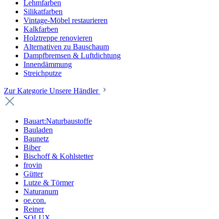
Lehmfarben
Silikatfarben
Vintage-Möbel restaurieren
Kalkfarben
Holztreppe renovieren
Alternativen zu Bauschaum
Dampfbremsen & Luftdichtung
Innendämmung
Streichputze
Zur Kategorie Unsere Händler
Bauart:Naturbaustoffe
Bauladen
Baunetz
Biber
Bischoff & Kohlstetter
frovin
Gütter
Lutze & Törmer
Naturanum
oe.con.
Reiner
SOLUX