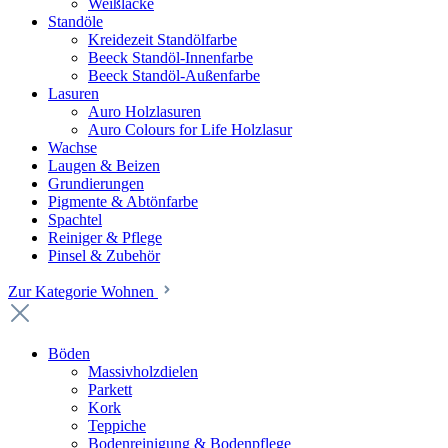
Weißlacke
Standöle
Kreidezeit Standölfarbe
Beeck Standöl-Innenfarbe
Beeck Standöl-Außenfarbe
Lasuren
Auro Holzlasuren
Auro Colours for Life Holzlasur
Wachse
Laugen & Beizen
Grundierungen
Pigmente & Abtönfarbe
Spachtel
Reiniger & Pflege
Pinsel & Zubehör
Zur Kategorie Wohnen
Böden
Massivholzdielen
Parkett
Kork
Teppiche
Bodenreinigung & Bodenpflege