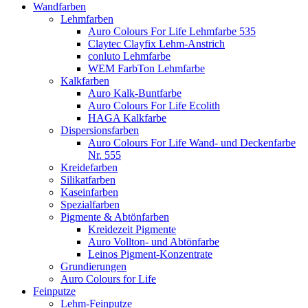
Wandfarben
Lehmfarben
Auro Colours For Life Lehmfarbe 535
Claytec Clayfix Lehm-Anstrich
conluto Lehmfarbe
WEM FarbTon Lehmfarbe
Kalkfarben
Auro Kalk-Buntfarbe
Auro Colours For Life Ecolith
HAGA Kalkfarbe
Dispersionsfarben
Auro Colours For Life Wand- und Deckenfarbe
Nr. 555
Kreidefarben
Silikatfarben
Kaseinfarben
Spezialfarben
Pigmente & Abtönfarben
Kreidezeit Pigmente
Auro Vollton- und Abtönfarbe
Leinos Pigment-Konzentrate
Grundierungen
Auro Colours for Life
Feinputze
Lehm-Feinputze