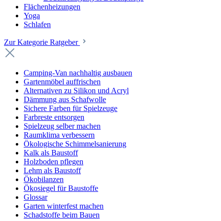
Flächenheizungen
Yoga
Schlafen
Zur Kategorie Ratgeber
Camping-Van nachhaltig ausbauen
Gartenmöbel auffrischen
Alternativen zu Silikon und Acryl
Dämmung aus Schafwolle
Sichere Farben für Spielzeuge
Farbreste entsorgen
Spielzeug selber machen
Raumklima verbessern
Ökologische Schimmelsanierung
Kalk als Baustoff
Holzboden pflegen
Lehm als Baustoff
Ökobilanzen
Ökosiegel für Baustoffe
Glossar
Garten winterfest machen
Schadstoffe beim Bauen