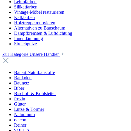
Lehmfarben
Silikatfarben
Vintage-Möbel restaurieren
Kalkfarben
Holztreppe renovieren
Alternativen zu Bauschaum
Dampfbremsen & Luftdichtung
Innendämmung
Streichputze
Zur Kategorie Unsere Händler
Bauart:Naturbaustoffe
Bauladen
Baunetz
Biber
Bischoff & Kohlstetter
frovin
Gütter
Lutze & Törmer
Naturanum
oe.con.
Reiner
SOLUX