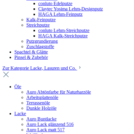
conluto Edelputze
Claytec Yosima Lehm-Designputz
HAGA Lehm-Feinputz
Kalk-Feinputze
Streichputze
conluto Lehm-Streichputze
HAGA Kalk-Streichputze
Putzgrundierung
Zuschlagstoffe
Spachtel & Glätte
Pinsel & Zubehör
Zur Kategorie Lacke, Lasuren und Co.
Öle
Auro Abtönfarbe für Naturharzöle
Arbeitsplattenöle
Terrassenöle
Dunkle Holzöle
Lacke
Auro Buntlacke
Auro Lack glänzend 516
Auro Lack matt 517