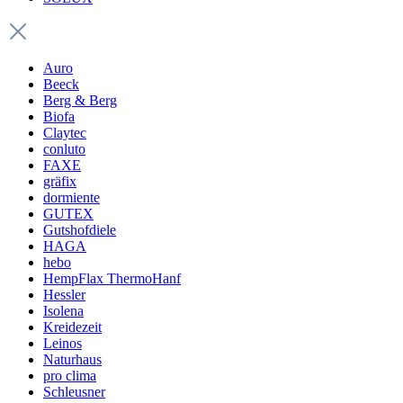
Auro
Beeck
Berg & Berg
Biofa
Claytec
conluto
FAXE
gräfix
dormiente
GUTEX
Gutshofdiele
HAGA
hebo
HempFlax ThermoHanf
Hessler
Isolena
Kreidezeit
Leinos
Naturhaus
pro clima
Schleusner