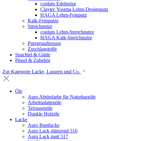
conluto Edelputze
Claytec Yosima Lehm-Designputz
HAGA Lehm-Feinputz
Kalk-Feinputze
Streichputze
conluto Lehm-Streichputze
HAGA Kalk-Streichputze
Putzgrundierung
Zuschlagstoffe
Spachtel & Glätte
Pinsel & Zubehör
Zur Kategorie Lacke, Lasuren und Co.
Öle
Auro Abtönfarbe für Naturharzöle
Arbeitsplattenöle
Terrassenöle
Dunkle Holzöle
Lacke
Auro Buntlacke
Auro Lack glänzend 516
Auro Lack matt 517