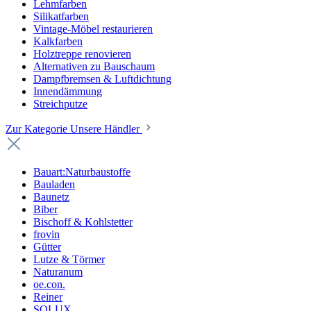
Lehmfarben
Silikatfarben
Vintage-Möbel restaurieren
Kalkfarben
Holztreppe renovieren
Alternativen zu Bauschaum
Dampfbremsen & Luftdichtung
Innendämmung
Streichputze
Zur Kategorie Unsere Händler
Bauart:Naturbaustoffe
Bauladen
Baunetz
Biber
Bischoff & Kohlstetter
frovin
Gütter
Lutze & Törmer
Naturanum
oe.con.
Reiner
SOLUX