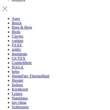
Auro
Beeck
Berg & Berg
Biofa
Claytec
conluto
FAXE
gräfix
dormiente
GUTEX
Gutshofdiele
HAGA
hebo
HempFlax ThermoHanf
Hessler
Isolena
Kreidezeit
Leinos
Naturhaus
pro clima
Schleusner