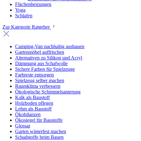
Flächenheizungen
Yoga
Schlafen
Zur Kategorie Ratgeber
Camping-Van nachhaltig ausbauen
Gartenmöbel auffrischen
Alternativen zu Silikon und Acryl
Dämmung aus Schafwolle
Sichere Farben für Spielzeuge
Farbreste entsorgen
Spielzeug selber machen
Raumklima verbessern
Ökologische Schimmelsanierung
Kalk als Baustoff
Holzboden pflegen
Lehm als Baustoff
Ökobilanzen
Ökosiegel für Baustoffe
Glossar
Garten winterfest machen
Schadstoffe beim Bauen