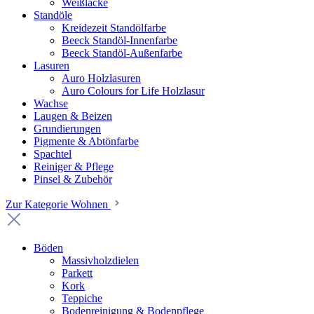
Weißlacke
Standöle
Kreidezeit Standölfarbe
Beeck Standöl-Innenfarbe
Beeck Standöl-Außenfarbe
Lasuren
Auro Holzlasuren
Auro Colours for Life Holzlasur
Wachse
Laugen & Beizen
Grundierungen
Pigmente & Abtönfarbe
Spachtel
Reiniger & Pflege
Pinsel & Zubehör
Zur Kategorie Wohnen
Böden
Massivholzdielen
Parkett
Kork
Teppiche
Bodenreinigung & Bodenpflege