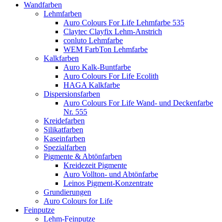
Wandfarben
Lehmfarben
Auro Colours For Life Lehmfarbe 535
Claytec Clayfix Lehm-Anstrich
conluto Lehmfarbe
WEM FarbTon Lehmfarbe
Kalkfarben
Auro Kalk-Buntfarbe
Auro Colours For Life Ecolith
HAGA Kalkfarbe
Dispersionsfarben
Auro Colours For Life Wand- und Deckenfarbe
Nr. 555
Kreidefarben
Silikatfarben
Kaseinfarben
Spezialfarben
Pigmente & Abtönfarben
Kreidezeit Pigmente
Auro Vollton- und Abtönfarbe
Leinos Pigment-Konzentrate
Grundierungen
Auro Colours for Life
Feinputze
Lehm-Feinputze