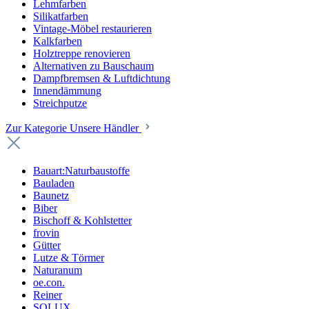
Lehmfarben
Silikatfarben
Vintage-Möbel restaurieren
Kalkfarben
Holztreppe renovieren
Alternativen zu Bauschaum
Dampfbremsen & Luftdichtung
Innendämmung
Streichputze
Zur Kategorie Unsere Händler
Bauart:Naturbaustoffe
Bauladen
Baunetz
Biber
Bischoff & Kohlstetter
frovin
Gütter
Lutze & Törmer
Naturanum
oe.con.
Reiner
SOLUX