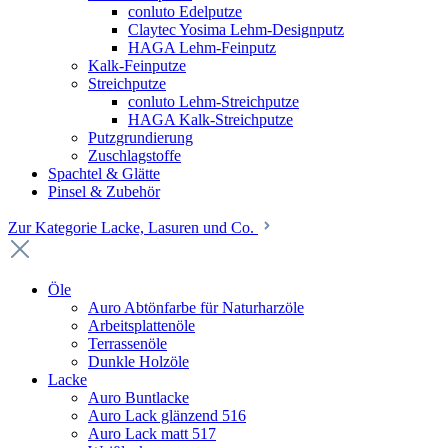
conluto Edelputze
Claytec Yosima Lehm-Designputz
HAGA Lehm-Feinputz
Kalk-Feinputze
Streichputze
conluto Lehm-Streichputze
HAGA Kalk-Streichputze
Putzgrundierung
Zuschlagstoffe
Spachtel & Glätte
Pinsel & Zubehör
Zur Kategorie Lacke, Lasuren und Co.
Öle
Auro Abtönfarbe für Naturharzöle
Arbeitsplattenöle
Terrassenöle
Dunkle Holzöle
Lacke
Auro Buntlacke
Auro Lack glänzend 516
Auro Lack matt 517