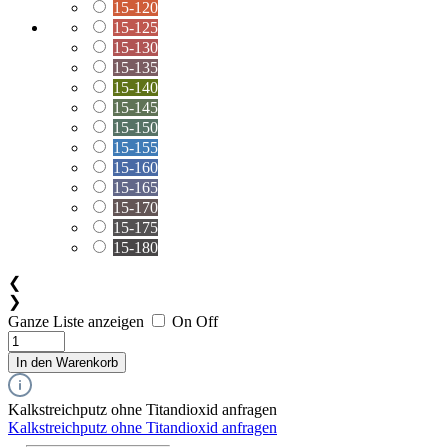
15-120
15-125
15-130
15-135
15-140
15-145
15-150
15-155
15-160
15-165
15-170
15-175
15-180
❮
❯
Ganze Liste anzeigen
On
Off
In den Warenkorb
Kalkstreichputz ohne Titandioxid anfragen
Kalkstreichputz ohne Titandioxid anfragen