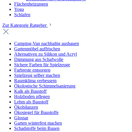
Flächenheizungen
Yoga
Schlafen
Zur Kategorie Ratgeber
Camping-Van nachhaltig ausbauen
Gartenmöbel auffrischen
Alternativen zu Silikon und Acryl
Dämmung aus Schafwolle
Sichere Farben für Spielzeuge
Farbreste entsorgen
Spielzeug selber machen
Raumklima verbessern
Ökologische Schimmelsanierung
Kalk als Baustoff
Holzboden pflegen
Lehm als Baustoff
Ökobilanzen
Ökosiegel für Baustoffe
Glossar
Garten winterfest machen
Schadstoffe beim Bauen