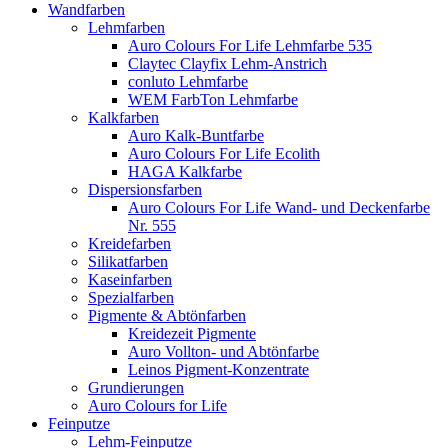
Wandfarben
Lehmfarben
Auro Colours For Life Lehmfarbe 535
Claytec Clayfix Lehm-Anstrich
conluto Lehmfarbe
WEM FarbTon Lehmfarbe
Kalkfarben
Auro Kalk-Buntfarbe
Auro Colours For Life Ecolith
HAGA Kalkfarbe
Dispersionsfarben
Auro Colours For Life Wand- und Deckenfarbe
Nr. 555
Kreidefarben
Silikatfarben
Kaseinfarben
Spezialfarben
Pigmente & Abtönfarben
Kreidezeit Pigmente
Auro Vollton- und Abtönfarbe
Leinos Pigment-Konzentrate
Grundierungen
Auro Colours for Life
Feinputze
Lehm-Feinputze