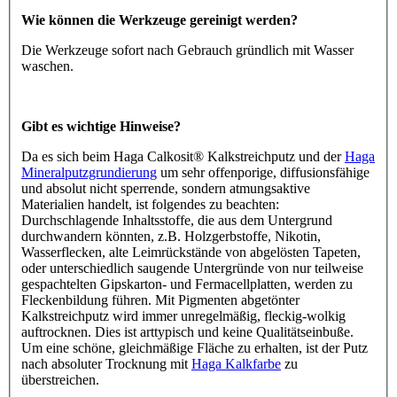
Wie können die Werkzeuge gereinigt werden?
Die Werkzeuge sofort nach Gebrauch gründlich mit Wasser
waschen.
Gibt es wichtige Hinweise?
Da es sich beim Haga Calkosit® Kalkstreichputz und der
Haga
Mineralputzgrundierung
um sehr offenporige, diffusionsfähige
und absolut nicht sperrende, sondern atmungsaktive
Materialien handelt, ist folgendes zu beachten:
Durchschlagende Inhaltsstoffe, die aus dem Untergrund
durchwandern könnten, z.B. Holzgerbstoffe, Nikotin,
Wasserflecken, alte Leimrückstände von abgelösten Tapeten,
oder unterschiedlich saugende Untergründe von nur teilweise
gespachtelten Gipskarton- und Fermacellplatten, werden zu
Fleckenbildung führen. Mit Pigmenten abgetönter
Kalkstreichputz wird immer unregelmäßig, fleckig-wolkig
auftrocknen. Dies ist arttypisch und keine Qualitätseinbuße.
Um eine schöne, gleichmäßige Fläche zu erhalten, ist der Putz
nach absoluter Trocknung mit
Haga Kalkfarbe
zu
überstreichen.