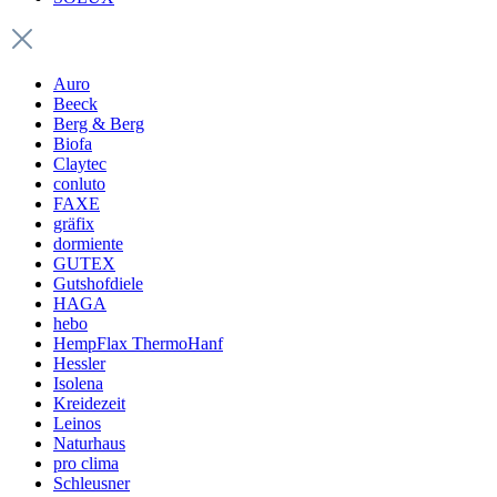
Auro
Beeck
Berg & Berg
Biofa
Claytec
conluto
FAXE
gräfix
dormiente
GUTEX
Gutshofdiele
HAGA
hebo
HempFlax ThermoHanf
Hessler
Isolena
Kreidezeit
Leinos
Naturhaus
pro clima
Schleusner