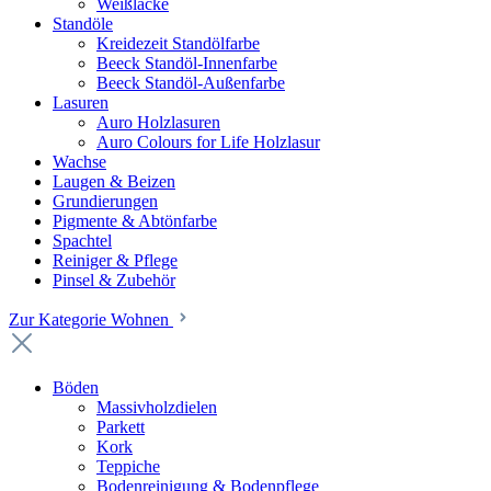
Weißlacke
Standöle
Kreidezeit Standölfarbe
Beeck Standöl-Innenfarbe
Beeck Standöl-Außenfarbe
Lasuren
Auro Holzlasuren
Auro Colours for Life Holzlasur
Wachse
Laugen & Beizen
Grundierungen
Pigmente & Abtönfarbe
Spachtel
Reiniger & Pflege
Pinsel & Zubehör
Zur Kategorie Wohnen
Böden
Massivholzdielen
Parkett
Kork
Teppiche
Bodenreinigung & Bodenpflege