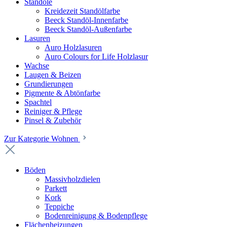
Standöle
Kreidezeit Standölfarbe
Beeck Standöl-Innenfarbe
Beeck Standöl-Außenfarbe
Lasuren
Auro Holzlasuren
Auro Colours for Life Holzlasur
Wachse
Laugen & Beizen
Grundierungen
Pigmente & Abtönfarbe
Spachtel
Reiniger & Pflege
Pinsel & Zubehör
Zur Kategorie Wohnen
Böden
Massivholzdielen
Parkett
Kork
Teppiche
Bodenreinigung & Bodenpflege
Flächenheizungen