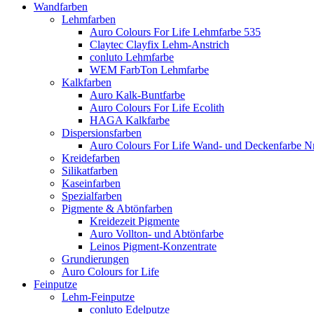
Wandfarben
Lehmfarben
Auro Colours For Life Lehmfarbe 535
Claytec Clayfix Lehm-Anstrich
conluto Lehmfarbe
WEM FarbTon Lehmfarbe
Kalkfarben
Auro Kalk-Buntfarbe
Auro Colours For Life Ecolith
HAGA Kalkfarbe
Dispersionsfarben
Auro Colours For Life Wand- und Deckenfarbe Nr
Kreidefarben
Silikatfarben
Kaseinfarben
Spezialfarben
Pigmente & Abtönfarben
Kreidezeit Pigmente
Auro Vollton- und Abtönfarbe
Leinos Pigment-Konzentrate
Grundierungen
Auro Colours for Life
Feinputze
Lehm-Feinputze
conluto Edelputze