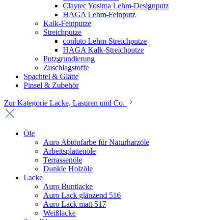
Claytec Yosima Lehm-Designputz
HAGA Lehm-Feinputz
Kalk-Feinputze
Streichputze
conluto Lehm-Streichputze
HAGA Kalk-Streichputze
Putzgrundierung
Zuschlagstoffe
Spachtel & Glätte
Pinsel & Zubehör
Zur Kategorie Lacke, Lasuren und Co.
Öle
Auro Abtönfarbe für Naturharzöle
Arbeitsplattenöle
Terrassenöle
Dunkle Holzöle
Lacke
Auro Buntlacke
Auro Lack glänzend 516
Auro Lack matt 517
Weißlacke