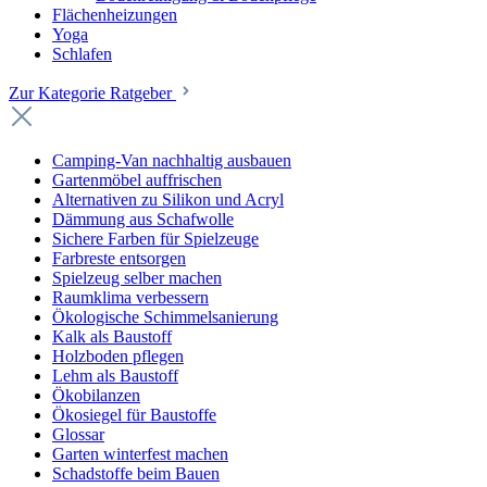
Flächenheizungen
Yoga
Schlafen
Zur Kategorie Ratgeber
Camping-Van nachhaltig ausbauen
Gartenmöbel auffrischen
Alternativen zu Silikon und Acryl
Dämmung aus Schafwolle
Sichere Farben für Spielzeuge
Farbreste entsorgen
Spielzeug selber machen
Raumklima verbessern
Ökologische Schimmelsanierung
Kalk als Baustoff
Holzboden pflegen
Lehm als Baustoff
Ökobilanzen
Ökosiegel für Baustoffe
Glossar
Garten winterfest machen
Schadstoffe beim Bauen