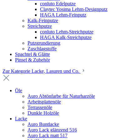
conluto Edelputze
Claytec Yosima Lehm-Designputz
HAGA Lehm-Feinputz
Kalk-Feinputze
Streichputze
conluto Lehm-Streichputze
HAGA Kalk-Streichputze
Putzgrundierung
Zuschlagstoffe
Spachtel & Glätte
Pinsel & Zubehör
Zur Kategorie Lacke, Lasuren und Co.
Öle
Auro Abtönfarbe für Naturharzöle
Arbeitsplattenöle
Terrassenöle
Dunkle Holzöle
Lacke
Auro Buntlacke
Auro Lack glänzend 516
Auro Lack matt 517