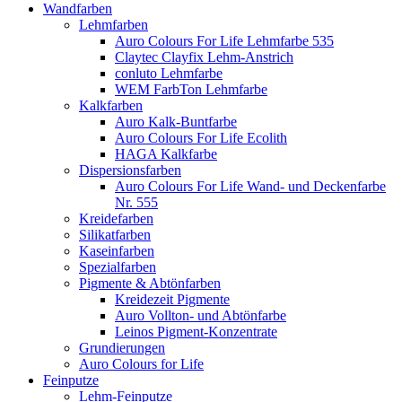
Wandfarben
Lehmfarben
Auro Colours For Life Lehmfarbe 535
Claytec Clayfix Lehm-Anstrich
conluto Lehmfarbe
WEM FarbTon Lehmfarbe
Kalkfarben
Auro Kalk-Buntfarbe
Auro Colours For Life Ecolith
HAGA Kalkfarbe
Dispersionsfarben
Auro Colours For Life Wand- und Deckenfarbe
Nr. 555
Kreidefarben
Silikatfarben
Kaseinfarben
Spezialfarben
Pigmente & Abtönfarben
Kreidezeit Pigmente
Auro Vollton- und Abtönfarbe
Leinos Pigment-Konzentrate
Grundierungen
Auro Colours for Life
Feinputze
Lehm-Feinputze