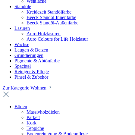
Weißlacke
Standöle
Kreidezeit Standölfarbe
Beeck Standöl-Innenfarbe
Beeck Standöl-Außenfarbe
Lasuren
Auro Holzlasuren
Auro Colours for Life Holzlasur
Wachse
Laugen & Beizen
Grundierungen
Pigmente & Abtönfarbe
Spachtel
Reiniger & Pflege
Pinsel & Zubehör
Zur Kategorie Wohnen
Böden
Massivholzdielen
Parkett
Kork
Teppiche
Bodenreinigung & Bodenpflege