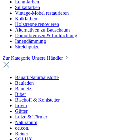
Lehmfarben
Silikatfarben
Vintage-Möbel restaurieren
Kalkfarben
Holztreppe renovieren
Alternativen zu Bauschaum
Dampfbremsen & Luftdichtung
Innendämmung
Streichputze
Zur Kategorie Unsere Händler
Bauart:Naturbaustoffe
Bauladen
Baunetz
Biber
Bischoff & Kohlstetter
frovin
Gütter
Lutze & Törmer
Naturanum
oe.con.
Reiner
SOLUX