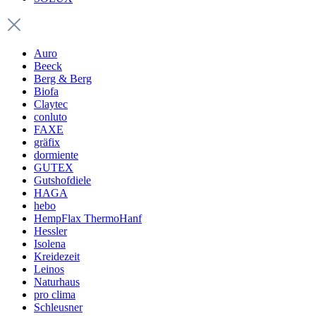
Auro
Beeck
Berg & Berg
Biofa
Claytec
conluto
FAXE
gräfix
dormiente
GUTEX
Gutshofdiele
HAGA
hebo
HempFlax ThermoHanf
Hessler
Isolena
Kreidezeit
Leinos
Naturhaus
pro clima
Schleusner