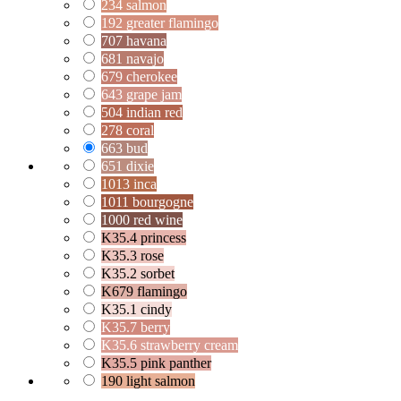
234 salmon
192 greater flamingo
707 havana
681 navajo
679 cherokee
643 grape jam
504 indian red
278 coral
663 bud
651 dixie
1013 inca
1011 bourgogne
1000 red wine
K35.4 princess
K35.3 rose
K35.2 sorbet
K679 flamingo
K35.1 cindy
K35.7 berry
K35.6 strawberry cream
K35.5 pink panther
190 light salmon