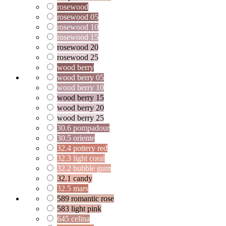
rosewood
rosewood 05
rosewood 10
rosewood 15
rosewood 20
rosewood 25
wood berry
wood berry 05
wood berry 10
wood berry 15
wood berry 20
wood berry 25
30.6 pompadour
30.5 oriente
32.4 pottery red
32.3 light coral
32.2 bubble gum
32.1 candy
32.5 mars
589 romantic rose
583 light pink
645 celina