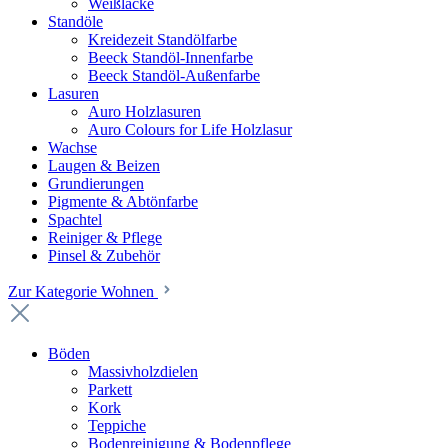
Weißlacke
Standöle
Kreidezeit Standölfarbe
Beeck Standöl-Innenfarbe
Beeck Standöl-Außenfarbe
Lasuren
Auro Holzlasuren
Auro Colours for Life Holzlasur
Wachse
Laugen & Beizen
Grundierungen
Pigmente & Abtönfarbe
Spachtel
Reiniger & Pflege
Pinsel & Zubehör
Zur Kategorie Wohnen
Böden
Massivholzdielen
Parkett
Kork
Teppiche
Bodenreinigung & Bodenpflege