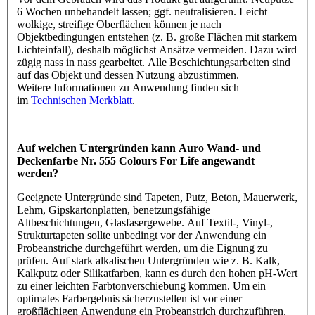
6 Wochen unbehandelt lassen; ggf. neutralisieren. Leicht
wolkige, streifige Oberflächen können je nach
Objektbedingungen entstehen (z. B. große Flächen mit starkem
Lichteinfall), deshalb möglichst Ansätze vermeiden. Dazu wird
zügig nass in nass gearbeitet. Alle Beschichtungsarbeiten sind
auf das Objekt und dessen Nutzung abzustimmen.
Weitere Informationen zu Anwendung finden sich
im
Technischen Merkblatt
.
Auf welchen Untergründen kann Auro Wand- und
Deckenfarbe Nr. 555 Colours For Life angewandt
werden?
Geeignete Untergründe sind Tapeten, Putz, Beton, Mauerwerk,
Lehm, Gipskartonplatten, benetzungsfähige
Altbeschichtungen, Glasfasergewebe. Auf Textil-, Vinyl-,
Strukturtapeten sollte unbedingt vor der Anwendung ein
Probeanstriche durchgeführt werden, um die Eignung zu
prüfen. Auf stark alkalischen Untergründen wie z. B. Kalk,
Kalkputz oder Silikatfarben, kann es durch den hohen pH-Wert
zu einer leichten Farbtonverschiebung kommen. Um ein
optimales Farbergebnis sicherzustellen ist vor einer
großflächigen Anwendung ein Probeanstrich durchzuführen.