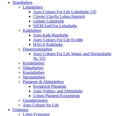
Wandfarben
Lehmfarben
Auro Colours For Life Lehmfarbe 535
Claytec Clayfix Lehm-Anstrich
conluto Lehmfarbe
WEM FarbTon Lehmfarbe
Kalkfarben
Auro Kalk-Buntfarbe
Auro Colours For Life Ecolith
HAGA Kalkfarbe
Dispersionsfarben
Auro Colours For Life Wand- und Deckenfarbe
Nr. 555
Kreidefarben
Silikatfarben
Kaseinfarben
Spezialfarben
Pigmente & Abtönfarben
Kreidezeit Pigmente
Auro Vollton- und Abtönfarbe
Leinos Pigment-Konzentrate
Grundierungen
Auro Colours for Life
Feinputze
Lehm-Feinputze