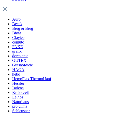
Auro
Beeck
Berg & Berg
Biofa
Claytec
conluto
FAXE
gräfix
dormiente
GUTEX
Gutshofdiele
HAGA
hebo
HempFlax ThermoHanf
Hessler
Isolena
Kreidezeit
Leinos
Naturhaus
pro clima
Schleusner