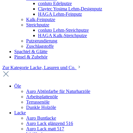
conluto Edelputze
Claytec Yosima Lehm-Designputz
HAGA Lehm-Feinputz
Kalk-Feinputze
Streichputze
conluto Lehm-Streichputze
HAGA Kalk-Streichputze
Putzgrundierung
Zuschlagstoffe
Spachtel & Glätte
Pinsel & Zubehör
Zur Kategorie Lacke, Lasuren und Co.
Öle
Auro Abtönfarbe für Naturharzöle
Arbeitsplattenöle
Terrassenöle
Dunkle Holzöle
Lacke
Auro Buntlacke
Auro Lack glänzend 516
Auro Lack matt 517