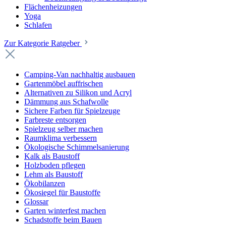
Flächenheizungen
Yoga
Schlafen
Zur Kategorie Ratgeber
Camping-Van nachhaltig ausbauen
Gartenmöbel auffrischen
Alternativen zu Silikon und Acryl
Dämmung aus Schafwolle
Sichere Farben für Spielzeuge
Farbreste entsorgen
Spielzeug selber machen
Raumklima verbessern
Ökologische Schimmelsanierung
Kalk als Baustoff
Holzboden pflegen
Lehm als Baustoff
Ökobilanzen
Ökosiegel für Baustoffe
Glossar
Garten winterfest machen
Schadstoffe beim Bauen