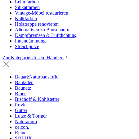
Lehmfarben
Silikatfarben
Vintage-Möbel restaurieren
Kalkfarben
Holztreppe renovieren
Alternativen zu Bauschaum
Dampfbremsen & Luftdichtung
Innendämmung
Streichputze
Zur Kategorie Unsere Händler
Bauart:Naturbaustoffe
Bauladen
Baunetz
Biber
Bischoff & Kohlstetter
frovin
Gütter
Lutze & Törmer
Naturanum
oe.con.
Reiner
SOLUX