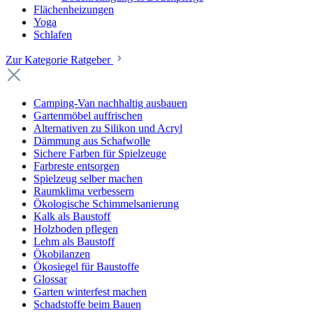
Flächenheizungen
Yoga
Schlafen
Zur Kategorie Ratgeber
Camping-Van nachhaltig ausbauen
Gartenmöbel auffrischen
Alternativen zu Silikon und Acryl
Dämmung aus Schafwolle
Sichere Farben für Spielzeuge
Farbreste entsorgen
Spielzeug selber machen
Raumklima verbessern
Ökologische Schimmelsanierung
Kalk als Baustoff
Holzboden pflegen
Lehm als Baustoff
Ökobilanzen
Ökosiegel für Baustoffe
Glossar
Garten winterfest machen
Schadstoffe beim Bauen