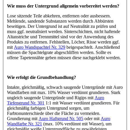
Wie muss der Untergrund allgemein vorbereitet werden?
Lose sitzende Teile abkehren, entfernen oder ausbessern.
Mehlende, sandende Substanzen werden durch Abbürsten
beseitigen. Der Untergrund ist auf Neutralität zu prüfen und
muss ggf. neutralisiert werden. Sinterschichten, nicht haftende
Altanstriche und Trennmittel sind vor der Anwendung des
Produkts zu entfernen. Fehlstellen, Löcher, Risse werden ggf.
mit
Auro Wandspachtel Nr. 329
beigespachtelt. Anschließend
müssen die Spachtelgrate abgeschliffen werden. Sollte es
offene Tapetennähte geben müssen diese nachgeklebt werden.
Wie erfolgt die Grundbehandlung?
Intakte, gleichmäßig, schwach saugende Untergründe mit Auro
Wandfarben mit max. 10% Wasser verdünnt grundieren. Stark
ungleich saugende Untergründe und Rigips mit
Auro
Tiefengrund Nr. 301
1:1 mit Wasser verdünnt grundieren. Für
gleichmäßig farbigen Untergrund sorgen, um
Farbtonunterschiede über die Fläche zu vermeiden.
Grundierung mit
Auro Haftgrund Nr. 505
oder mit
Auro
Wandfarbe Nr. 321
(max. 10% verdünnt mit Wasser), um
gleichmäßig weiße Untergrundfläche zu gewährleisten.