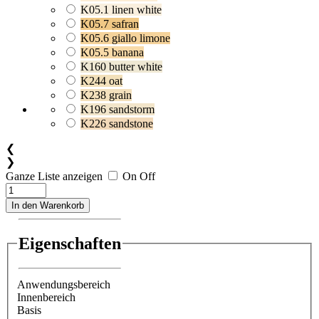
K05.1 linen white
K05.7 safran
K05.6 giallo limone
K05.5 banana
K160 butter white
K244 oat
K238 grain
K196 sandstorm
K226 sandstone
❮
❯
Ganze Liste anzeigen
On
Off
In den Warenkorb
Eigenschaften
Anwendungsbereich
Innenbereich
Basis