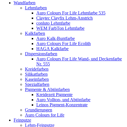
Wandfarben
Lehmfarben
Auro Colours For Life Lehmfarbe 535
Claytec Clayfix Lehm-Anstrich
conluto Lehmfarbe
WEM FarbTon Lehmfarbe
Kalkfarben
Auro Kalk-Buntfarbe
Auro Colours For Life Ecolith
HAGA Kalkfarbe
Dispersionsfarben
Auro Colours For Life Wand- und Deckenfarbe
Nr. 555
Kreidefarben
Silikatfarben
Kaseinfarben
Spezialfarben
Pigmente & Abtönfarben
Kreidezeit Pigmente
Auro Vollton- und Abtönfarbe
Leinos Pigment-Konzentrate
Grundierungen
Auro Colours for Life
Feinputze
Lehm-Feinputze