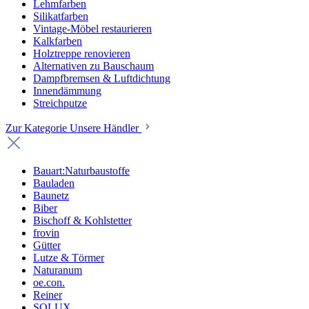
Lehmfarben
Silikatfarben
Vintage-Möbel restaurieren
Kalkfarben
Holztreppe renovieren
Alternativen zu Bauschaum
Dampfbremsen & Luftdichtung
Innendämmung
Streichputze
Zur Kategorie Unsere Händler
Bauart:Naturbaustoffe
Bauladen
Baunetz
Biber
Bischoff & Kohlstetter
frovin
Gütter
Lutze & Törmer
Naturanum
oe.con.
Reiner
SOLUX