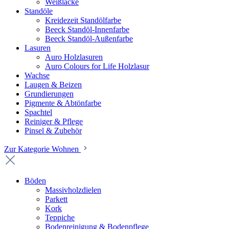
Weißlacke
Standöle
Kreidezeit Standölfarbe
Beeck Standöl-Innenfarbe
Beeck Standöl-Außenfarbe
Lasuren
Auro Holzlasuren
Auro Colours for Life Holzlasur
Wachse
Laugen & Beizen
Grundierungen
Pigmente & Abtönfarbe
Spachtel
Reiniger & Pflege
Pinsel & Zubehör
Zur Kategorie Wohnen
Böden
Massivholzdielen
Parkett
Kork
Teppiche
Bodenreinigung & Bodenpflege