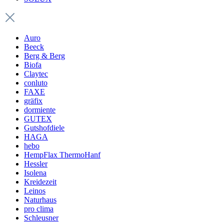
Auro
Beeck
Berg & Berg
Biofa
Claytec
conluto
FAXE
gräfix
dormiente
GUTEX
Gutshofdiele
HAGA
hebo
HempFlax ThermoHanf
Hessler
Isolena
Kreidezeit
Leinos
Naturhaus
pro clima
Schleusner