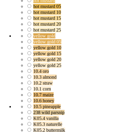
hot mustard
hot mustard 05
hot mustard 10
hot mustard 15
hot mustard 20
hot mustard 25
yellow gold
yellow gold 05
yellow gold 10
yellow gold 15
yellow gold 20
yellow gold 25
10.4 oro
10.3 almond
10.2 straw
10.1 corn
10.7 maize
10.6 honey
10.5 pineapple
238 wild parsnip
K05.4 vanilla
K05.3 naturelle
K05.2 buttermilk