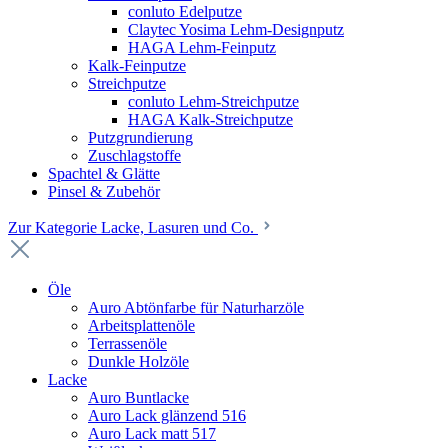
conluto Edelputze
Claytec Yosima Lehm-Designputz
HAGA Lehm-Feinputz
Kalk-Feinputze
Streichputze
conluto Lehm-Streichputze
HAGA Kalk-Streichputze
Putzgrundierung
Zuschlagstoffe
Spachtel & Glätte
Pinsel & Zubehör
Zur Kategorie Lacke, Lasuren und Co.
Öle
Auro Abtönfarbe für Naturharzöle
Arbeitsplattenöle
Terrassenöle
Dunkle Holzöle
Lacke
Auro Buntlacke
Auro Lack glänzend 516
Auro Lack matt 517