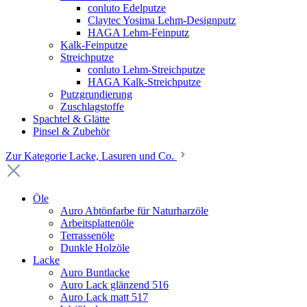
conluto Edelputze
Claytec Yosima Lehm-Designputz
HAGA Lehm-Feinputz
Kalk-Feinputze
Streichputze
conluto Lehm-Streichputze
HAGA Kalk-Streichputze
Putzgrundierung
Zuschlagstoffe
Spachtel & Glätte
Pinsel & Zubehör
Zur Kategorie Lacke, Lasuren und Co.
Öle
Auro Abtönfarbe für Naturharzöle
Arbeitsplattenöle
Terrassenöle
Dunkle Holzöle
Lacke
Auro Buntlacke
Auro Lack glänzend 516
Auro Lack matt 517