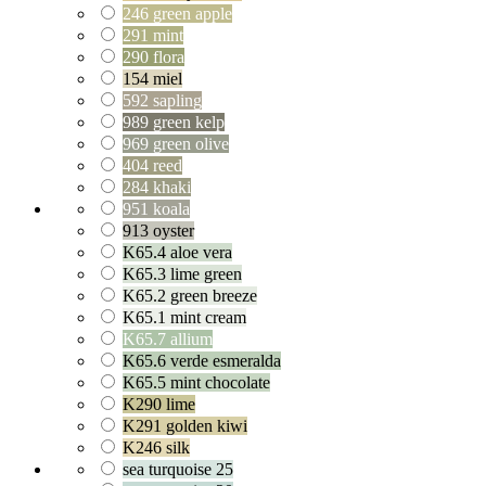
246 green apple
291 mint
290 flora
154 miel
592 sapling
989 green kelp
969 green olive
404 reed
284 khaki
951 koala
913 oyster
K65.4 aloe vera
K65.3 lime green
K65.2 green breeze
K65.1 mint cream
K65.7 allium
K65.6 verde esmeralda
K65.5 mint chocolate
K290 lime
K291 golden kiwi
K246 silk
sea turquoise 25