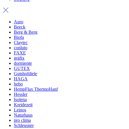
Auro
Beeck
Berg & Berg
Biofa
Claytec
conluto
FAXE
gräfix
dormiente
GUTEX
Gutshofdiele
HAGA
hebo
HempFlax ThermoHanf
Hessler
Isolena
Kreidezeit
Leinos
Naturhaus
pro clima
Schleusner