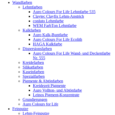
Wandfarben
Lehmfarben
Auro Colours For Life Lehmfarbe 535
Claytec Clayfix Lehm-Anstrich
conluto Lehmfarbe
WEM FarbTon Lehmfarbe
Kalkfarben
Auro Kalk-Buntfarbe
Auro Colours For Life Ecolith
HAGA Kalkfarbe
Dispersionsfarben
Auro Colours For Life Wand- und Deckenfarbe
Nr. 555
Kreidefarben
Silikatfarben
Kaseinfarben
Spezialfarben
Pigmente & Abtönfarben
Kreidezeit Pigmente
Auro Vollton- und Abtönfarbe
Leinos Pigment-Konzentrate
Grundierungen
Auro Colours for Life
Feinputze
Lehm-Feinputze