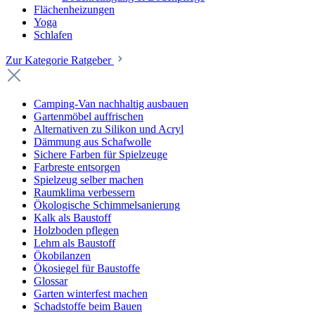
Flächenheizungen
Yoga
Schlafen
Zur Kategorie Ratgeber
Camping-Van nachhaltig ausbauen
Gartenmöbel auffrischen
Alternativen zu Silikon und Acryl
Dämmung aus Schafwolle
Sichere Farben für Spielzeuge
Farbreste entsorgen
Spielzeug selber machen
Raumklima verbessern
Ökologische Schimmelsanierung
Kalk als Baustoff
Holzboden pflegen
Lehm als Baustoff
Ökobilanzen
Ökosiegel für Baustoffe
Glossar
Garten winterfest machen
Schadstoffe beim Bauen