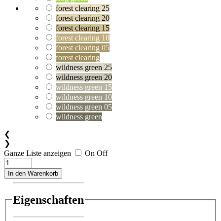
forest clearing 25
forest clearing 20
forest clearing 15
forest clearing 10
forest clearing 05
forest clearing
wildness green 25
wildness green 20
wildness green 15
wildness green 10
wildness green 05
wildness green
❮
❯
Ganze Liste anzeigen
On
Off
In den Warenkorb
Eigenschaften