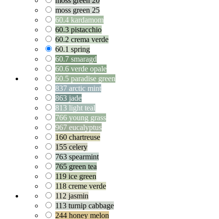
moss green 20
moss green 25
60.4 kardamom
60.3 pistacchio
60.2 crema verde
60.1 spring
60.7 smaragd
60.6 verde opale
60.5 paradise green
837 arctic mint
863 jade
813 light teal
766 young grass
967 eucalyptus
160 chartreuse
155 celery
763 spearmint
765 green tea
119 ice green
118 creme verde
112 jasmin
113 turnip cabbage
244 honey melon