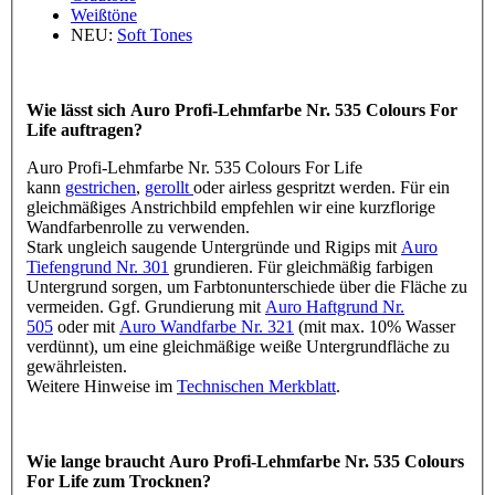
Weißtöne
NEU:
Soft Tones
Wie lässt sich Auro Profi-Lehmfarbe Nr. 535 Colours For
Life auftragen?
Auro Profi-Lehmfarbe Nr. 535 Colours For Life
kann
gestrichen
,
gerollt
oder airless gespritzt werden. Für ein
gleichmäßiges Anstrichbild empfehlen wir eine kurzflorige
Wandfarbenrolle zu verwenden.
Stark ungleich saugende Untergründe und Rigips mit
Auro
Tiefengrund Nr. 301
grundieren. Für gleichmäßig farbigen
Untergrund sorgen, um Farbtonunterschiede über die Fläche zu
vermeiden. Ggf. Grundierung mit
Auro Haftgrund Nr.
505
oder mit
Auro Wandfarbe Nr. 321
(mit max. 10% Wasser
verdünnt), um eine gleichmäßige weiße Untergrundfläche zu
gewährleisten.
Weitere Hinweise im
Technischen Merkblatt
.
Wie lange braucht Auro Profi-Lehmfarbe Nr. 535 Colours
For Life zum Trocknen?