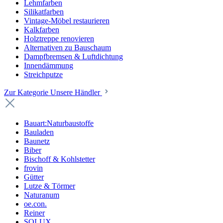
Lehmfarben
Silikatfarben
Vintage-Möbel restaurieren
Kalkfarben
Holztreppe renovieren
Alternativen zu Bauschaum
Dampfbremsen & Luftdichtung
Innendämmung
Streichputze
Zur Kategorie Unsere Händler
Bauart:Naturbaustoffe
Bauladen
Baunetz
Biber
Bischoff & Kohlstetter
frovin
Gütter
Lutze & Törmer
Naturanum
oe.con.
Reiner
SOLUX