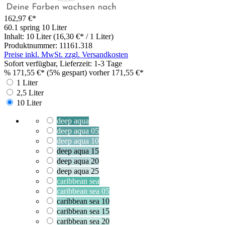
162,97 €*
60.1 spring
10 Liter
Inhalt:
10 Liter
(16,30 €* / 1 Liter)
Produktnummer:
11161.318
Preise inkl. MwSt. zzgl. Versandkosten
Sofort verfügbar, Lieferzeit: 1-3 Tage
%
171,55 €*
(5% gespart)
vorher 171,55 €*
1 Liter
2,5 Liter
10 Liter
deep aqua
deep aqua 05
deep aqua 10
deep aqua 15
deep aqua 20
deep aqua 25
caribbean sea
caribbean sea 05
caribbean sea 10
caribbean sea 15
caribbean sea 20