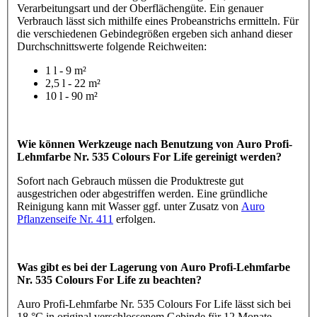
Verarbeitungsart und der Oberflächengüte. Ein genauer
Verbrauch lässt sich mithilfe eines Probeanstrichs ermitteln. Für
die verschiedenen Gebindegrößen ergeben sich anhand dieser
Durchschnittswerte folgende Reichweiten:
1 l - 9 m²
2,5 l - 22 m²
10 l - 90 m²
Wie können Werkzeuge nach Benutzung von Auro Profi-
Lehmfarbe Nr. 535 Colours For Life gereinigt werden?
Sofort nach Gebrauch müssen die Produktreste gut
ausgestrichen oder abgestriffen werden. Eine gründliche
Reinigung kann mit Wasser ggf. unter Zusatz von
Auro
Pflanzenseife Nr. 411
erfolgen.
Was gibt es bei der Lagerung von Auro Profi-Lehmfarbe
Nr. 535 Colours For Life zu beachten?
Auro Profi-Lehmfarbe Nr. 535 Colours For Life lässt sich bei
18 °C in original verschlossenem Gebinde für 12 Monate