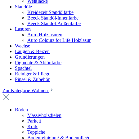
Weißlacke
Standöle
Kreidezeit Standölfarbe
Beeck Standöl-Innenfarbe
Beeck Standöl-Außenfarbe
Lasuren
Auro Holzlasuren
Auro Colours for Life Holzlasur
Wachse
Laugen & Beizen
Grundierungen
Pigmente & Abtönfarbe
Spachtel
Reiniger & Pflege
Pinsel & Zubehör
Zur Kategorie Wohnen
Böden
Massivholzdielen
Parkett
Kork
Teppiche
Bodenreinigung & Bodenpflege