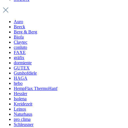
Auro
Beeck
Berg & Berg
Biofa
Claytec
conluto
FAXE
gräfix
dormiente
GUTEX
Gutshofdiele
HAGA
hebo
HempFlax ThermoHanf
Hessler
Isolena
Kreidezeit
Leinos
Naturhaus
pro clima
Schleusner