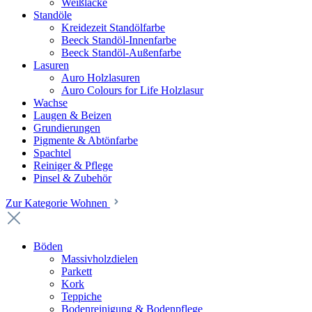
Weißlacke
Standöle
Kreidezeit Standölfarbe
Beeck Standöl-Innenfarbe
Beeck Standöl-Außenfarbe
Lasuren
Auro Holzlasuren
Auro Colours for Life Holzlasur
Wachse
Laugen & Beizen
Grundierungen
Pigmente & Abtönfarbe
Spachtel
Reiniger & Pflege
Pinsel & Zubehör
Zur Kategorie Wohnen
Böden
Massivholzdielen
Parkett
Kork
Teppiche
Bodenreinigung & Bodenpflege