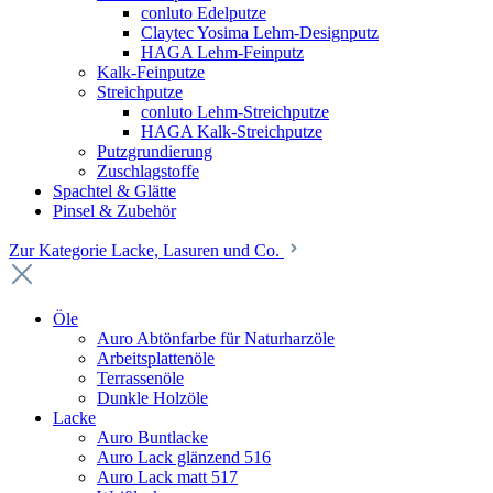
conluto Edelputze
Claytec Yosima Lehm-Designputz
HAGA Lehm-Feinputz
Kalk-Feinputze
Streichputze
conluto Lehm-Streichputze
HAGA Kalk-Streichputze
Putzgrundierung
Zuschlagstoffe
Spachtel & Glätte
Pinsel & Zubehör
Zur Kategorie Lacke, Lasuren und Co.
Öle
Auro Abtönfarbe für Naturharzöle
Arbeitsplattenöle
Terrassenöle
Dunkle Holzöle
Lacke
Auro Buntlacke
Auro Lack glänzend 516
Auro Lack matt 517