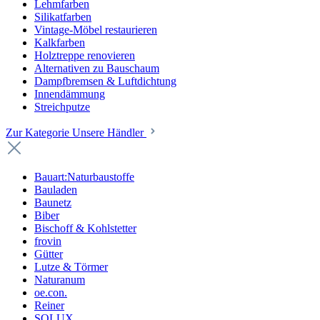
Lehmfarben
Silikatfarben
Vintage-Möbel restaurieren
Kalkfarben
Holztreppe renovieren
Alternativen zu Bauschaum
Dampfbremsen & Luftdichtung
Innendämmung
Streichputze
Zur Kategorie Unsere Händler
Bauart:Naturbaustoffe
Bauladen
Baunetz
Biber
Bischoff & Kohlstetter
frovin
Gütter
Lutze & Törmer
Naturanum
oe.con.
Reiner
SOLUX