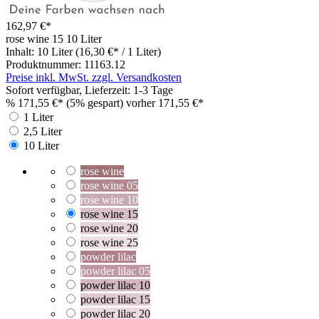
162,97 €*
rose wine 15
10 Liter
Inhalt:
10 Liter
(16,30 €* / 1 Liter)
Produktnummer:
11163.12
Preise inkl. MwSt. zzgl. Versandkosten
Sofort verfügbar, Lieferzeit: 1-3 Tage
%
171,55 €*
(5% gespart)
vorher 171,55 €*
1 Liter
2,5 Liter
10 Liter
rose wine
rose wine 05
rose wine 10
rose wine 15
rose wine 20
rose wine 25
powder lilac
powder lilac 05
powder lilac 10
powder lilac 15
powder lilac 20