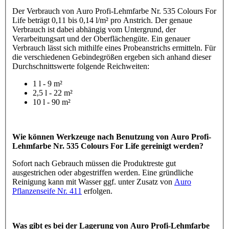
Der Verbrauch von Auro Profi-Lehmfarbe Nr. 535 Colours For
Life beträgt 0,11 bis 0,14 l/m² pro Anstrich. Der genaue
Verbrauch ist dabei abhängig vom Untergrund, der
Verarbeitungsart und der Oberflächengüte. Ein genauer
Verbrauch lässt sich mithilfe eines Probeanstrichs ermitteln. Für
die verschiedenen Gebindegrößen ergeben sich anhand dieser
Durchschnittswerte folgende Reichweiten:
1 l - 9 m²
2,5 l - 22 m²
10 l - 90 m²
Wie können Werkzeuge nach Benutzung von Auro Profi-
Lehmfarbe Nr. 535 Colours For Life gereinigt werden?
Sofort nach Gebrauch müssen die Produktreste gut
ausgestrichen oder abgestriffen werden. Eine gründliche
Reinigung kann mit Wasser ggf. unter Zusatz von
Auro
Pflanzenseife Nr. 411
erfolgen.
Was gibt es bei der Lagerung von Auro Profi-Lehmfarbe