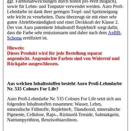
ggf. Farbtonabweichungen durch hohen pH-Wert möglich),
sowie für Lehm- und Tonputze verwendet werden. Auro Profi-
Lehmfarbe ist dank ihrer geringen Tropf- und Spritzneigung
sehr leicht zu verarbeiten. Dazu überzeugt sie mit einer sehr
guten Abriebbeständigkeit und einer Deckkraft der Klasse 2.
Der von Auro patentierte Inhaltsstoff Replebin® sorgt dafür,
dass die Farbe sehr emissionsarm und daher nach dem
AgBB-
Schema
zertifiziert ist.
Hinweis:
Dieses Produkt wird für jede Bestellung separat
angemischt. Angemischte Farben sind von Widerruf und
Rückgabe ausgeschlossen.
Aus welchen Inhaltsstoffen besteht Auro Profi-Lehmfarbe
Nr. 535 Colours For Life?
Auro Profi-Lehmfarbe Nr. 535 Colours For Life setzt sich aus
folgenden Inhaltsstoffen zusammen: Wasser, Lehm,
mineralische Füllstoffe, Replebin®, Titandioxid, mineralische
Pigmente, Cellulose, Raps-, Rizinusöl-Tenside, Salmiakgeist,
Natriumpyrithion, Benzisothiazolinon.