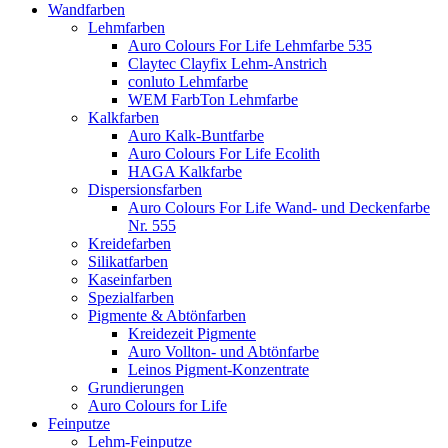
Wandfarben
Lehmfarben
Auro Colours For Life Lehmfarbe 535
Claytec Clayfix Lehm-Anstrich
conluto Lehmfarbe
WEM FarbTon Lehmfarbe
Kalkfarben
Auro Kalk-Buntfarbe
Auro Colours For Life Ecolith
HAGA Kalkfarbe
Dispersionsfarben
Auro Colours For Life Wand- und Deckenfarbe
Nr. 555
Kreidefarben
Silikatfarben
Kaseinfarben
Spezialfarben
Pigmente & Abtönfarben
Kreidezeit Pigmente
Auro Vollton- und Abtönfarbe
Leinos Pigment-Konzentrate
Grundierungen
Auro Colours for Life
Feinputze
Lehm-Feinputze