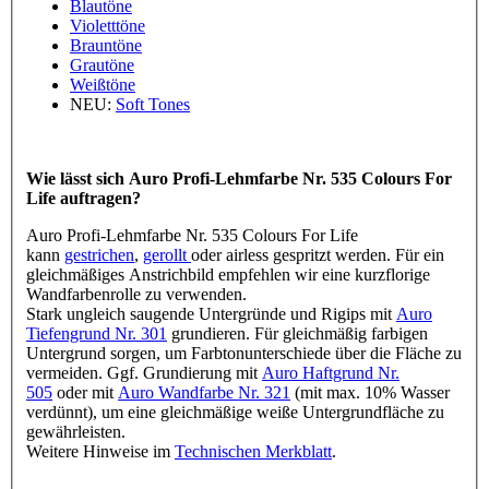
Blautöne
Violetttöne
Brauntöne
Grautöne
Weißtöne
NEU:
Soft Tones
Wie lässt sich Auro Profi-Lehmfarbe Nr. 535 Colours For
Life auftragen?
Auro Profi-Lehmfarbe Nr. 535 Colours For Life
kann
gestrichen
,
gerollt
oder airless gespritzt werden. Für ein
gleichmäßiges Anstrichbild empfehlen wir eine kurzflorige
Wandfarbenrolle zu verwenden.
Stark ungleich saugende Untergründe und Rigips mit
Auro
Tiefengrund Nr. 301
grundieren. Für gleichmäßig farbigen
Untergrund sorgen, um Farbtonunterschiede über die Fläche zu
vermeiden. Ggf. Grundierung mit
Auro Haftgrund Nr.
505
oder mit
Auro Wandfarbe Nr. 321
(mit max. 10% Wasser
verdünnt), um eine gleichmäßige weiße Untergrundfläche zu
gewährleisten.
Weitere Hinweise im
Technischen Merkblatt
.