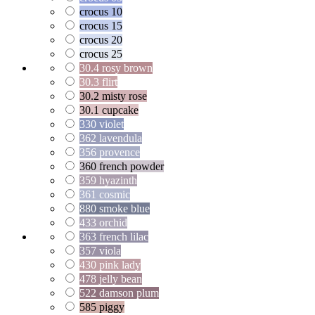
crocus 10
crocus 15
crocus 20
crocus 25
30.4 rosy brown
30.3 flirt
30.2 misty rose
30.1 cupcake
330 violet
362 lavendula
356 provence
360 french powder
359 hyazinth
361 cosmic
880 smoke blue
433 orchid
363 french lilac
357 viola
430 pink lady
478 jelly bean
522 damson plum
585 piggy