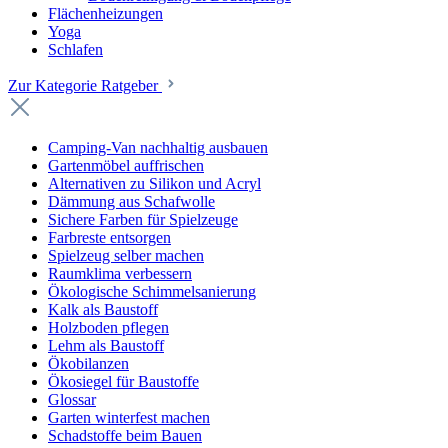
Flächenheizungen
Yoga
Schlafen
Zur Kategorie Ratgeber
Camping-Van nachhaltig ausbauen
Gartenmöbel auffrischen
Alternativen zu Silikon und Acryl
Dämmung aus Schafwolle
Sichere Farben für Spielzeuge
Farbreste entsorgen
Spielzeug selber machen
Raumklima verbessern
Ökologische Schimmelsanierung
Kalk als Baustoff
Holzboden pflegen
Lehm als Baustoff
Ökobilanzen
Ökosiegel für Baustoffe
Glossar
Garten winterfest machen
Schadstoffe beim Bauen