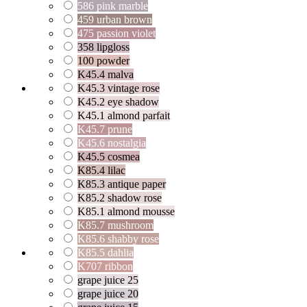
586 pink marble
459 urban brown
475 passion violet
358 lipgloss
100 powder
K45.4 malva
K45.3 vintage rose
K45.2 eye shadow
K45.1 almond parfait
K45.7 prune
K45.6 nostalgia
K45.5 cosmea
K85.4 lilac
K85.3 antique paper
K85.2 shadow rose
K85.1 almond mousse
K85.7 mushroom
K85.6 shabby rose
K85.5 dahlia
K707 ribbon
grape juice 25
grape juice 20