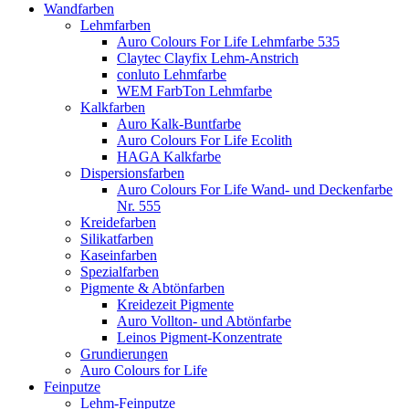
Wandfarben
Lehmfarben
Auro Colours For Life Lehmfarbe 535
Claytec Clayfix Lehm-Anstrich
conluto Lehmfarbe
WEM FarbTon Lehmfarbe
Kalkfarben
Auro Kalk-Buntfarbe
Auro Colours For Life Ecolith
HAGA Kalkfarbe
Dispersionsfarben
Auro Colours For Life Wand- und Deckenfarbe
Nr. 555
Kreidefarben
Silikatfarben
Kaseinfarben
Spezialfarben
Pigmente & Abtönfarben
Kreidezeit Pigmente
Auro Vollton- und Abtönfarbe
Leinos Pigment-Konzentrate
Grundierungen
Auro Colours for Life
Feinputze
Lehm-Feinputze