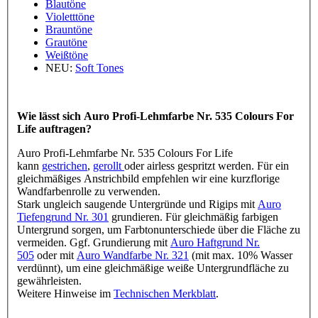
Blautöne
Violetttöne
Brauntöne
Grautöne
Weißtöne
NEU:
Soft Tones
Wie lässt sich Auro Profi-Lehmfarbe Nr. 535 Colours For
Life auftragen?
Auro Profi-Lehmfarbe Nr. 535 Colours For Life
kann
gestrichen
,
gerollt
oder airless gespritzt werden. Für ein
gleichmäßiges Anstrichbild empfehlen wir eine kurzflorige
Wandfarbenrolle zu verwenden.
Stark ungleich saugende Untergründe und Rigips mit
Auro
Tiefengrund Nr. 301
grundieren. Für gleichmäßig farbigen
Untergrund sorgen, um Farbtonunterschiede über die Fläche zu
vermeiden. Ggf. Grundierung mit
Auro Haftgrund Nr.
505
oder mit
Auro Wandfarbe Nr. 321
(mit max. 10% Wasser
verdünnt), um eine gleichmäßige weiße Untergrundfläche zu
gewährleisten.
Weitere Hinweise im
Technischen Merkblatt
.