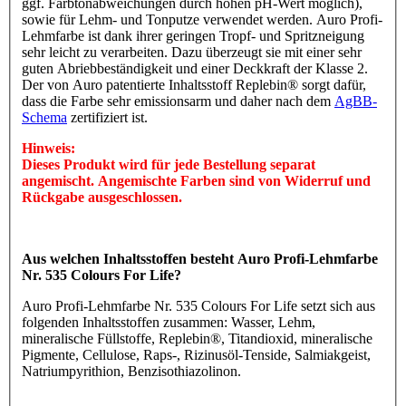
ggf. Farbtonabweichungen durch hohen pH-Wert möglich),
sowie für Lehm- und Tonputze verwendet werden. Auro Profi-
Lehmfarbe ist dank ihrer geringen Tropf- und Spritzneigung
sehr leicht zu verarbeiten. Dazu überzeugt sie mit einer sehr
guten Abriebbeständigkeit und einer Deckkraft der Klasse 2.
Der von Auro patentierte Inhaltsstoff Replebin® sorgt dafür,
dass die Farbe sehr emissionsarm und daher nach dem
AgBB-
Schema
zertifiziert ist.
Hinweis:
Dieses Produkt wird für jede Bestellung separat
angemischt. Angemischte Farben sind von Widerruf und
Rückgabe ausgeschlossen.
Aus welchen Inhaltsstoffen besteht Auro Profi-Lehmfarbe
Nr. 535 Colours For Life?
Auro Profi-Lehmfarbe Nr. 535 Colours For Life setzt sich aus
folgenden Inhaltsstoffen zusammen: Wasser, Lehm,
mineralische Füllstoffe, Replebin®, Titandioxid, mineralische
Pigmente, Cellulose, Raps-, Rizinusöl-Tenside, Salmiakgeist,
Natriumpyrithion, Benzisothiazolinon.