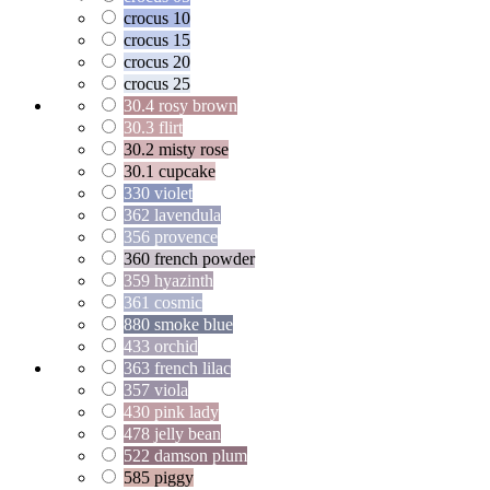
crocus 10
crocus 15
crocus 20
crocus 25
30.4 rosy brown
30.3 flirt
30.2 misty rose
30.1 cupcake
330 violet
362 lavendula
356 provence
360 french powder
359 hyazinth
361 cosmic
880 smoke blue
433 orchid
363 french lilac
357 viola
430 pink lady
478 jelly bean
522 damson plum
585 piggy