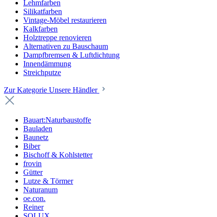
Lehmfarben
Silikatfarben
Vintage-Möbel restaurieren
Kalkfarben
Holztreppe renovieren
Alternativen zu Bauschaum
Dampfbremsen & Luftdichtung
Innendämmung
Streichputze
Zur Kategorie Unsere Händler
Bauart:Naturbaustoffe
Bauladen
Baunetz
Biber
Bischoff & Kohlstetter
frovin
Gütter
Lutze & Törmer
Naturanum
oe.con.
Reiner
SOLUX