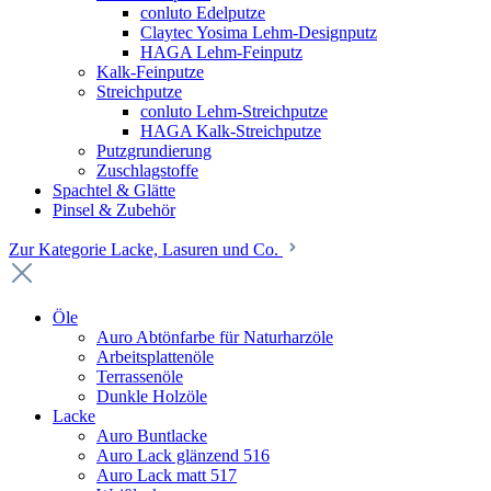
conluto Edelputze
Claytec Yosima Lehm-Designputz
HAGA Lehm-Feinputz
Kalk-Feinputze
Streichputze
conluto Lehm-Streichputze
HAGA Kalk-Streichputze
Putzgrundierung
Zuschlagstoffe
Spachtel & Glätte
Pinsel & Zubehör
Zur Kategorie Lacke, Lasuren und Co.
Öle
Auro Abtönfarbe für Naturharzöle
Arbeitsplattenöle
Terrassenöle
Dunkle Holzöle
Lacke
Auro Buntlacke
Auro Lack glänzend 516
Auro Lack matt 517