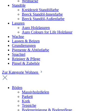
Weißlacke
Standöle
Kreidezeit Standölfarbe
Beeck Standöl-Innenfarbe
Beeck Standöl-Außenfarbe
Lasuren
Auro Holzlasuren
Auro Colours for Life Holzlasur
Wachse
Laugen & Beizen
Grundierungen
Pigmente & Abtönfarbe
Spachtel
Reiniger & Pflege
Pinsel & Zubehör
Zur Kategorie Wohnen
Böden
Massivholzdielen
Parkett
Kork
Teppiche
Bodenreinigung & Bodenpflege