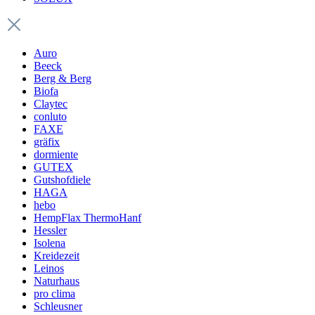
Auro
Beeck
Berg & Berg
Biofa
Claytec
conluto
FAXE
gräfix
dormiente
GUTEX
Gutshofdiele
HAGA
hebo
HempFlax ThermoHanf
Hessler
Isolena
Kreidezeit
Leinos
Naturhaus
pro clima
Schleusner