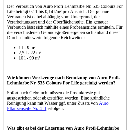
Der Verbrauch von Auro Profi-Lehmfarbe Nr. 535 Colours For
Life beträgt 0,11 bis 0,14 l/m² pro Anstrich. Der genaue
Verbrauch ist dabei abhängig vom Untergrund, der
Verarbeitungsart und der Oberflächengüte. Ein genauer
Verbrauch lässt sich mithilfe eines Probeanstrichs ermitteln. Für
die verschiedenen Gebindegrößen ergeben sich anhand dieser
Durchschnittswerte folgende Reichweiten:
1 l - 9 m²
2,5 l - 22 m²
10 l - 90 m²
Wie können Werkzeuge nach Benutzung von Auro Profi-
Lehmfarbe Nr. 535 Colours For Life gereinigt werden?
Sofort nach Gebrauch müssen die Produktreste gut
ausgestrichen oder abgestriffen werden. Eine gründliche
Reinigung kann mit Wasser ggf. unter Zusatz von
Auro
Pflanzenseife Nr. 411
erfolgen.
Was gibt es bei der Lagerung von Auro Profi-Lehmfarbe