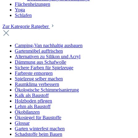
Flächenheizungen
Yoga
Schlafen
Zur Kategorie Ratgeber
Camping-Van nachhaltig ausbauen
Gartenmöbel auffrischen
Alternativen zu Silikon und Acryl
Dämmung aus Schafwolle
Sichere Farben für Spielzeuge
Farbreste entsorgen
Spielzeug selber machen
Raumklima verbessern
Ökologische Schimmelsanierung
Kalk als Baustoff
Holzboden pflegen
Lehm als Baustoff
Ökobilanzen
Ökosiegel für Baustoffe
Glossar
Garten winterfest machen
Schadstoffe beim Bauen