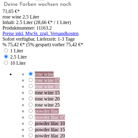
71,65 €*
rose wine
2,5 Liter
Inhalt:
2.5 Liter
(28,66 €* / 1 Liter)
Produktnummer:
11163.2
Preise inkl. MwSt. zzgl. Versandkosten
Sofort verfügbar, Lieferzeit: 1-3 Tage
%
75,42 €*
(5% gespart)
vorher 75,42 €*
1 Liter
2,5 Liter
10 Liter
rose wine
rose wine 05
rose wine 10
rose wine 15
rose wine 20
rose wine 25
powder lilac
powder lilac 05
powder lilac 10
powder lilac 15
powder lilac 20