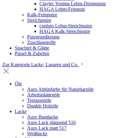
Claytec Yosima Lehm-Designputz
HAGA Lehm-Feinputz
Kalk-Feinputze
Streichputze
conluto Lehm-Streichputze
HAGA Kalk-Streichputze
Putzgrundierung
Zuschlagstoffe
Spachtel & Glätte
Pinsel & Zubehör
Zur Kategorie Lacke, Lasuren und Co.
Öle
Auro Abtönfarbe für Naturharzöle
Arbeitsplattenöle
Terrassenöle
Dunkle Holzöle
Lacke
Auro Buntlacke
Auro Lack glänzend 516
Auro Lack matt 517
Weißlacke