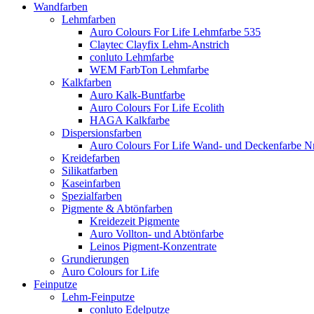
Wandfarben
Lehmfarben
Auro Colours For Life Lehmfarbe 535
Claytec Clayfix Lehm-Anstrich
conluto Lehmfarbe
WEM FarbTon Lehmfarbe
Kalkfarben
Auro Kalk-Buntfarbe
Auro Colours For Life Ecolith
HAGA Kalkfarbe
Dispersionsfarben
Auro Colours For Life Wand- und Deckenfarbe Nr
Kreidefarben
Silikatfarben
Kaseinfarben
Spezialfarben
Pigmente & Abtönfarben
Kreidezeit Pigmente
Auro Vollton- und Abtönfarbe
Leinos Pigment-Konzentrate
Grundierungen
Auro Colours for Life
Feinputze
Lehm-Feinputze
conluto Edelputze