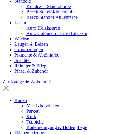
Standöle
Kreidezeit Standölfarbe
Beeck Standöl-Innenfarbe
Beeck Standöl-Außenfarbe
Lasuren
Auro Holzlasuren
Auro Colours for Life Holzlasur
Wachse
Laugen & Beizen
Grundierungen
Pigmente & Abtönfarbe
Spachtel
Reiniger & Pflege
Pinsel & Zubehör
Zur Kategorie Wohnen
Böden
Massivholzdielen
Parkett
Kork
Teppiche
Bodenreinigung & Bodenpflege
Flächenheizungen