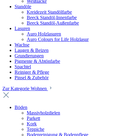
Weißlacke
Standöle
Kreidezeit Standölfarbe
Beeck Standöl-Innenfarbe
Beeck Standöl-Außenfarbe
Lasuren
Auro Holzlasuren
Auro Colours for Life Holzlasur
Wachse
Laugen & Beizen
Grundierungen
Pigmente & Abtönfarbe
Spachtel
Reiniger & Pflege
Pinsel & Zubehör
Zur Kategorie Wohnen
Böden
Massivholzdielen
Parkett
Kork
Teppiche
Bodenreinigung & Bodenpflege