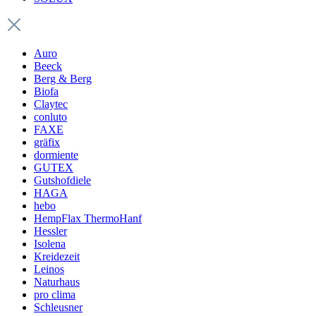
Auro
Beeck
Berg & Berg
Biofa
Claytec
conluto
FAXE
gräfix
dormiente
GUTEX
Gutshofdiele
HAGA
hebo
HempFlax ThermoHanf
Hessler
Isolena
Kreidezeit
Leinos
Naturhaus
pro clima
Schleusner