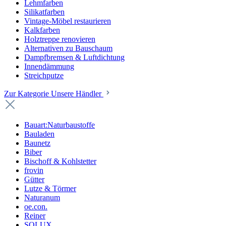
Lehmfarben
Silikatfarben
Vintage-Möbel restaurieren
Kalkfarben
Holztreppe renovieren
Alternativen zu Bauschaum
Dampfbremsen & Luftdichtung
Innendämmung
Streichputze
Zur Kategorie Unsere Händler
Bauart:Naturbaustoffe
Bauladen
Baunetz
Biber
Bischoff & Kohlstetter
frovin
Gütter
Lutze & Törmer
Naturanum
oe.con.
Reiner
SOLUX