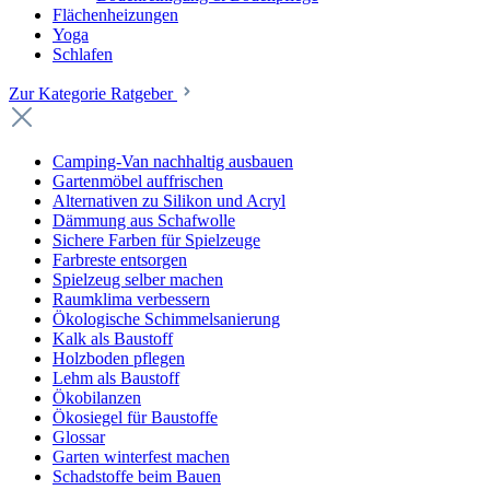
Flächenheizungen
Yoga
Schlafen
Zur Kategorie Ratgeber
Camping-Van nachhaltig ausbauen
Gartenmöbel auffrischen
Alternativen zu Silikon und Acryl
Dämmung aus Schafwolle
Sichere Farben für Spielzeuge
Farbreste entsorgen
Spielzeug selber machen
Raumklima verbessern
Ökologische Schimmelsanierung
Kalk als Baustoff
Holzboden pflegen
Lehm als Baustoff
Ökobilanzen
Ökosiegel für Baustoffe
Glossar
Garten winterfest machen
Schadstoffe beim Bauen