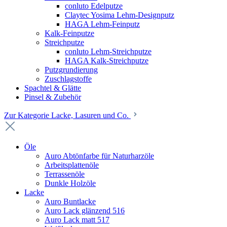
conluto Edelputze
Claytec Yosima Lehm-Designputz
HAGA Lehm-Feinputz
Kalk-Feinputze
Streichputze
conluto Lehm-Streichputze
HAGA Kalk-Streichputze
Putzgrundierung
Zuschlagstoffe
Spachtel & Glätte
Pinsel & Zubehör
Zur Kategorie Lacke, Lasuren und Co.
Öle
Auro Abtönfarbe für Naturharzöle
Arbeitsplattenöle
Terrassenöle
Dunkle Holzöle
Lacke
Auro Buntlacke
Auro Lack glänzend 516
Auro Lack matt 517