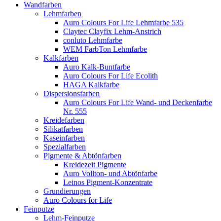
Wandfarben
Lehmfarben
Auro Colours For Life Lehmfarbe 535
Claytec Clayfix Lehm-Anstrich
conluto Lehmfarbe
WEM FarbTon Lehmfarbe
Kalkfarben
Auro Kalk-Buntfarbe
Auro Colours For Life Ecolith
HAGA Kalkfarbe
Dispersionsfarben
Auro Colours For Life Wand- und Deckenfarbe
Nr. 555
Kreidefarben
Silikatfarben
Kaseinfarben
Spezialfarben
Pigmente & Abtönfarben
Kreidezeit Pigmente
Auro Vollton- und Abtönfarbe
Leinos Pigment-Konzentrate
Grundierungen
Auro Colours for Life
Feinputze
Lehm-Feinputze