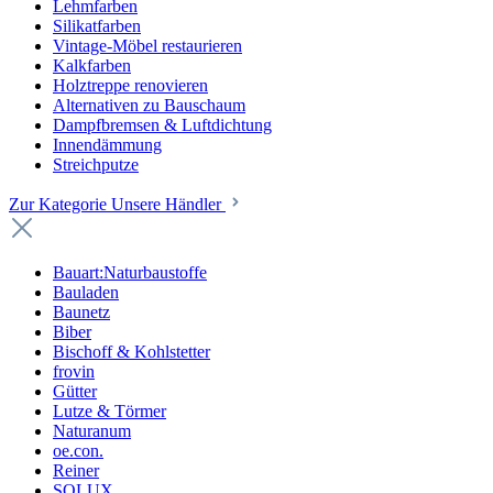
Lehmfarben
Silikatfarben
Vintage-Möbel restaurieren
Kalkfarben
Holztreppe renovieren
Alternativen zu Bauschaum
Dampfbremsen & Luftdichtung
Innendämmung
Streichputze
Zur Kategorie Unsere Händler
Bauart:Naturbaustoffe
Bauladen
Baunetz
Biber
Bischoff & Kohlstetter
frovin
Gütter
Lutze & Törmer
Naturanum
oe.con.
Reiner
SOLUX