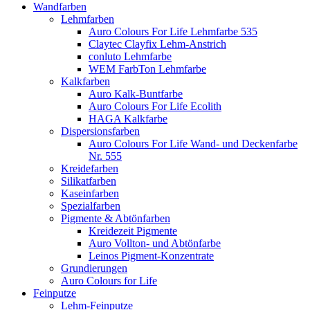
Wandfarben
Lehmfarben
Auro Colours For Life Lehmfarbe 535
Claytec Clayfix Lehm-Anstrich
conluto Lehmfarbe
WEM FarbTon Lehmfarbe
Kalkfarben
Auro Kalk-Buntfarbe
Auro Colours For Life Ecolith
HAGA Kalkfarbe
Dispersionsfarben
Auro Colours For Life Wand- und Deckenfarbe
Nr. 555
Kreidefarben
Silikatfarben
Kaseinfarben
Spezialfarben
Pigmente & Abtönfarben
Kreidezeit Pigmente
Auro Vollton- und Abtönfarbe
Leinos Pigment-Konzentrate
Grundierungen
Auro Colours for Life
Feinputze
Lehm-Feinputze