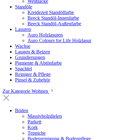
Weißlacke
Standöle
Kreidezeit Standölfarbe
Beeck Standöl-Innenfarbe
Beeck Standöl-Außenfarbe
Lasuren
Auro Holzlasuren
Auro Colours for Life Holzlasur
Wachse
Laugen & Beizen
Grundierungen
Pigmente & Abtönfarbe
Spachtel
Reiniger & Pflege
Pinsel & Zubehör
Zur Kategorie Wohnen
Böden
Massivholzdielen
Parkett
Kork
Teppiche
Bodenreinigung & Bodenpflege