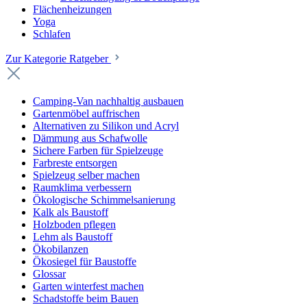
Flächenheizungen
Yoga
Schlafen
Zur Kategorie Ratgeber
Camping-Van nachhaltig ausbauen
Gartenmöbel auffrischen
Alternativen zu Silikon und Acryl
Dämmung aus Schafwolle
Sichere Farben für Spielzeuge
Farbreste entsorgen
Spielzeug selber machen
Raumklima verbessern
Ökologische Schimmelsanierung
Kalk als Baustoff
Holzboden pflegen
Lehm als Baustoff
Ökobilanzen
Ökosiegel für Baustoffe
Glossar
Garten winterfest machen
Schadstoffe beim Bauen