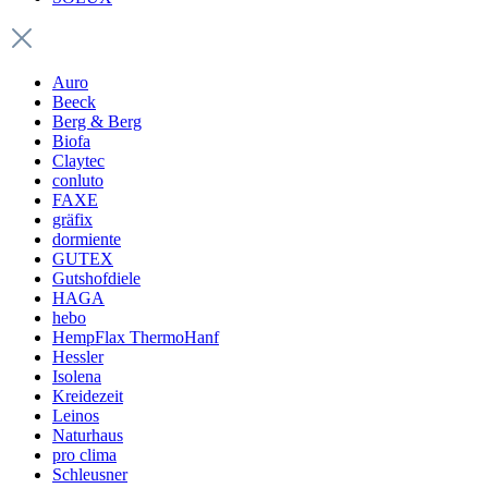
Auro
Beeck
Berg & Berg
Biofa
Claytec
conluto
FAXE
gräfix
dormiente
GUTEX
Gutshofdiele
HAGA
hebo
HempFlax ThermoHanf
Hessler
Isolena
Kreidezeit
Leinos
Naturhaus
pro clima
Schleusner