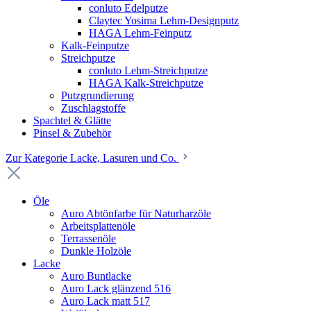
conluto Edelputze
Claytec Yosima Lehm-Designputz
HAGA Lehm-Feinputz
Kalk-Feinputze
Streichputze
conluto Lehm-Streichputze
HAGA Kalk-Streichputze
Putzgrundierung
Zuschlagstoffe
Spachtel & Glätte
Pinsel & Zubehör
Zur Kategorie Lacke, Lasuren und Co.
Öle
Auro Abtönfarbe für Naturharzöle
Arbeitsplattenöle
Terrassenöle
Dunkle Holzöle
Lacke
Auro Buntlacke
Auro Lack glänzend 516
Auro Lack matt 517