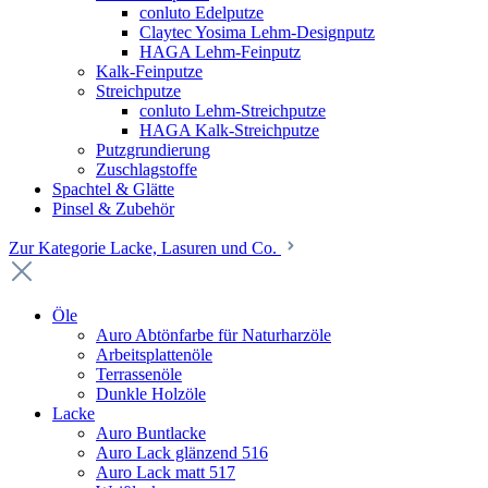
conluto Edelputze
Claytec Yosima Lehm-Designputz
HAGA Lehm-Feinputz
Kalk-Feinputze
Streichputze
conluto Lehm-Streichputze
HAGA Kalk-Streichputze
Putzgrundierung
Zuschlagstoffe
Spachtel & Glätte
Pinsel & Zubehör
Zur Kategorie Lacke, Lasuren und Co.
Öle
Auro Abtönfarbe für Naturharzöle
Arbeitsplattenöle
Terrassenöle
Dunkle Holzöle
Lacke
Auro Buntlacke
Auro Lack glänzend 516
Auro Lack matt 517