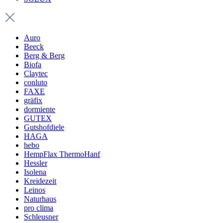
Auro
Beeck
Berg & Berg
Biofa
Claytec
conluto
FAXE
gräfix
dormiente
GUTEX
Gutshofdiele
HAGA
hebo
HempFlax ThermoHanf
Hessler
Isolena
Kreidezeit
Leinos
Naturhaus
pro clima
Schleusner