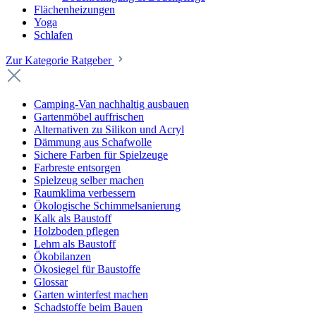
Flächenheizungen
Yoga
Schlafen
Zur Kategorie Ratgeber
Camping-Van nachhaltig ausbauen
Gartenmöbel auffrischen
Alternativen zu Silikon und Acryl
Dämmung aus Schafwolle
Sichere Farben für Spielzeuge
Farbreste entsorgen
Spielzeug selber machen
Raumklima verbessern
Ökologische Schimmelsanierung
Kalk als Baustoff
Holzboden pflegen
Lehm als Baustoff
Ökobilanzen
Ökosiegel für Baustoffe
Glossar
Garten winterfest machen
Schadstoffe beim Bauen