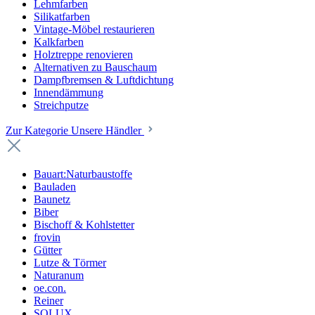
Lehmfarben
Silikatfarben
Vintage-Möbel restaurieren
Kalkfarben
Holztreppe renovieren
Alternativen zu Bauschaum
Dampfbremsen & Luftdichtung
Innendämmung
Streichputze
Zur Kategorie Unsere Händler
Bauart:Naturbaustoffe
Bauladen
Baunetz
Biber
Bischoff & Kohlstetter
frovin
Gütter
Lutze & Törmer
Naturanum
oe.con.
Reiner
SOLUX