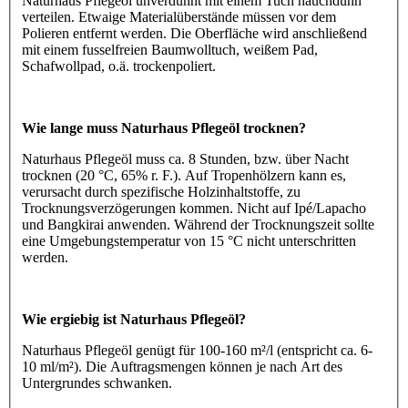
Naturhaus Pflegeöl unverdünnt mit einem Tuch hauchdünn
verteilen. Etwaige Materialüberstände müssen vor dem
Polieren entfernt werden. Die Oberfläche wird anschließend
mit einem fusselfreien Baumwolltuch, weißem Pad,
Schafwollpad, o.ä. trockenpoliert.
Wie lange muss Naturhaus Pflegeöl trocknen?
Naturhaus Pflegeöl muss ca. 8 Stunden, bzw. über Nacht
trocknen (20 °C, 65% r. F.). Auf Tropenhölzern kann es,
verursacht durch spezifische Holzinhaltstoffe, zu
Trocknungsverzögerungen kommen. Nicht auf Ipé/Lapacho
und Bangkirai anwenden. Während der Trocknungszeit sollte
eine Umgebungstemperatur von 15 °C nicht unterschritten
werden.
Wie ergiebig ist Naturhaus Pflegeöl?
Naturhaus Pflegeöl genügt für 100-160 m²/l (entspricht ca. 6-
10 ml/m²). Die Auftragsmengen können je nach Art des
Untergrundes schwanken.