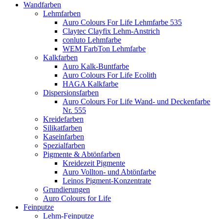
Wandfarben
Lehmfarben
Auro Colours For Life Lehmfarbe 535
Claytec Clayfix Lehm-Anstrich
conluto Lehmfarbe
WEM FarbTon Lehmfarbe
Kalkfarben
Auro Kalk-Buntfarbe
Auro Colours For Life Ecolith
HAGA Kalkfarbe
Dispersionsfarben
Auro Colours For Life Wand- und Deckenfarbe
Nr. 555
Kreidefarben
Silikatfarben
Kaseinfarben
Spezialfarben
Pigmente & Abtönfarben
Kreidezeit Pigmente
Auro Vollton- und Abtönfarbe
Leinos Pigment-Konzentrate
Grundierungen
Auro Colours for Life
Feinputze
Lehm-Feinputze