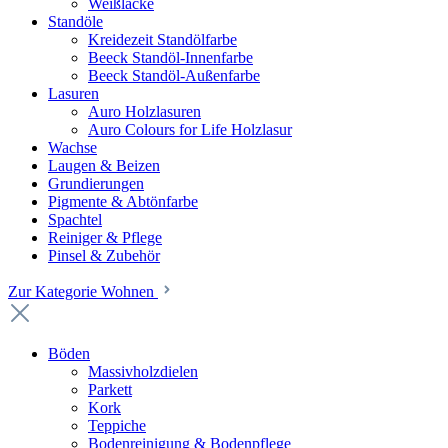
Weißlacke
Standöle
Kreidezeit Standölfarbe
Beeck Standöl-Innenfarbe
Beeck Standöl-Außenfarbe
Lasuren
Auro Holzlasuren
Auro Colours for Life Holzlasur
Wachse
Laugen & Beizen
Grundierungen
Pigmente & Abtönfarbe
Spachtel
Reiniger & Pflege
Pinsel & Zubehör
Zur Kategorie Wohnen
Böden
Massivholzdielen
Parkett
Kork
Teppiche
Bodenreinigung & Bodenpflege