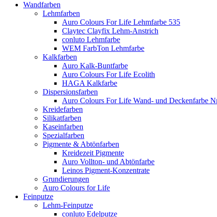
Wandfarben
Lehmfarben
Auro Colours For Life Lehmfarbe 535
Claytec Clayfix Lehm-Anstrich
conluto Lehmfarbe
WEM FarbTon Lehmfarbe
Kalkfarben
Auro Kalk-Buntfarbe
Auro Colours For Life Ecolith
HAGA Kalkfarbe
Dispersionsfarben
Auro Colours For Life Wand- und Deckenfarbe Nr
Kreidefarben
Silikatfarben
Kaseinfarben
Spezialfarben
Pigmente & Abtönfarben
Kreidezeit Pigmente
Auro Vollton- und Abtönfarbe
Leinos Pigment-Konzentrate
Grundierungen
Auro Colours for Life
Feinputze
Lehm-Feinputze
conluto Edelputze