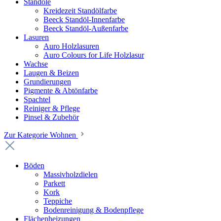
Standöle
Kreidezeit Standölfarbe
Beeck Standöl-Innenfarbe
Beeck Standöl-Außenfarbe
Lasuren
Auro Holzlasuren
Auro Colours for Life Holzlasur
Wachse
Laugen & Beizen
Grundierungen
Pigmente & Abtönfarbe
Spachtel
Reiniger & Pflege
Pinsel & Zubehör
Zur Kategorie Wohnen
Böden
Massivholzdielen
Parkett
Kork
Teppiche
Bodenreinigung & Bodenpflege
Flächenheizungen