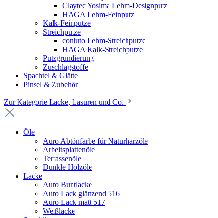
Claytec Yosima Lehm-Designputz
HAGA Lehm-Feinputz
Kalk-Feinputze
Streichputze
conluto Lehm-Streichputze
HAGA Kalk-Streichputze
Putzgrundierung
Zuschlagstoffe
Spachtel & Glätte
Pinsel & Zubehör
Zur Kategorie Lacke, Lasuren und Co.
Öle
Auro Abtönfarbe für Naturharzöle
Arbeitsplattenöle
Terrassenöle
Dunkle Holzöle
Lacke
Auro Buntlacke
Auro Lack glänzend 516
Auro Lack matt 517
Weißlacke