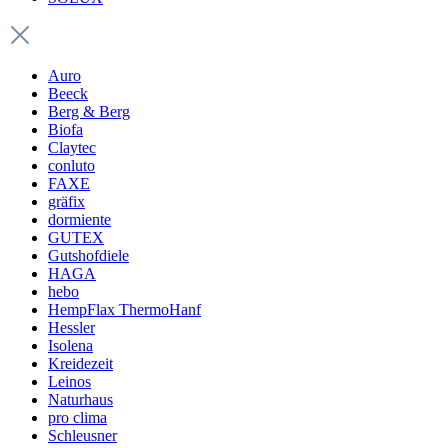
Auro
Beeck
Berg & Berg
Biofa
Claytec
conluto
FAXE
gräfix
dormiente
GUTEX
Gutshofdiele
HAGA
hebo
HempFlax ThermoHanf
Hessler
Isolena
Kreidezeit
Leinos
Naturhaus
pro clima
Schleusner