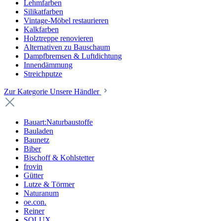
Lehmfarben
Silikatfarben
Vintage-Möbel restaurieren
Kalkfarben
Holztreppe renovieren
Alternativen zu Bauschaum
Dampfbremsen & Luftdichtung
Innendämmung
Streichputze
Zur Kategorie Unsere Händler
Bauart:Naturbaustoffe
Bauladen
Baunetz
Biber
Bischoff & Kohlstetter
frovin
Gütter
Lutze & Törmer
Naturanum
oe.con.
Reiner
SOLUX