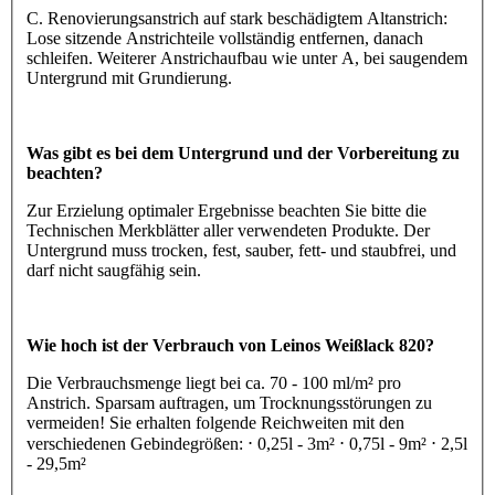
C. Renovierungsanstrich auf stark beschädigtem Altanstrich:
Lose sitzende Anstrichteile vollständig entfernen, danach
schleifen. Weiterer Anstrichaufbau wie unter A, bei saugendem
Untergrund mit Grundierung.
Was gibt es bei dem Untergrund und der Vorbereitung zu
beachten?
Zur Erzielung optimaler Ergebnisse beachten Sie bitte die
Technischen Merkblätter aller verwendeten Produkte. Der
Untergrund muss trocken, fest, sauber, fett- und staubfrei, und
darf nicht saugfähig sein.
Wie hoch ist der Verbrauch von Leinos Weißlack 820?
Die Verbrauchsmenge liegt bei ca. 70 - 100 ml/m² pro
Anstrich. Sparsam auftragen, um Trocknungsstörungen zu
vermeiden! Sie erhalten folgende Reichweiten mit den
verschiedenen Gebindegrößen: ⋅ 0,25l - 3m² ⋅ 0,75l - 9m² ⋅ 2,5l
- 29,5m²