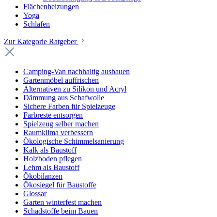
Flächenheizungen
Yoga
Schlafen
Zur Kategorie Ratgeber
Camping-Van nachhaltig ausbauen
Gartenmöbel auffrischen
Alternativen zu Silikon und Acryl
Dämmung aus Schafwolle
Sichere Farben für Spielzeuge
Farbreste entsorgen
Spielzeug selber machen
Raumklima verbessern
Ökologische Schimmelsanierung
Kalk als Baustoff
Holzboden pflegen
Lehm als Baustoff
Ökobilanzen
Ökosiegel für Baustoffe
Glossar
Garten winterfest machen
Schadstoffe beim Bauen