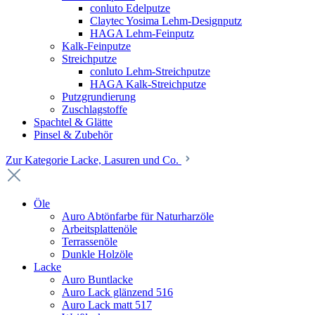
conluto Edelputze
Claytec Yosima Lehm-Designputz
HAGA Lehm-Feinputz
Kalk-Feinputze
Streichputze
conluto Lehm-Streichputze
HAGA Kalk-Streichputze
Putzgrundierung
Zuschlagstoffe
Spachtel & Glätte
Pinsel & Zubehör
Zur Kategorie Lacke, Lasuren und Co.
Öle
Auro Abtönfarbe für Naturharzöle
Arbeitsplattenöle
Terrassenöle
Dunkle Holzöle
Lacke
Auro Buntlacke
Auro Lack glänzend 516
Auro Lack matt 517