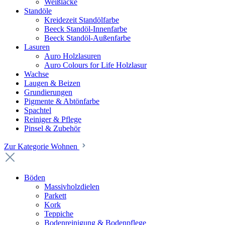
Weißlacke
Standöle
Kreidezeit Standölfarbe
Beeck Standöl-Innenfarbe
Beeck Standöl-Außenfarbe
Lasuren
Auro Holzlasuren
Auro Colours for Life Holzlasur
Wachse
Laugen & Beizen
Grundierungen
Pigmente & Abtönfarbe
Spachtel
Reiniger & Pflege
Pinsel & Zubehör
Zur Kategorie Wohnen
Böden
Massivholzdielen
Parkett
Kork
Teppiche
Bodenreinigung & Bodenpflege