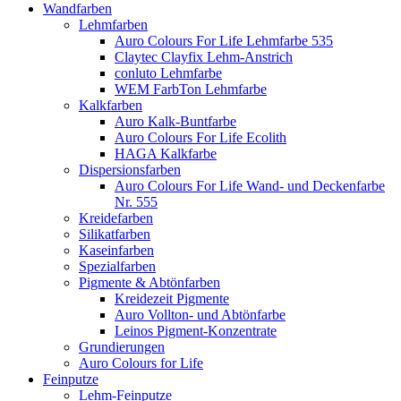
Wandfarben
Lehmfarben
Auro Colours For Life Lehmfarbe 535
Claytec Clayfix Lehm-Anstrich
conluto Lehmfarbe
WEM FarbTon Lehmfarbe
Kalkfarben
Auro Kalk-Buntfarbe
Auro Colours For Life Ecolith
HAGA Kalkfarbe
Dispersionsfarben
Auro Colours For Life Wand- und Deckenfarbe
Nr. 555
Kreidefarben
Silikatfarben
Kaseinfarben
Spezialfarben
Pigmente & Abtönfarben
Kreidezeit Pigmente
Auro Vollton- und Abtönfarbe
Leinos Pigment-Konzentrate
Grundierungen
Auro Colours for Life
Feinputze
Lehm-Feinputze