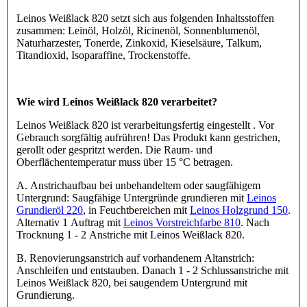
Leinos Weißlack 820 setzt sich aus folgenden Inhaltsstoffen
zusammen: Leinöl, Holzöl, Ricinenöl, Sonnenblumenöl,
Naturharzester, Tonerde, Zinkoxid, Kieselsäure, Talkum,
Titandioxid, Isoparaffine, Trockenstoffe.
Wie wird Leinos Weißlack 820 verarbeitet?
Leinos Weißlack 820 ist verarbeitungsfertig eingestellt . Vor
Gebrauch sorgfältig aufrühren! Das Produkt kann gestrichen,
gerollt oder gespritzt werden. Die Raum- und
Oberflächentemperatur muss über 15 °C betragen.
A. Anstrichaufbau bei unbehandeltem oder saugfähigem
Untergrund: Saugfähige Untergründe grundieren mit
Leinos
Grundieröl 220
, in Feuchtbereichen mit
Leinos Holzgrund 150
.
Alternativ 1 Auftrag mit
Leinos Vorstreichfarbe 810
. Nach
Trocknung 1 - 2 Anstriche mit Leinos Weißlack 820.
B. Renovierungsanstrich auf vorhandenem Altanstrich:
Anschleifen und entstauben. Danach 1 - 2 Schlussanstriche mit
Leinos Weißlack 820, bei saugendem Untergrund mit
Grundierung.