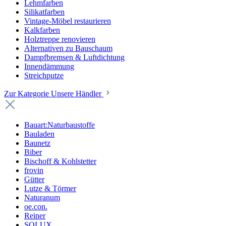
Lehmfarben
Silikatfarben
Vintage-Möbel restaurieren
Kalkfarben
Holztreppe renovieren
Alternativen zu Bauschaum
Dampfbremsen & Luftdichtung
Innendämmung
Streichputze
Zur Kategorie Unsere Händler
Bauart:Naturbaustoffe
Bauladen
Baunetz
Biber
Bischoff & Kohlstetter
frovin
Gütter
Lutze & Törmer
Naturanum
oe.con.
Reiner
SOLUX