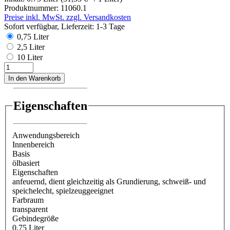
Produktnummer:
11060.1
Preise inkl. MwSt. zzgl. Versandkosten
Sofort verfügbar, Lieferzeit: 1-3 Tage
0,75 Liter
2,5 Liter
10 Liter
In den Warenkorb
Eigenschaften
Anwendungsbereich
Innenbereich
Basis
ölbasiert
Eigenschaften
anfeuernd
, dient gleichzeitig als Grundierung
, schweiß- und
speichelecht
, spielzeuggeeignet
Farbraum
transparent
Gebindegröße
0,75 Liter