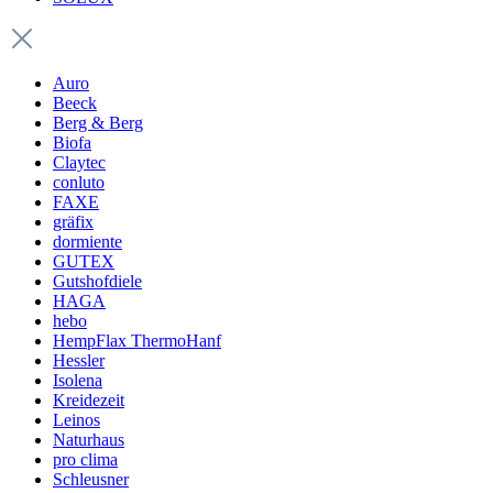
Auro
Beeck
Berg & Berg
Biofa
Claytec
conluto
FAXE
gräfix
dormiente
GUTEX
Gutshofdiele
HAGA
hebo
HempFlax ThermoHanf
Hessler
Isolena
Kreidezeit
Leinos
Naturhaus
pro clima
Schleusner