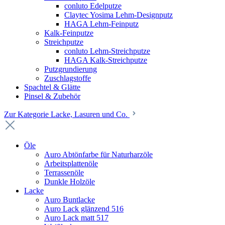
conluto Edelputze
Claytec Yosima Lehm-Designputz
HAGA Lehm-Feinputz
Kalk-Feinputze
Streichputze
conluto Lehm-Streichputze
HAGA Kalk-Streichputze
Putzgrundierung
Zuschlagstoffe
Spachtel & Glätte
Pinsel & Zubehör
Zur Kategorie Lacke, Lasuren und Co.
Öle
Auro Abtönfarbe für Naturharzöle
Arbeitsplattenöle
Terrassenöle
Dunkle Holzöle
Lacke
Auro Buntlacke
Auro Lack glänzend 516
Auro Lack matt 517