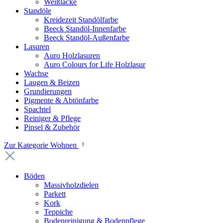
Weißlacke
Standöle
Kreidezeit Standölfarbe
Beeck Standöl-Innenfarbe
Beeck Standöl-Außenfarbe
Lasuren
Auro Holzlasuren
Auro Colours for Life Holzlasur
Wachse
Laugen & Beizen
Grundierungen
Pigmente & Abtönfarbe
Spachtel
Reiniger & Pflege
Pinsel & Zubehör
Zur Kategorie Wohnen
Böden
Massivholzdielen
Parkett
Kork
Teppiche
Bodenreinigung & Bodenpflege