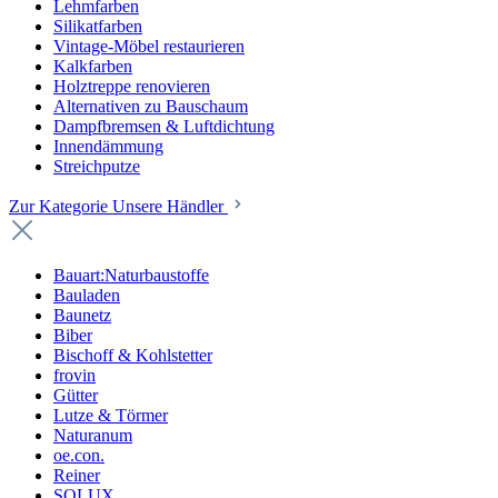
Lehmfarben
Silikatfarben
Vintage-Möbel restaurieren
Kalkfarben
Holztreppe renovieren
Alternativen zu Bauschaum
Dampfbremsen & Luftdichtung
Innendämmung
Streichputze
Zur Kategorie Unsere Händler
Bauart:Naturbaustoffe
Bauladen
Baunetz
Biber
Bischoff & Kohlstetter
frovin
Gütter
Lutze & Törmer
Naturanum
oe.con.
Reiner
SOLUX