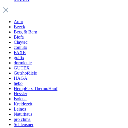
Auro
Beeck
Berg & Berg
Biofa
Claytec
conluto
FAXE
gräfix
dormiente
GUTEX
Gutshofdiele
HAGA
hebo
HempFlax ThermoHanf
Hessler
Isolena
Kreidezeit
Leinos
Naturhaus
pro clima
Schleusner