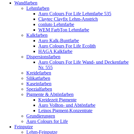
Wandfarben
Lehmfarben
Auro Colours For Life Lehmfarbe 535
Claytec Clayfix Lehm-Anstrich
conluto Lehmfarbe
WEM FarbTon Lehmfarbe
Kalkfarben
Auro Kalk-Buntfarbe
Auro Colours For Life Ecolith
HAGA Kalkfarbe
Dispersionsfarben
Auro Colours For Life Wand- und Deckenfarbe
Nr. 555
Kreidefarben
Silikatfarben
Kaseinfarben
Spezialfarben
Pigmente & Abtönfarben
Kreidezeit Pigmente
Auro Vollton- und Abtönfarbe
Leinos Pigment-Konzentrate
Grundierungen
Auro Colours for Life
Feinputze
Lehm-Feinputze