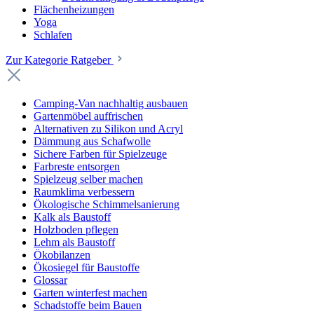
Flächenheizungen
Yoga
Schlafen
Zur Kategorie Ratgeber
Camping-Van nachhaltig ausbauen
Gartenmöbel auffrischen
Alternativen zu Silikon und Acryl
Dämmung aus Schafwolle
Sichere Farben für Spielzeuge
Farbreste entsorgen
Spielzeug selber machen
Raumklima verbessern
Ökologische Schimmelsanierung
Kalk als Baustoff
Holzboden pflegen
Lehm als Baustoff
Ökobilanzen
Ökosiegel für Baustoffe
Glossar
Garten winterfest machen
Schadstoffe beim Bauen